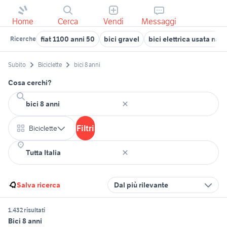
Home
Cerca
Vendi
Messaggi
fiat 1100 anni 50
bici gravel
bici elettrica usata napo
Ricerche
Subito
Biciclette
bici 8 anni
Cosa cerchi?
Filtri
Biciclette
Salva ricerca
Dal più rilevante
1.432 risultati
Bici 8 anni