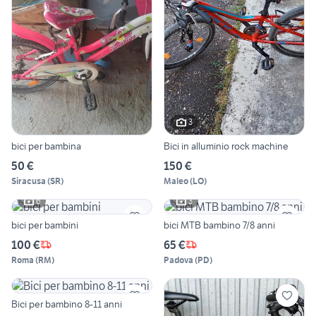
3
bici per bambina
Bici in alluminio rock machine
50 €
150 €
Siracusa
(
SR
)
Maleo
(
LO
)
6
3
bici per bambini
bici MTB bambino 7/8 anni
100 €
65 €
Roma
(
RM
)
Padova
(
PD
)
Bici per bambino 8-11 anni