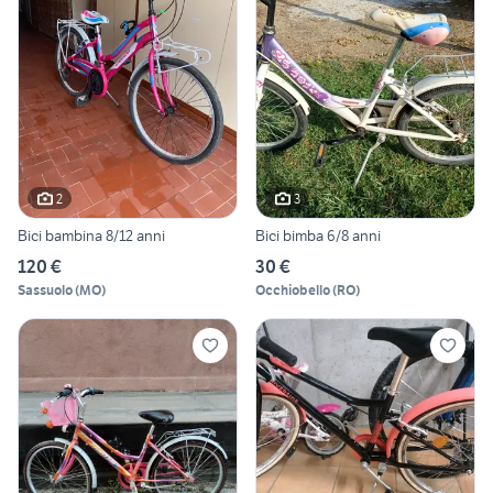
2
3
Bici bambina 8/12 anni
Bici bimba 6/8 anni
120 €
30 €
Sassuolo
(
MO
)
Occhiobello
(
RO
)