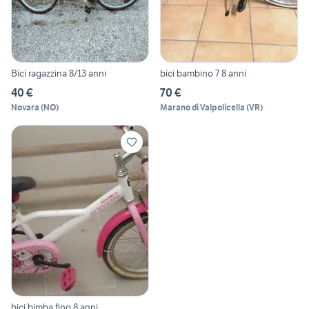
Bici ragazzina 8/13 anni
bici bambino 7 8 anni
40 €
70 €
Novara
(
NO
)
Marano di Valpolicella
(
VR
)
bici bimba fino 8 anni