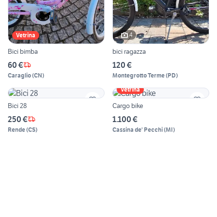
4
Vetrina
Bici bimba
bici ragazza
60 €
120 €
Caraglio
(
CN
)
Montegrotto Terme
(
PD
)
Vetrina
Bici 28
Cargo bike
250 €
1.100 €
Rende
(
CS
)
Cassina de' Pecchi
(
MI
)