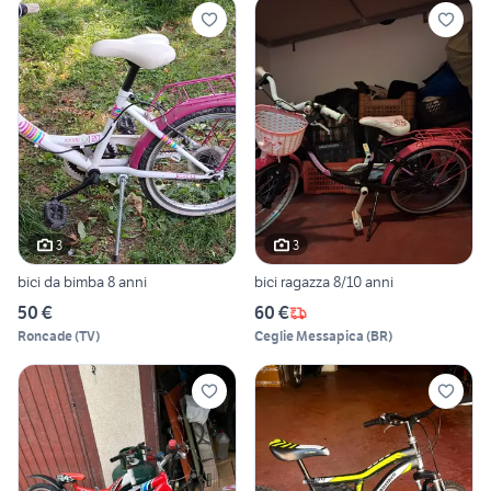
3
3
bici da bimba 8 anni
bici ragazza 8/10 anni
50 €
60 €
Roncade
(
TV
)
Ceglie Messapica
(
BR
)