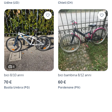
Udine
(
UD
)
Chieti
(
CH
)
4
bici 8/10 anni
bici bambina 8/12 anni
70 €
60 €
Bastia Umbra
(
PG
)
Pordenone
(
PN
)