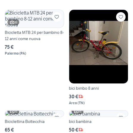
6
Bicicletta MTB 24 per bambino 8-
12 anni come nuova
75 €
Palermo
(
PA
)
bici bimbo 8 anni
30 €
Arco
(
TN
)
6
6
Biciclettina Bottecchia
bici bambina
65 €
50 €