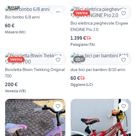
4
Vetrina
Bici bimbo 6/8 anni
Bici elettrica pieghevole Engwe
60 €
ENGINE Pro 2.0
Mesero
(
MI
)
1.399 €
Palagiano
(
TA
)
6
Vetrina
Bicicletta Btwin Trekking Original
due bici per bambini 8/10 anni.
700
60 €
200 €
Oggiono
(
LC
)
Venezia
(
VE
)