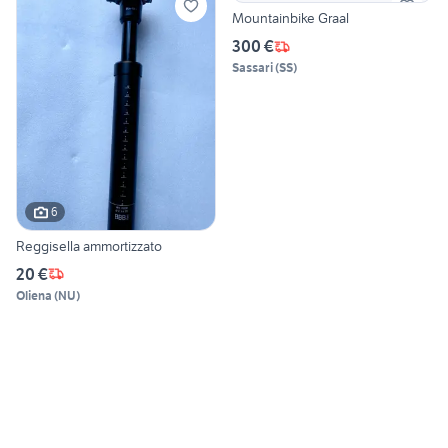
Mountainbike Graal
300 €
Sassari
(
SS
)
6
Reggisella ammortizzato
20 €
Oliena
(
NU
)