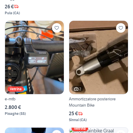
26 €
Pula
(
CA
)
2
Vetrina
e-mtb
Ammortizzatore posteriore
Mountain Bike
2.800 €
25 €
Ploaghe
(
SS
)
Sinnai
(
CA
)
Vetrina