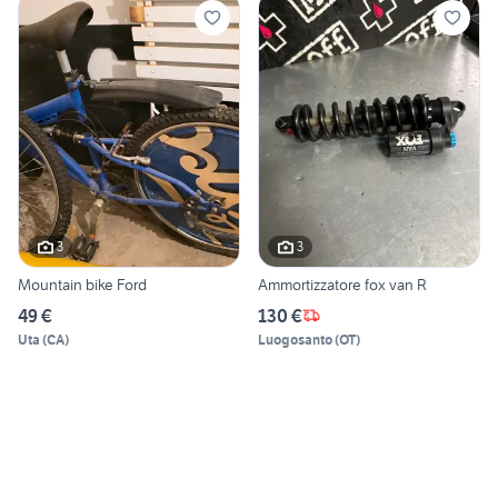
3
3
Mountain bike Ford
Ammortizzatore fox van R
49 €
130 €
Uta
(
CA
)
Luogosanto
(
OT
)