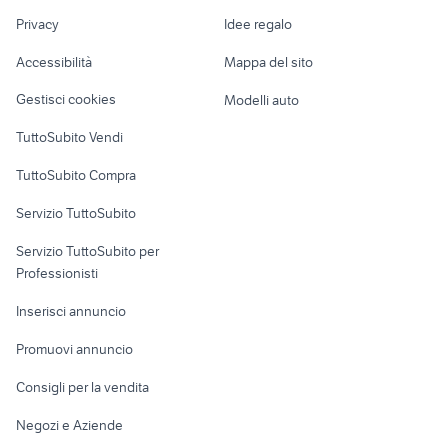
merak
Nautica
lavoro
cerchi ktm
mtb biciclette Abruzzo
Privacy
Idee regalo
Garage e box
Caravan e Camper
Accessibilità
Mappa del sito
Loft, mansarde e
Veicoli commerciali
altro
Gestisci cookies
Modelli auto
Case vacanza
TuttoSubito Vendi
Uffici e Locali
TuttoSubito Compra
commerciali
Servizio TuttoSubito
elettronica
per la casa e la
sports e hobby
Servizio TuttoSubito per
persona
Informatica
Animali
Professionisti
Arredamento e
Console e
Accessori per
Casalinghi
Inserisci annuncio
Videogiochi
animali
Elettrodomestici
Promuovi annuncio
Audio/Video
Musica e Film
Giardino e Fai da te
Consigli per la vendita
Fotografia
Libri e Riviste
Abbigliamento e
Negozi e Aziende
Telefonia
Strumenti Musicali
Accessori