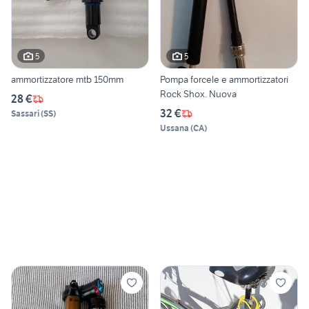
5
5
ammortizzatore mtb 150mm
Pompa forcele e ammortizzatori
Rock Shox. Nuova
28 €
32 €
Sassari
(
SS
)
Ussana
(
CA
)