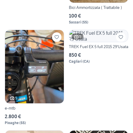
Bici Ammortizzata ( Trattabile )
100 €
Sassari
(
SS
)
5
TREK Fuel EX 5 full 2015 29'Usata
850 €
Cagliari
(
CA
)
5
e-mtb
2.800 €
Ploaghe
(
SS
)