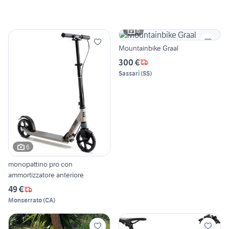
6
Mountainbike Graal
300 €
Sassari
(
SS
)
6
monopattino pro con
ammortizzatore anteriore
49 €
Monserrato
(
CA
)