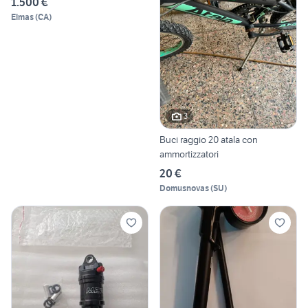
1.500 €
Elmas
(
CA
)
3
Buci raggio 20 atala con
ammortizzatori
20 €
Domusnovas
(
SU
)