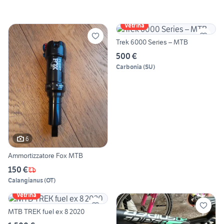
Vetrina
Trek 6000 Series – MTB
500 €
Carbonia
(
SU
)
6
Ammortizzatore Fox MTB
150 €
Calangianus
(
OT
)
Vetrina
MTB TREK fuel ex 8 2020