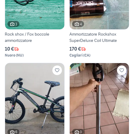
3
4
Rock shox / Fox boccole
Ammortizzatore Rockshox
ammortizzatore
SuperDeluxe Coil Ultimate
10 €
170 €
Nuoro
(
NU
)
Cagliari
(
CA
)
6
3