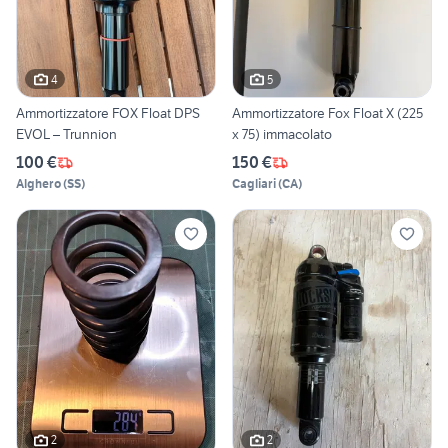
4
5
Ammortizzatore FOX Float DPS
Ammortizzatore Fox Float X (225
EVOL – Trunnion
x 75) immacolato
100 €
150 €
Alghero
(
SS
)
Cagliari
(
CA
)
2
2