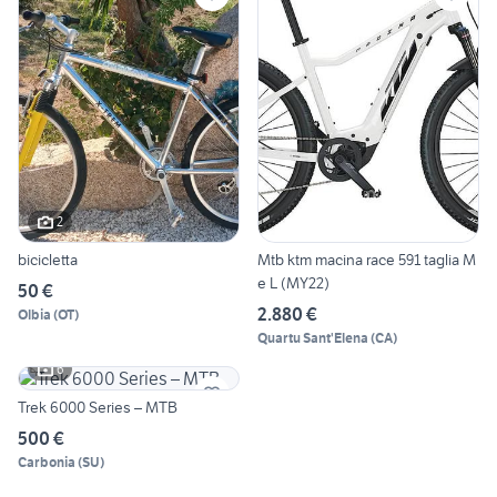
2
bicicletta
Mtb ktm macina race 591 taglia M
e L (MY22)
50 €
2.880 €
Olbia
(
OT
)
Quartu Sant'Elena
(
CA
)
6
Trek 6000 Series – MTB
500 €
Carbonia
(
SU
)