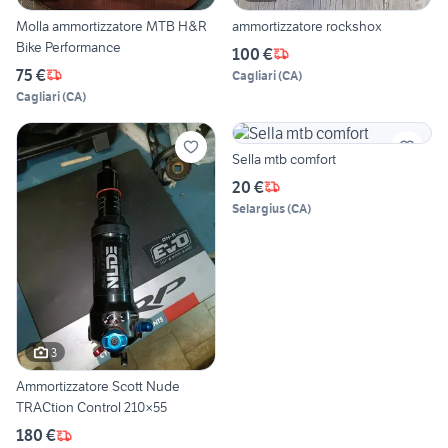
Molla ammortizzatore MTB H&R
ammortizzatore rockshox
Bike Performance
100 €
75 €
Cagliari
(
CA
)
Cagliari
(
CA
)
Sella mtb comfort
20 €
Selargius
(
CA
)
3
Ammortizzatore Scott Nude
TRACtion Control 210×55
180 €