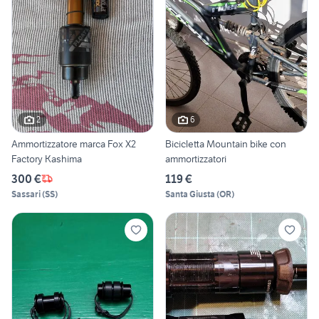
2
6
Ammortizzatore marca Fox X2
Bicicletta Mountain bike con
Factory Kashima
ammortizzatori
300 €
119 €
Sassari
(
SS
)
Santa Giusta
(
OR
)