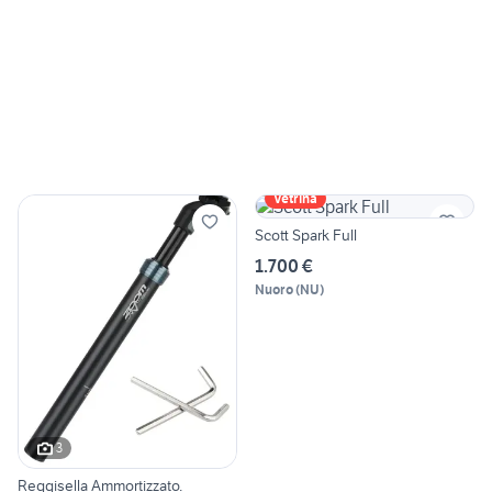
Vetrina
Scott Spark Full
1.700 €
Nuoro
(
NU
)
3
Reggisella Ammortizzato.