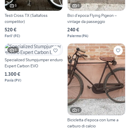
6
6
Testi Cross TX (Saltafoss
Bici d’epoca Flying Pigeon –
competitor)
vintage da passeggio
520 €
240 €
Forli'
(
FC
)
Palermo
(
PA
)
6
Specialized Stumpjumper enduro
Expert Carbon EVO
1.300 €
Pavia
(
PV
)
6
Bicicletta d'epoca con lume a
carburo di calcio