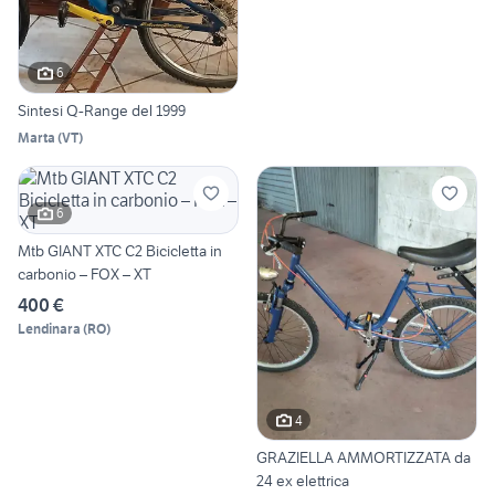
6
Sintesi Q-Range del 1999
Marta
(
VT
)
6
Mtb GIANT XTC C2 Bicicletta in
carbonio – FOX – XT
400 €
Lendinara
(
RO
)
4
GRAZIELLA AMMORTIZZATA da
24 ex elettrica