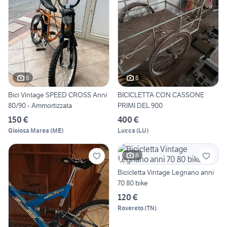
6
6
Bici Vintage SPEED CROSS Anni
BICICLETTA CON CASSONE
80/90 - Ammortizzata
PRIMI DEL 900
150 €
400 €
Gioiosa Marea
(
ME
)
Lucca
(
LU
)
6
Bicicletta Vintage Legnano anni
70 80 bike
120 €
Rovereto
(
TN
)