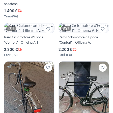
saltafoss
1.400 €
Taino
(
VA
)
3
3
Raro Ciclomotore d'Epoca
Raro Ciclomotore d'Epoca
"Confort" - Officina A. F
"Confort" - Officina A. F
2.200 €
2.200 €
Forli'
(
FC
)
Forli'
(
FC
)