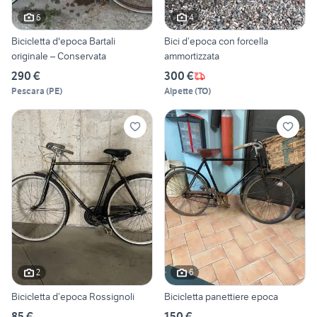
6
4
Bicicletta d'epoca Bartali
Bici d’epoca con forcella
originale – Conservata
ammortizzata
290 €
300 €
Pescara
(
PE
)
Alpette
(
TO
)
2
6
Bicicletta d’epoca Rossignoli
Bicicletta panettiere epoca
85 €
150 €