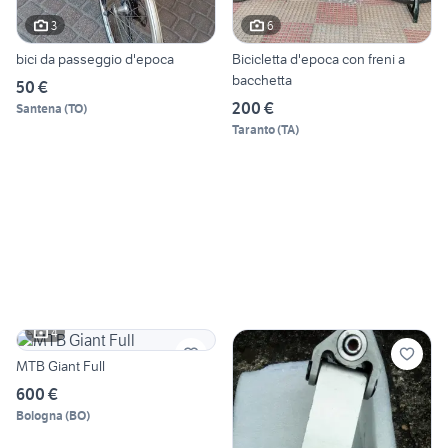
3
6
bici da passeggio d'epoca
Bicicletta d'epoca con freni a
bacchetta
50 €
200 €
Santena
(
TO
)
Taranto
(
TA
)
4
MTB Giant Full
600 €
Bologna
(
BO
)