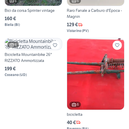
6
6
Bici da corsa Sprinter vintage
Raro Fanale a Carburo d'Epoca -
Magnin
160 €
129 €
Biella
(
BI
)
Vistarino
(
PV
)
6
Bicicletta Mountainbike 26"
RIZZATO Ammortizzata
199 €
Coseano
(
UD
)
6
bicicletta
40 €
Ravenna
(
RA
)