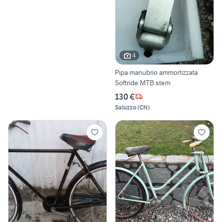
4
Pipa manubrio ammortizzata
Softride MTB stem
130 €
Saluzzo
(
CN
)