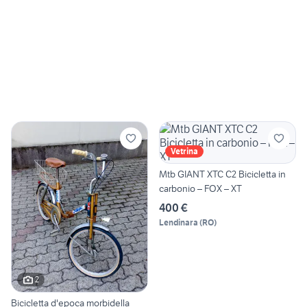
Vetrina
Mtb GIANT XTC C2 Bicicletta in
carbonio – FOX – XT
400 €
Lendinara
(
RO
)
2
Bicicletta d'epoca morbidella