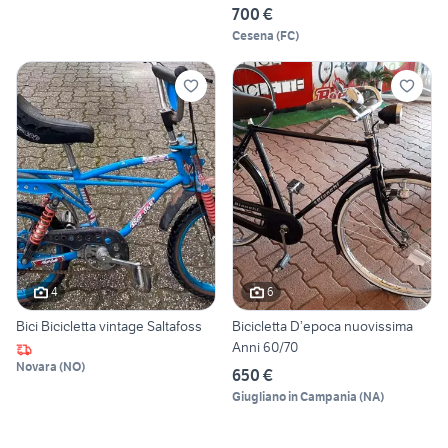
700 €
Cesena
(
FC
)
4
6
Bici Bicicletta vintage Saltafoss
Bicicletta D’epoca nuovissima
Anni 60/70
Novara
(
NO
)
650 €
Giugliano in Campania
(
NA
)