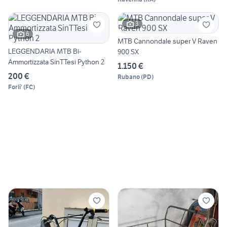
3
6
MTB Cannondale super V Raven
LEGGENDARIA MTB Bi-
900 SX
Ammortizzata SinTTesi Python 2
1.150 €
200 €
Rubano
(
PD
)
Forli'
(
FC
)