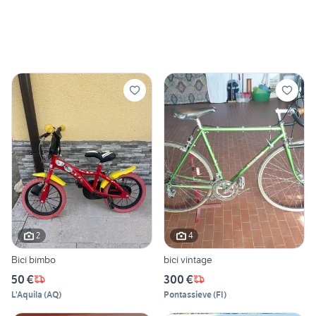
2
4
Bici bimbo
bici vintage
50 €
300 €
L'Aquila
(
AQ
)
Pontassieve
(
FI
)