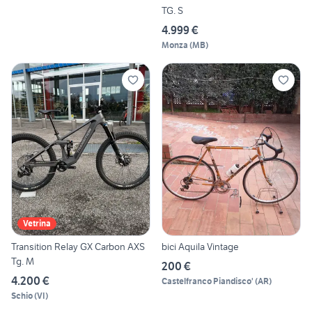
TG. S
4.999 €
Monza
(
MB
)
Vetrina
Transition Relay GX Carbon AXS
bici Aquila Vintage
Tg. M
200 €
4.200 €
Castelfranco Piandisco'
(
AR
)
Schio
(
VI
)