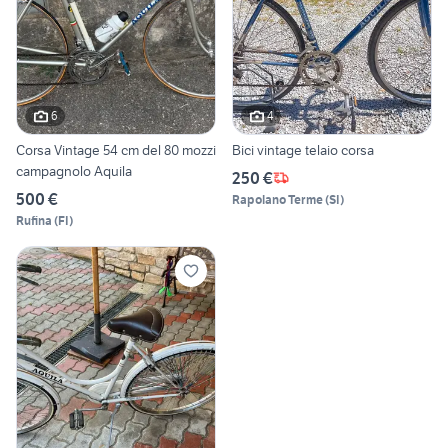
6
4
Corsa Vintage 54 cm del 80 mozzi
Bici vintage telaio corsa
campagnolo Aquila
250 €
500 €
Rapolano Terme
(
SI
)
Rufina
(
FI
)