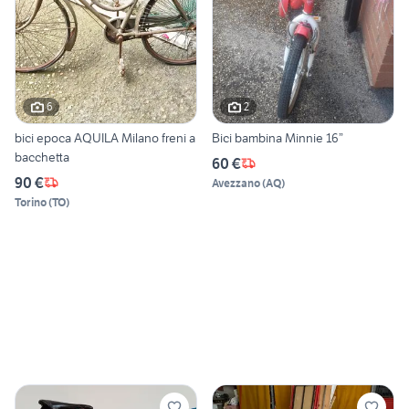
6
2
bici epoca AQUILA Milano freni a
Bici bambina Minnie 16”
bacchetta
60 €
90 €
Avezzano
(
AQ
)
Torino
(
TO
)