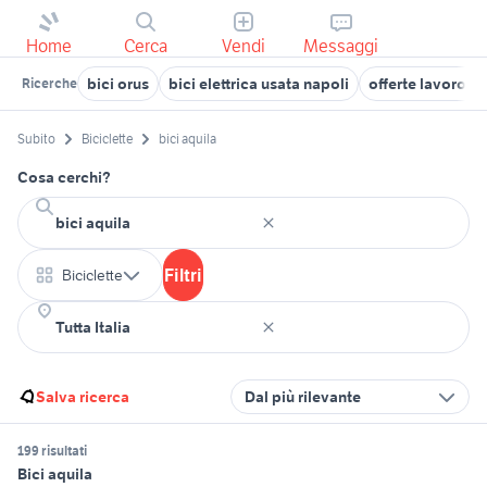
Home
Cerca
Vendi
Messaggi
bici orus
bici elettrica usata napoli
offerte lavoro aq
Ricerche
Subito
Biciclette
bici aquila
Cosa cerchi?
Filtri
Biciclette
Salva ricerca
Dal più rilevante
199 risultati
Bici aquila