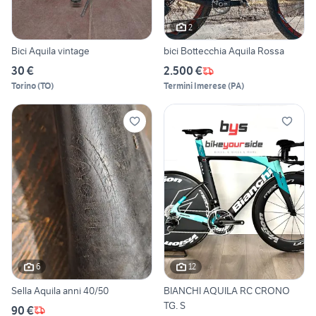
2
Bici Aquila vintage
bici Bottecchia Aquila Rossa
30 €
2.500 €
Torino
(
TO
)
Termini Imerese
(
PA
)
6
12
Sella Aquila anni 40/50
BIANCHI AQUILA RC CRONO
TG. S
90 €