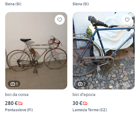
Siena
(
SI
)
Siena
(
SI
)
5
2
bici da corsa
bici d'epoca
280 €
30 €
Pontassieve
(
FI
)
Lamezia Terme
(
CZ
)