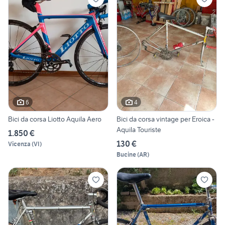
6
4
Bici da corsa Liotto Aquila Aero
Bici da corsa vintage per Eroica -
Aquila Touriste
1.850 €
130 €
Vicenza
(
VI
)
Bucine
(
AR
)