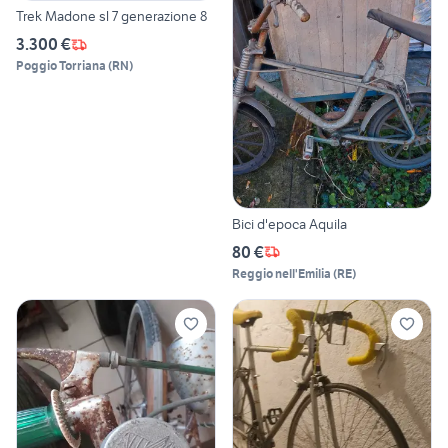
Trek Madone sl 7 generazione 8
3.300 €
Poggio Torriana
(
RN
)
Bici d'epoca Aquila
80 €
Reggio nell'Emilia
(
RE
)