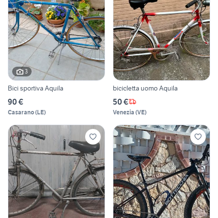
3
Bici sportiva Aquila
bicicletta uomo Aquila
90 €
50 €
Casarano
(
LE
)
Venezia
(
VE
)