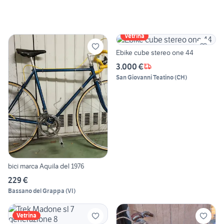
Vetrina
Ebike cube stereo one 44
3.000 €
San Giovanni Teatino
(
CH
)
bici marca Aquila del 1976
229 €
Bassano del Grappa
(
VI
)
Vetrina