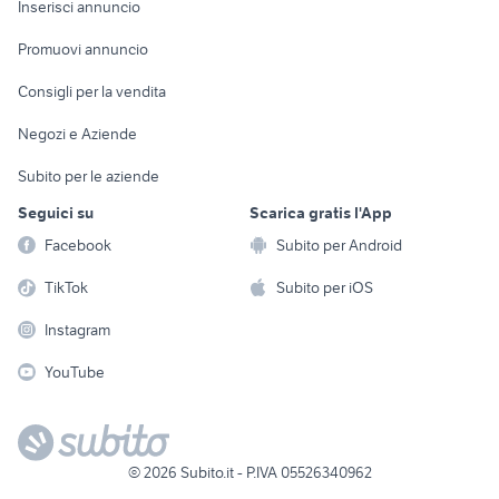
Casalinghi
Inserisci annuncio
Videogiochi
animali
Elettrodomestici
Promuovi annuncio
Audio/Video
Musica e Film
Giardino e Fai da te
Consigli per la vendita
Fotografia
Libri e Riviste
Abbigliamento e
Negozi e Aziende
Telefonia
Strumenti Musicali
Accessori
Subito per le aziende
Sports
Tutto per i bambini
Seguici su
Scarica gratis l'App
Biciclette
Facebook
Subito per Android
Collezionismo
TikTok
Subito per iOS
Instagram
YouTube
©
2026
Subito.it - P.IVA 05526340962