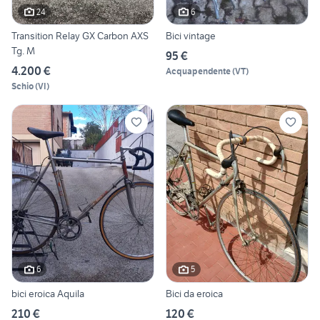
24
6
Transition Relay GX Carbon AXS
Bici vintage
Tg. M
95 €
4.200 €
Acquapendente
(
VT
)
Schio
(
VI
)
6
5
bici eroica Aquila
Bici da eroica
210 €
120 €