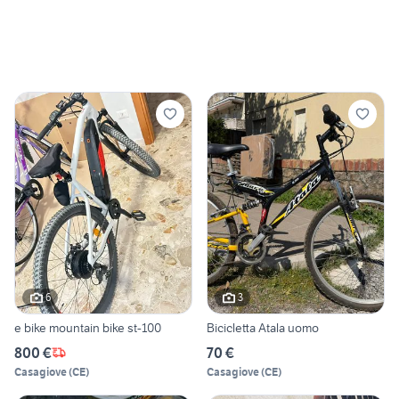
6
3
e bike mountain bike st-100
Bicicletta Atala uomo
800 €
70 €
Casagiove
(
CE
)
Casagiove
(
CE
)