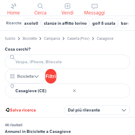
Home
Cerca
Vendi
Messaggi
axolotl
stanze in affitto torino
golf 8 usata
barche
Ricerche
Subito
Biciclette
Campania
Caserta (Prov)
Casagiove
Cosa cerchi?
Filtri
Biciclette
Salva ricerca
Dal più rilevante
46 risultati
Annunci in Biciclette a Casagiove