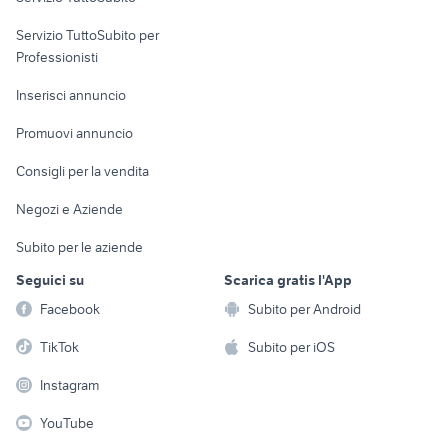
elettronica
per la casa e la
sports e hobby
Servizio TuttoSubito per
persona
Informatica
Animali
Professionisti
Arredamento e
Console e
Accessori per
Casalinghi
Inserisci annuncio
Videogiochi
animali
Elettrodomestici
Promuovi annuncio
Audio/Video
Musica e Film
Giardino e Fai da te
Consigli per la vendita
Fotografia
Libri e Riviste
Abbigliamento e
Negozi e Aziende
Telefonia
Strumenti Musicali
Accessori
Subito per le aziende
Sports
Tutto per i bambini
Seguici su
Scarica gratis l'App
Biciclette
Facebook
Subito per Android
Collezionismo
TikTok
Subito per iOS
Instagram
YouTube