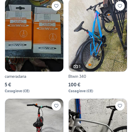
5
cameradaria
Btwin 340
5 €
100 €
Casagiove
(
CE
)
Casagiove
(
CE
)