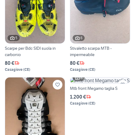
5
6
Scarpe per Bdc SIDI suola in
Stivaletto scarpa MTB -
carbonio
impermeabile
80 €
80 €
Casagiove
(
CE
)
Casagiove
(
CE
)
6
Mtb front Megamo taglia S
1.200 €
Casagiove
(
CE
)