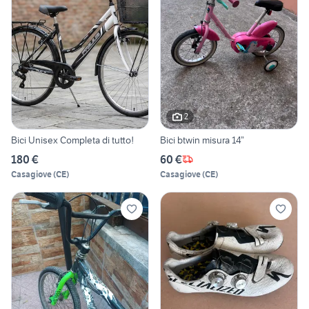
2
Bici Unisex Completa di tutto!
Bici btwin misura 14”
180 €
60 €
Casagiove
(
CE
)
Casagiove
(
CE
)