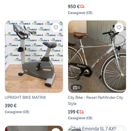
950 €
Casagiove
(
CE
)
6
UPRIGHT BIKE MATRIX
City Bike - Reset Parhfinder City
Style
390 €
199 €
Casagiove
(
CE
)
Casagiove
(
CE
)