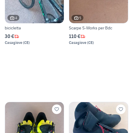
4
5
bicicletta
Scarpe S-Works per Bdc
30 €
110 €
Casagiove
(
CE
)
Casagiove
(
CE
)