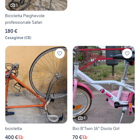
5
Bicicletta Pieghevole
professionale Safari
180 €
Casagiove
(
CE
)
4
bicicletta
Bici B'Twin 16" Docto Girl
400 €
70 €