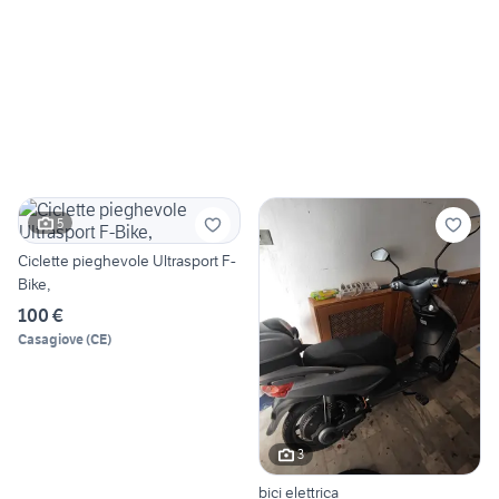
5
Ciclette pieghevole Ultrasport F-
Bike,
100 €
Casagiove
(
CE
)
3
bici elettrica