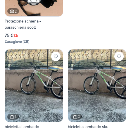
2
Protezione schiena -
paraschiena scott
75 €
Casagiove
(
CE
)
3
3
bicicletta Lombardo
bicicletta lombardo skull