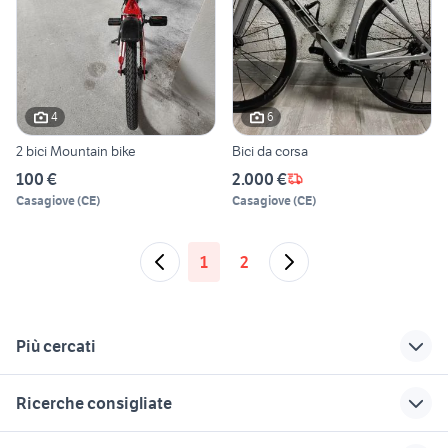
4
6
2 bici Mountain bike
Bici da corsa
100 €
2.000 €
Casagiove
(
CE
)
Casagiove
(
CE
)
1
2
Più cercati
Correlati
Richerche simili
Suggerimenti
Ricerche consigliate
case in vendita
gattini animali
harley davidson 883
guidonia
Perugia provincia
cucine usate sardegna
mercedes cla 180 usata
lavoro sesto san