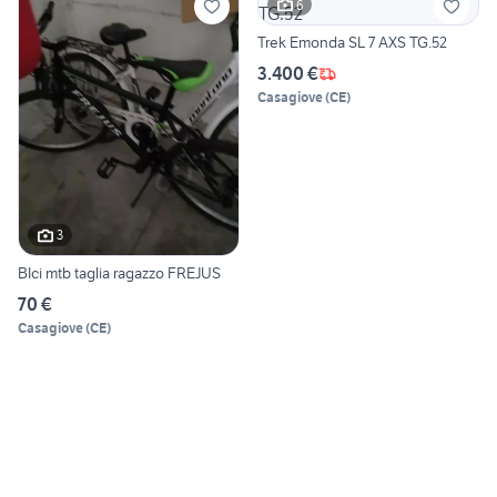
6
Trek Emonda SL 7 AXS TG.52
3.400 €
Casagiove
(
CE
)
3
BIci mtb taglia ragazzo FREJUS
70 €
Casagiove
(
CE
)