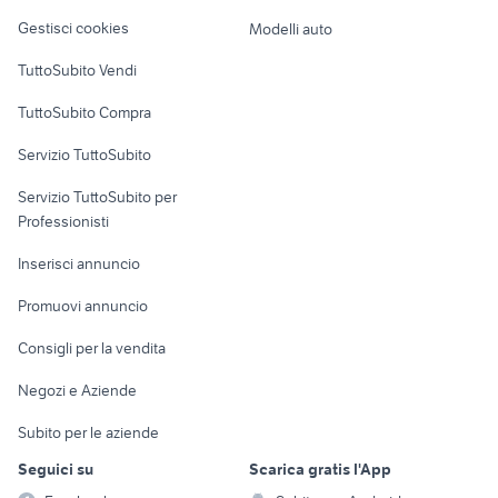
Veicoli commerciali
altro
Gestisci cookies
Modelli auto
Case vacanza
TuttoSubito Vendi
Uffici e Locali
TuttoSubito Compra
commerciali
Servizio TuttoSubito
elettronica
per la casa e la
sports e hobby
Servizio TuttoSubito per
persona
Informatica
Animali
Professionisti
Arredamento e
Console e
Accessori per
Casalinghi
Inserisci annuncio
Videogiochi
animali
Elettrodomestici
Promuovi annuncio
Audio/Video
Musica e Film
Giardino e Fai da te
Consigli per la vendita
Fotografia
Libri e Riviste
Abbigliamento e
Negozi e Aziende
Telefonia
Strumenti Musicali
Accessori
Subito per le aziende
Sports
Tutto per i bambini
Seguici su
Scarica gratis l'App
Biciclette