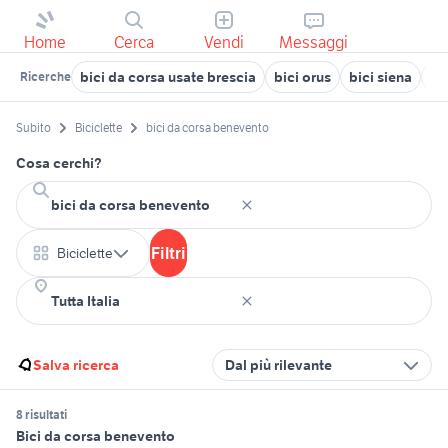
Home
Cerca
Vendi
Messaggi
bici da corsa usate brescia
bici orus
bici siena
ba
Ricerche
Subito
Biciclette
bici da corsa benevento
Cosa cerchi?
Filtri
Biciclette
Salva ricerca
Dal più rilevante
8 risultati
Bici da corsa benevento