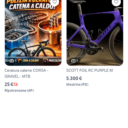
4
5
Ceratura catene CORSA -
SCOTT FOIL RC PURPLE M
GRAVEL - MTB
5.300 €
25 €
Mestrino
(
PD
)
Ripatransone
(
AP
)