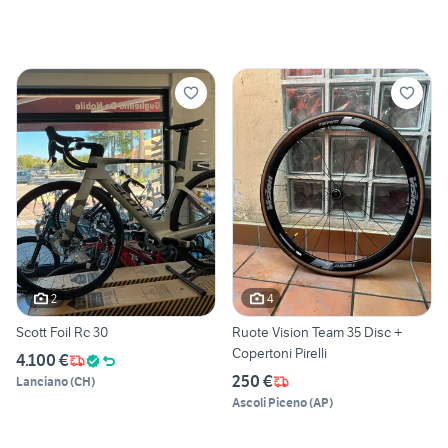
2
4
Scott Foil Rc 30
Ruote Vision Team 35 Disc +
Copertoni Pirelli
4.100 €
250 €
Lanciano
(
CH
)
Ascoli Piceno
(
AP
)