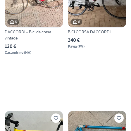
6
6
DACCORDI – Bici da corsa
BICI CORSA DACCORDI
vintage
240 €
120 €
Pavia
(
PV
)
Casandrino
(
NA
)