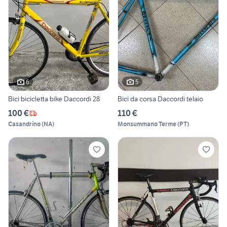
6
5
Bici bicicletta bike Daccordi 28
Bici da corsa Daccordi telaio
100 €
110 €
Casandrino
(
NA
)
Monsummano Terme
(
PT
)