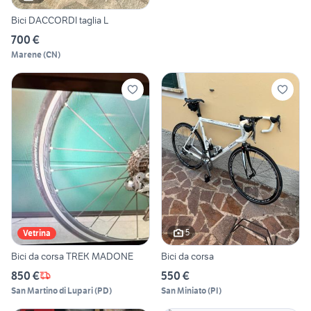
Bici DACCORDI taglia L
700 €
Marene
(
CN
)
5
Vetrina
Bici da corsa TREK MADONE
Bici da corsa
850 €
550 €
San Martino di Lupari
(
PD
)
San Miniato
(
PI
)