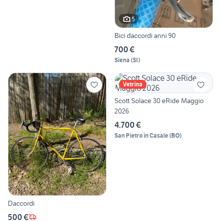
5
Bici daccordi anni 90
700 €
Siena
(
SI
)
Vetrina
Scott Solace 30 eRide Maggio
2026
4.700 €
San Pietro in Casale
(
BO
)
Daccordi
500 €