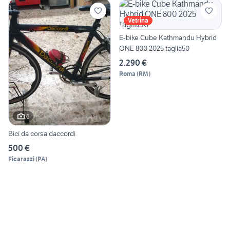
Vetrina
E-bike Cube Kathmandu Hybrid
ONE 800 2025 taglia50
2.290 €
Roma
(
RM
)
6
Bici da corsa daccordi
500 €
Ficarazzi
(
PA
)