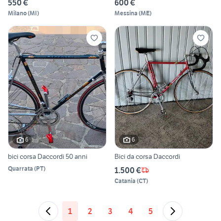
550 €
600 €
Milano
(
MI
)
Messina
(
ME
)
6
6
bici corsa Daccordi 50 anni
Bici da corsa Daccordi
Quarrata
(
PT
)
1.500 €
Catania
(
CT
)
1
2
3
4
5