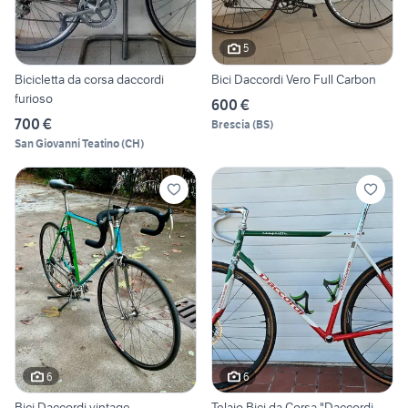
5
Bicicletta da corsa daccordi
Bici Daccordi Vero Full Carbon
furioso
600 €
700 €
Brescia
(
BS
)
San Giovanni Teatino
(
CH
)
6
6
Bici Daccordi vintage
Telaio Bici da Corsa "Daccordi