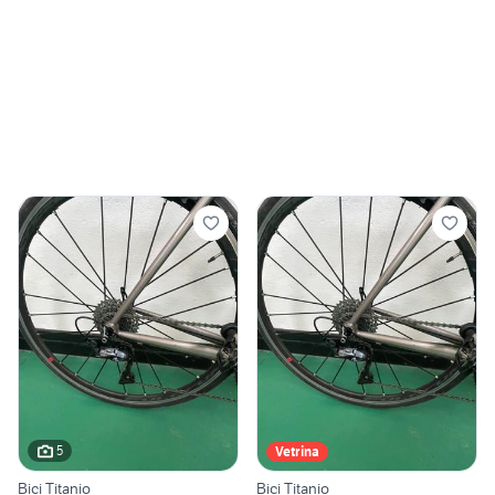
5
Vetrina
Bici Titanio
Bici Titanio