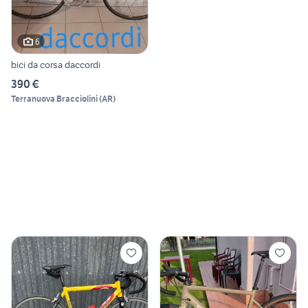
6
bici da corsa daccordi
390 €
Terranuova Bracciolini
(
AR
)