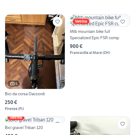
Vetrina
Mtb mountain bike full
Specialized Epic FSR comp
900 €
Francavilla al Mare
(
CH
)
6
Bici da corsa Daccordi
250 €
Firenze
(
FI
)
Vetrina
Bici gravel Triban 120