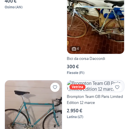
400 €
Osimo
(
AN
)
4
Bici da corsa Daccordi
300 €
Fiesole
(
FI
)
Vetrina
Brompton Team GB Paris Limited
Edition 12 marce
2.950 €
Latina
(
LT
)