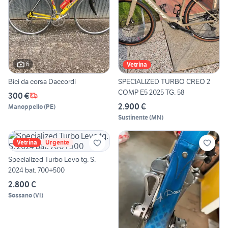
6
Vetrina
Bici da corsa Daccordi
SPECIALIZED TURBO CREO 2
COMP E5 2025 TG. 58
300 €
2.900 €
Manoppello
(
PE
)
Sustinente
(
MN
)
Vetrina
Urgente
Specialized Turbo Levo tg. S.
2024 bat. 700+500
2.800 €
Sossano
(
VI
)