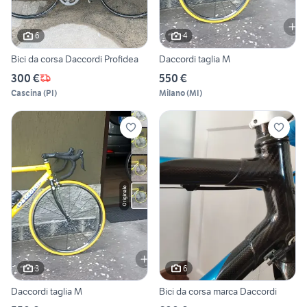
6
4
Bici da corsa Daccordi Profidea
Daccordi taglia M
300 €
550 €
Cascina
(
PI
)
Milano
(
MI
)
3
6
Daccordi taglia M
Bici da corsa marca Daccordi