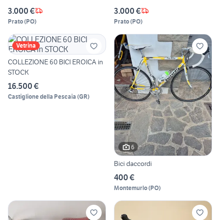
3.000 €
3.000 €
Prato
(
PO
)
Prato
(
PO
)
Vetrina
COLLEZIONE 60 BICI EROICA in
STOCK
16.500 €
Castiglione della Pescaia
(
GR
)
6
Bici daccordi
400 €
Montemurlo
(
PO
)