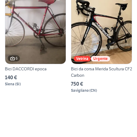
6
Vetrina
Urgente
Bici DACCORDI epoca
Bici da corsa Merida Scultura CF2
Carbon
140 €
750 €
Siena
(
SI
)
Savigliano
(
CN
)