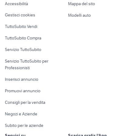
Accessibilità
Mappa del sito
Loft, mansarde e
Veicoli commerciali
altro
Gestisci cookies
Modelli auto
Case vacanza
TuttoSubito Vendi
Uffici e Locali
TuttoSubito Compra
commerciali
Servizio TuttoSubito
elettronica
per la casa e la
sports e hobby
Servizio TuttoSubito per
persona
Informatica
Animali
Professionisti
Arredamento e
Console e
Accessori per
Casalinghi
Inserisci annuncio
Videogiochi
animali
Elettrodomestici
Promuovi annuncio
Audio/Video
Musica e Film
Giardino e Fai da te
Consigli per la vendita
Fotografia
Libri e Riviste
Abbigliamento e
Negozi e Aziende
Telefonia
Strumenti Musicali
Accessori
Subito per le aziende
Sports
Tutto per i bambini
Seguici su
Scarica gratis l'App