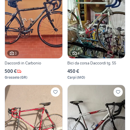
3
4
Daccordi in Carbonio
Bici da corsa Daccordi tg. 55
500 €
450 €
Grosseto
(
GR
)
Carpi
(
MO
)