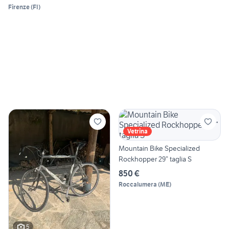
Firenze
(
FI
)
Vetrina
Mountain Bike Specialized
Rockhopper 29” taglia S
850 €
Roccalumera
(
ME
)
5