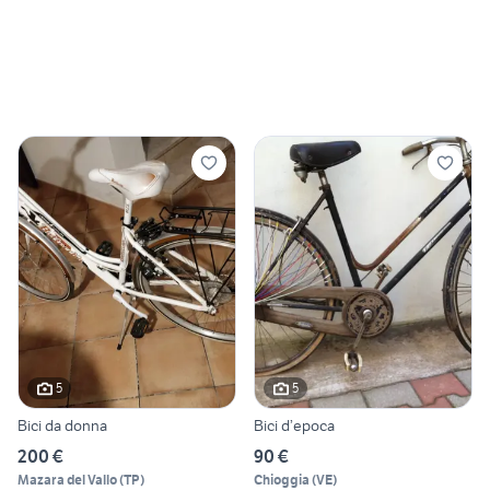
5
5
Bici da donna
Bici d’epoca
200 €
90 €
Mazara del Vallo
(
TP
)
Chioggia
(
VE
)