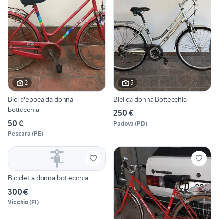
2
5
Bici d'epoca da donna
Bici da donna Bottecchia
bottecchia
250 €
50 €
Padova
(
PD
)
Pescara
(
PE
)
Bicicletta donna bottecchia
300 €
Vicchio
(
FI
)