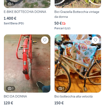
5
E-BIKE BOTTECCHIA DONNA
Bici Graziella Bottecchia vintage
da donna
1.400 €
50 €
Sant'Elena
(
PD
)
Porcari
(
LU
)
3
6
BICI DA DONNA
Bici bottecchia alta velocità
120 €
150 €