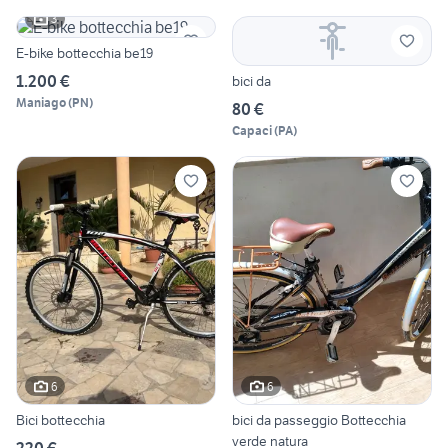
3
E-bike bottecchia be19
1.200 €
bici da
Maniago
(
PN
)
80 €
Capaci
(
PA
)
6
6
Bici bottecchia
bici da passeggio Bottecchia
verde natura