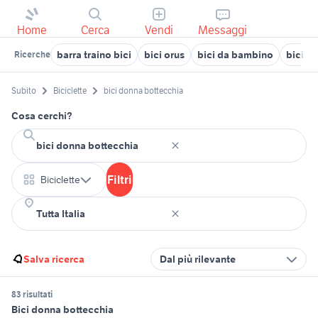
Home
Cerca
Vendi
Messaggi
barra traino bici
bici orus
bici da bambino
bici p
Ricerche
Subito
Biciclette
bici donna bottecchia
Cosa cerchi?
Filtri
Biciclette
Salva ricerca
Dal più rilevante
83 risultati
Bici donna bottecchia