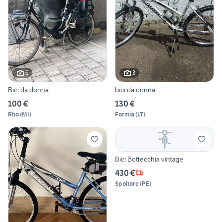
6
3
Bici da donna
bici da donna
100 €
130 €
Rho
(
MI
)
Formia
(
LT
)
Bici Bottecchia vintage
430 €
Spoltore
(
PE
)