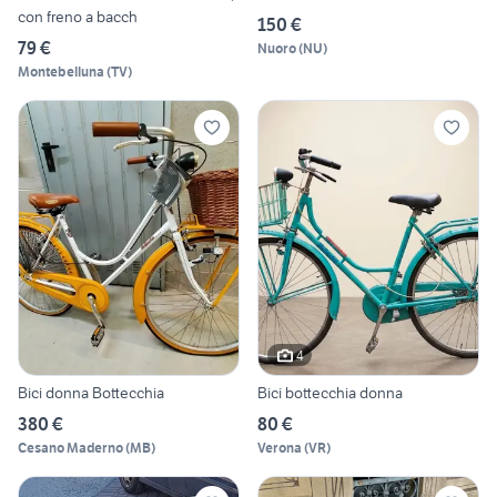
con freno a bacch
150 €
79 €
Nuoro
(
NU
)
Montebelluna
(
TV
)
4
Bici donna Bottecchia
Bici bottecchia donna
380 €
80 €
Cesano Maderno
(
MB
)
Verona
(
VR
)