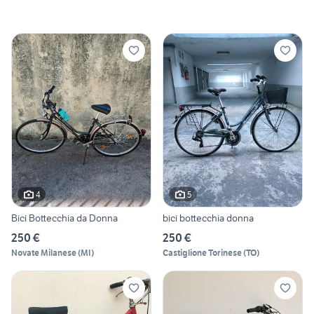
4
5
Bici Bottecchia da Donna
bici bottecchia donna
250 €
250 €
Novate Milanese
(
MI
)
Castiglione Torinese
(
TO
)