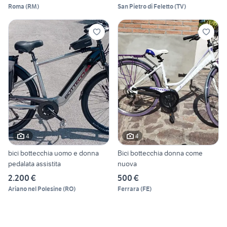
Roma
(
RM
)
San Pietro di Feletto
(
TV
)
4
4
bici bottecchia uomo e donna
Bici bottecchia donna come
pedalata assistita
nuova
2.200 €
500 €
Ariano nel Polesine
(
RO
)
Ferrara
(
FE
)