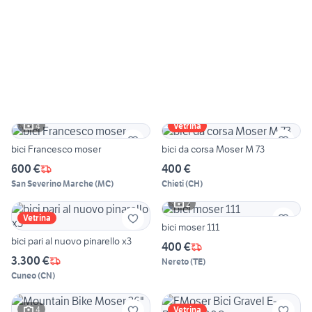
4
Vetrina
bici Francesco moser
bici da corsa Moser M 73
600 €
400 €
San Severino Marche
(
MC
)
Chieti
(
CH
)
2
Vetrina
bici moser 111
bici pari al nuovo pinarello x3
400 €
3.300 €
Nereto
(
TE
)
Cuneo
(
CN
)
4
Vetrina