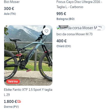
Bici Moser
Focus Cayo Disc Ultegra 2016 -
Taglia L - Carbonio
300 €
995 €
Avio
(
TN
)
Bologna
(
BO
)
4
bici da corsa Moser M 73
400 €
Chieti
(
CH
)
Vetrina
Ebike Fantic XTF 1.5 Sport Y taglia
L 29
1.800 €
Dorno
(
PV
)