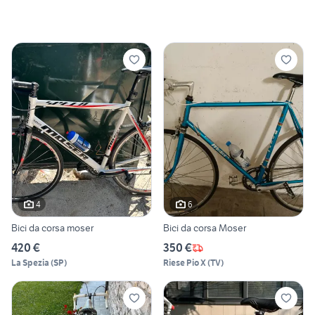
4
6
Bici da corsa moser
Bici da corsa Moser
420 €
350 €
La Spezia
(
SP
)
Riese Pio X
(
TV
)