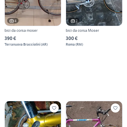
4
2
bici da corsa moser
bici da corsa Moser
390 €
300 €
Terranuova Bracciolini
(
AR
)
Roma
(
RM
)