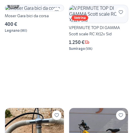
4
Moser Gara bici da corsa
Vetrina
400 €
V.PERMUTE TOP DI GAMMA
Legnano
(
MI
)
Scott scale RC Xt12v Sid
1.250 €
Sumirago
(
VA
)