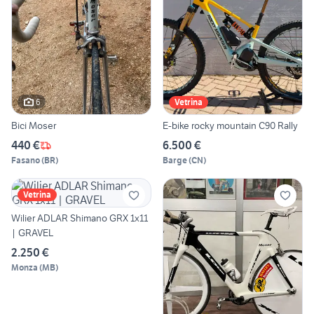
6
Vetrina
Bici Moser
E-bike rocky mountain C90 Rally
440 €
6.500 €
Fasano
(
BR
)
Barge
(
CN
)
Vetrina
Wilier ADLAR Shimano GRX 1x11
| GRAVEL
2.250 €
Monza
(
MB
)