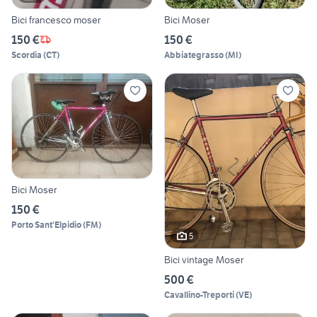
Bici francesco moser
Bici Moser
150 €
150 €
Scordia
(
CT
)
Abbiategrasso
(
MI
)
Bici Moser
150 €
Porto Sant'Elpidio
(
FM
)
5
Bici vintage Moser
500 €
Cavallino-Treporti
(
VE
)