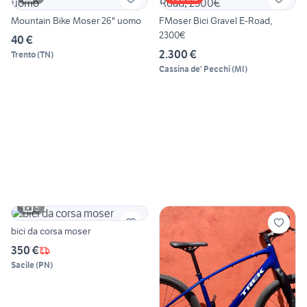
Mountain Bike Moser 26" uomo
FMoser Bici Gravel E-Road,
2300€
40 €
2.300 €
Trento
(
TN
)
Cassina de' Pecchi
(
MI
)
5
bici da corsa moser
350 €
Sacile
(
PN
)