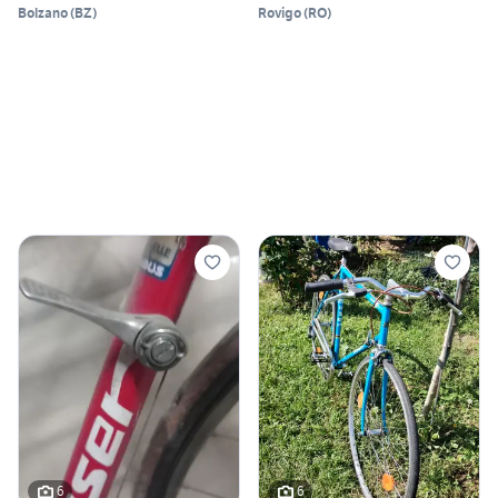
Bolzano
(
BZ
)
Rovigo
(
RO
)
6
6