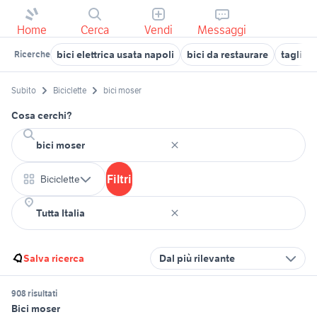
Home
Cerca
Vendi
Messaggi
bici elettrica usata napoli
bici da restaurare
taglia 5
Ricerche
Subito
Biciclette
bici moser
Cosa cerchi?
Filtri
Biciclette
Salva ricerca
Dal più rilevante
908 risultati
Bici moser