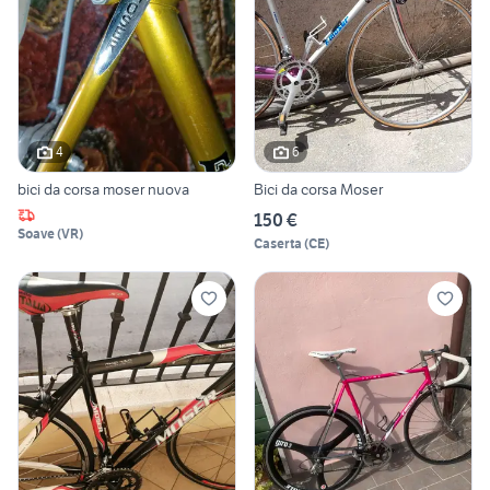
4
6
bici da corsa moser nuova
Bici da corsa Moser
150 €
Soave
(
VR
)
Caserta
(
CE
)