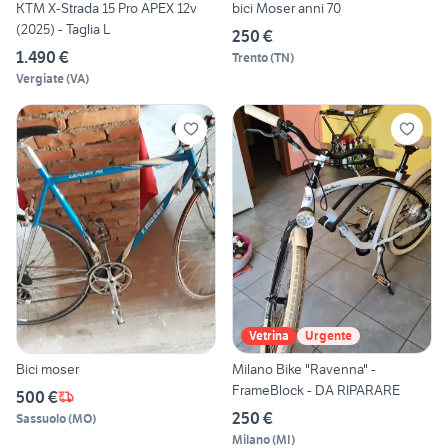
KTM X-Strada 15 Pro APEX 12v
bici Moser anni 70
(2025) - Taglia L
250 €
1.490 €
Trento
(
TN
)
Vergiate
(
VA
)
Vetrina
Urgente
Bici moser
Milano Bike "Ravenna" -
FrameBlock - DA RIPARARE
500 €
250 €
Sassuolo
(
MO
)
Milano
(
MI
)