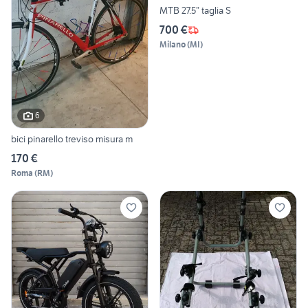
MTB 27.5” taglia S
700 €
Milano
(
MI
)
6
bici pinarello treviso misura m
170 €
Roma
(
RM
)