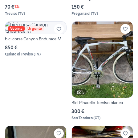
70 €
150 €
Treviso
(
TV
)
Preganziol
(
TV
)
Vetrina
Urgente
bici corsa Canyon Endurace M
850 €
Quinto di Treviso
(
TV
)
5
Bici Pinarello Treviso bianca
300 €
San Teodoro
(
OT
)