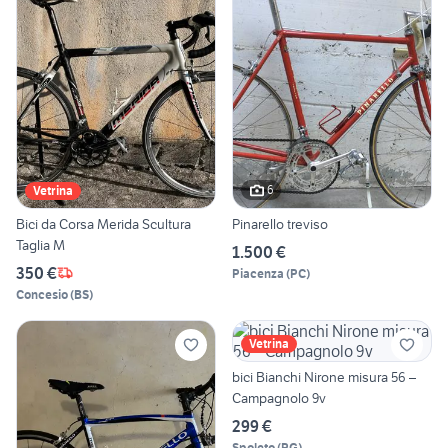
6
Vetrina
Bici da Corsa Merida Scultura
Pinarello treviso
Taglia M
1.500 €
350 €
Piacenza
(
PC
)
Concesio
(
BS
)
Vetrina
bici Bianchi Nirone misura 56 –
Campagnolo 9v
299 €
Spoleto
(
PG
)