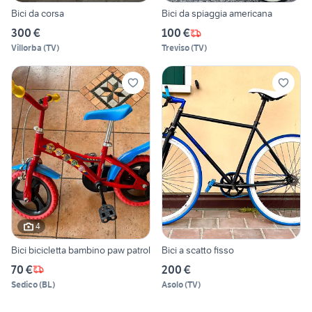
Bici da corsa
Bici da spiaggia americana
300 €
100 €
Villorba
(
TV
)
Treviso
(
TV
)
4
Bici bicicletta bambino paw patrol
Bici a scatto fisso
70 €
200 €
Sedico
(
BL
)
Asolo
(
TV
)