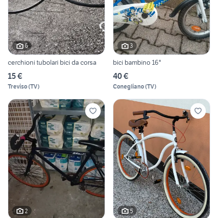
6
3
cerchioni tubolari bici da corsa
bici bambino 16"
15 €
40 €
Treviso
(
TV
)
Conegliano
(
TV
)
2
5