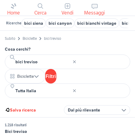
Home
Cerca
Vendi
Messaggi
bici siena
bici canyon
bici bianchi vintage
bici o
Ricerche
Subito
Biciclette
bici treviso
Cosa cerchi?
Filtri
Biciclette
Salva ricerca
Dal più rilevante
1.218 risultati
Bici treviso