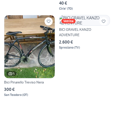
40 €
Cirie'
(
TO
)
Vetrina
BICI GRAVEL KANZO
ADVENTURE
2.600 €
Spresiano
(
TV
)
5
Bici Pinarello Treviso Nera
300 €
San Teodoro
(
OT
)