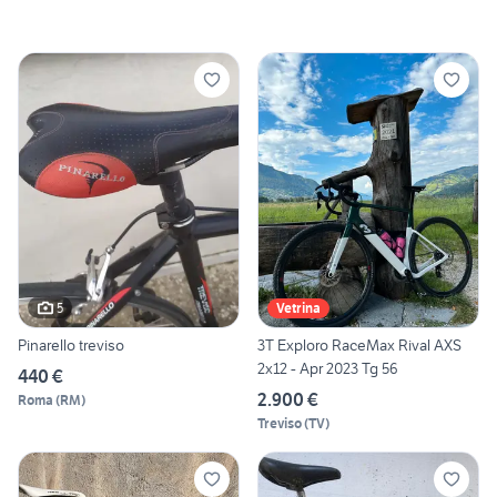
5
Vetrina
Pinarello treviso
3T Exploro RaceMax Rival AXS
2x12 - Apr 2023 Tg 56
440 €
2.900 €
Roma
(
RM
)
Treviso
(
TV
)