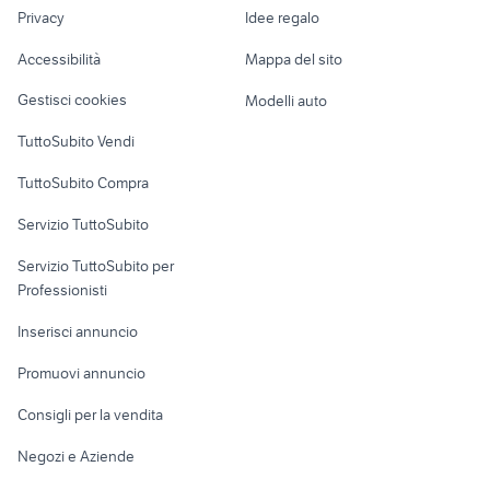
lavoro
bici usate reggio emilia
cruiser 26
Privacy
Idee regalo
Garage e box
st 530
bici elettrica tedesca
Caravan e Camper
Accessibilità
Mappa del sito
Loft, mansarde e
Veicoli commerciali
altro
Gestisci cookies
Modelli auto
Case vacanza
TuttoSubito Vendi
Uffici e Locali
TuttoSubito Compra
commerciali
Servizio TuttoSubito
elettronica
per la casa e la
sports e hobby
Servizio TuttoSubito per
persona
Informatica
Animali
Professionisti
Arredamento e
Console e
Accessori per
Casalinghi
Inserisci annuncio
Videogiochi
animali
Elettrodomestici
Promuovi annuncio
Audio/Video
Musica e Film
Giardino e Fai da te
Consigli per la vendita
Fotografia
Libri e Riviste
Abbigliamento e
Negozi e Aziende
Telefonia
Strumenti Musicali
Accessori