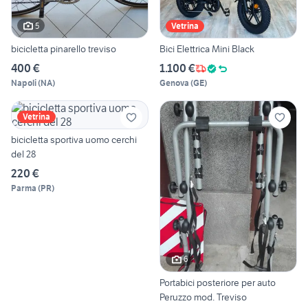
5
Vetrina
bicicletta pinarello treviso
Bici Elettrica Mini Black
400 €
1.100 €
Napoli
(
NA
)
Genova
(
GE
)
Vetrina
bicicletta sportiva uomo cerchi
del 28
220 €
Parma
(
PR
)
6
Portabici posteriore per auto
Peruzzo mod. Treviso