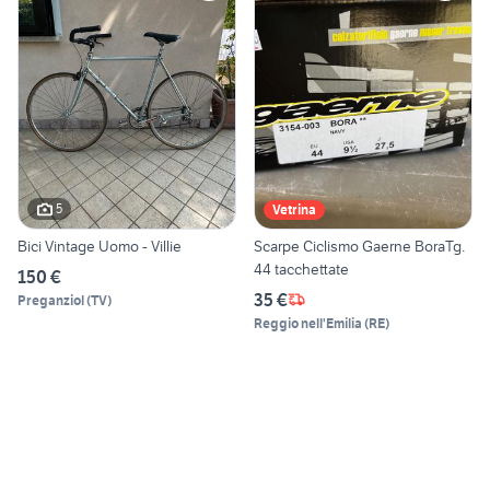
5
Vetrina
Bici Vintage Uomo - Villie
Scarpe Ciclismo Gaerne BoraTg.
44 tacchettate
150 €
35 €
Preganziol
(
TV
)
Reggio nell'Emilia
(
RE
)