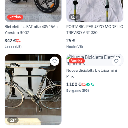
6
Vetrina
Bici elettrica FAT bike 48V 15Ah
PORTABICI PERUZZO MODELLO
Yeestep R002
TREVISO ART. 380
842 €
25 €
Lecce
(
LE
)
Noale
(
VE
)
Vetrina
Nuova Bicicletta Elettrica mini
Pink
1.100 €
Bergamo
(
BG
)
6