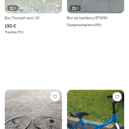
6
3
Bici Triumph anni 30
Bici da bambino BTWIN
Camposampiero
(
PD
)
190 €
Treviso
(
TV
)