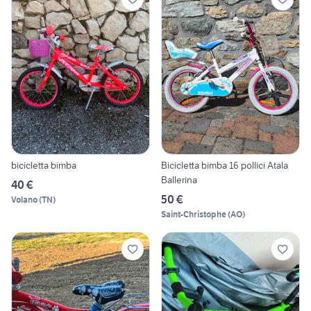
bicicletta bimba
Bicicletta bimba 16 pollici Atala
Ballerina
40 €
50 €
Volano
(
TN
)
Saint-Christophe
(
AO
)