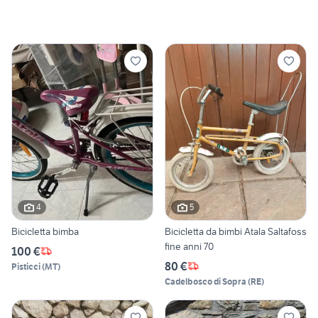
4
5
Bicicletta bimba
Bicicletta da bimbi Atala Saltafoss
fine anni 70
100 €
80 €
Pisticci
(
MT
)
Cadelbosco di Sopra
(
RE
)