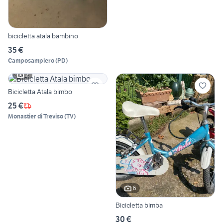
bicicletta atala bambino
35 €
Camposampiero
(
PD
)
2
Bicicletta Atala bimbo
25 €
Monastier di Treviso
(
TV
)
6
Bicicletta bimba
30 €