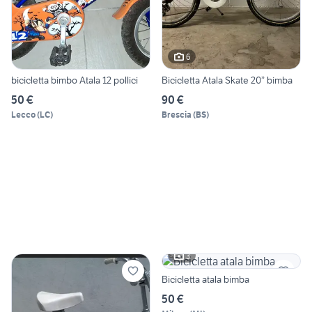
6
bicicletta bimbo Atala 12 pollici
Bicicletta Atala Skate 20” bimba
50 €
90 €
Lecco
(
LC
)
Brescia
(
BS
)
3
Bicicletta atala bimba
50 €