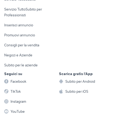
elettronica
per la casa e la
sports e hobby
Servizio TuttoSubito per
persona
Informatica
Animali
Professionisti
Arredamento e
Console e
Accessori per
Casalinghi
Inserisci annuncio
Videogiochi
animali
Elettrodomestici
Promuovi annuncio
Audio/Video
Musica e Film
Giardino e Fai da te
Consigli per la vendita
Fotografia
Libri e Riviste
Abbigliamento e
Negozi e Aziende
Telefonia
Strumenti Musicali
Accessori
Subito per le aziende
Sports
Tutto per i bambini
Seguici su
Scarica gratis l'App
Biciclette
Facebook
Subito per Android
Collezionismo
TikTok
Subito per iOS
Instagram
YouTube