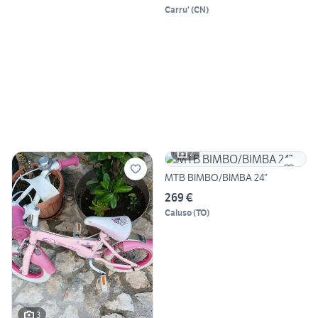
Carru'
(
CN
)
2
MTB BIMBO/BIMBA 24”
269 €
Caluso
(
TO
)
3