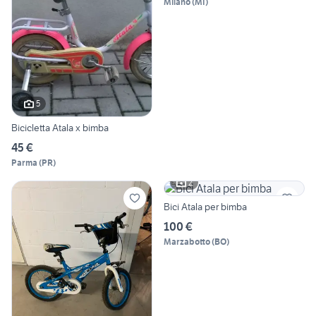
Milano
(
MI
)
5
Bicicletta Atala x bimba
45 €
Parma
(
PR
)
2
Bici Atala per bimba
100 €
Marzabotto
(
BO
)