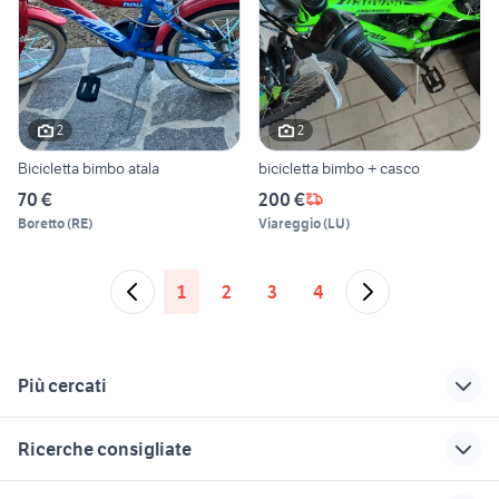
2
2
Bicicletta bimbo atala
bicicletta bimbo + casco
70 €
200 €
Boretto
(
RE
)
Viareggio
(
LU
)
1
2
3
4
Più cercati
Correlati
Richerche simili
Suggerimenti
Ricerche consigliate
pinarello biciclette
bicicletta atala
atala 26
Veneto
bici donna olanda
pegasus
bmx atala
umberto dei