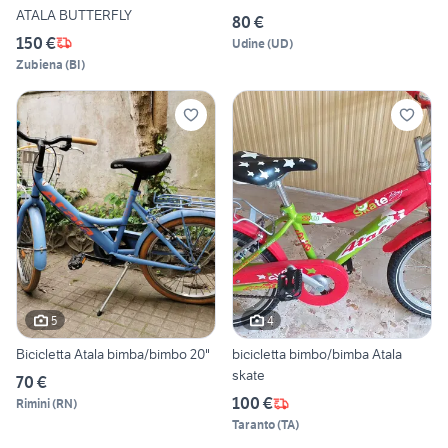
ATALA BUTTERFLY
80 €
150 €
Udine
(
UD
)
Zubiena
(
BI
)
5
4
Bicicletta Atala bimba/bimbo 20"
bicicletta bimbo/bimba Atala
skate
70 €
100 €
Rimini
(
RN
)
Taranto
(
TA
)