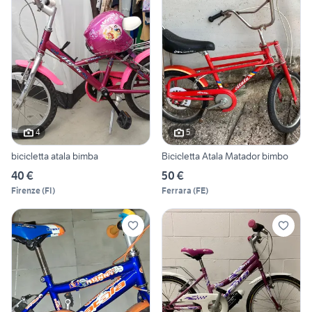
4
5
bicicletta atala bimba
Bicicletta Atala Matador bimbo
40 €
50 €
Firenze
(
FI
)
Ferrara
(
FE
)