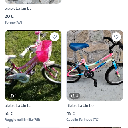
bicicletta bimba
20 €
Serino
(
AV
)
4
3
bicicletta bimba
Bicicletta bimbo
55 €
45 €
Reggio nell'Emilia
(
RE
)
Caselle Torinese
(
TO
)