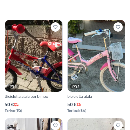
6
5
Bicicletta atala per bimbo
bicicletta atala
50 €
50 €
Torino
(
TO
)
Terlizzi
(
BA
)