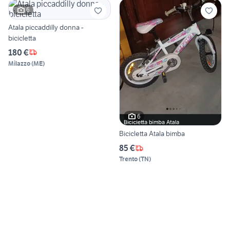
6
Atala piccaddilly donna -
bicicletta
180 €
Milazzo
(
ME
)
6
Bicicletta Atala bimba
85 €
Trento
(
TN
)