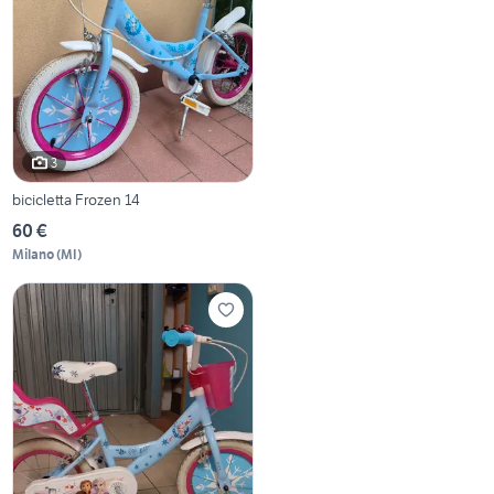
3
bicicletta Frozen 14
60 €
Milano
(
MI
)