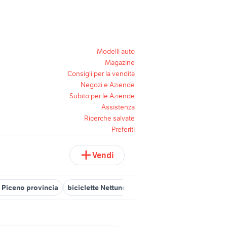
Modelli auto
Magazine
Consigli per la vendita
Negozi e Aziende
Subito per le Aziende
Assistenza
Ricerche salvate
Preferiti
Vendi
i Piceno provincia
biciclette Nettuno
biciclette Tricase
lombard