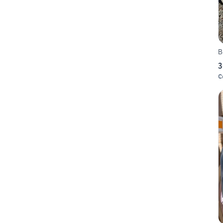
B
3
C