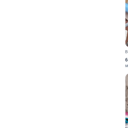
B
6
M