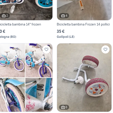
2
4
icicletta bambina 14" frozen
Bicicletta bambina Frozen 14 pollici
0 €
35 €
ologna
(
BO
)
Gallipoli
(
LE
)
6