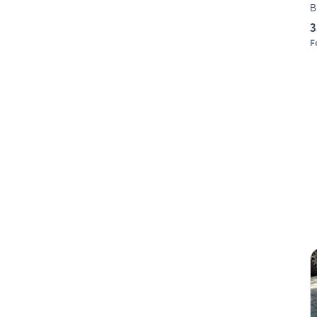
B
3
F