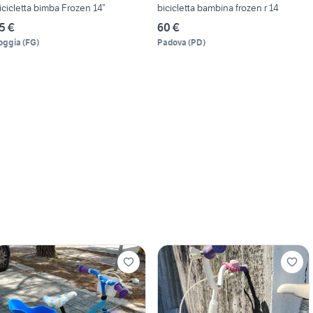
icicletta bimba Frozen 14”
bicicletta bambina frozen r 14
5 €
60 €
oggia
(
FG
)
Padova
(
PD
)