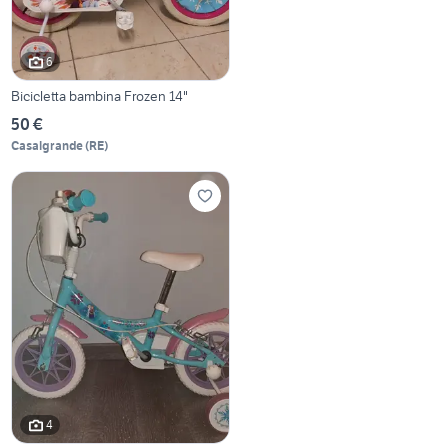
6
Bicicletta bambina Frozen 14"
50 €
Casalgrande
(
RE
)
4