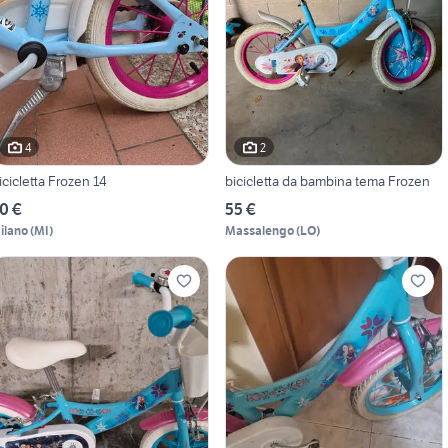
4
2
icicletta Frozen 14
bicicletta da bambina tema Frozen
0 €
55 €
ilano
(
MI
)
Massalengo
(
LO
)