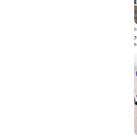
B
7
B