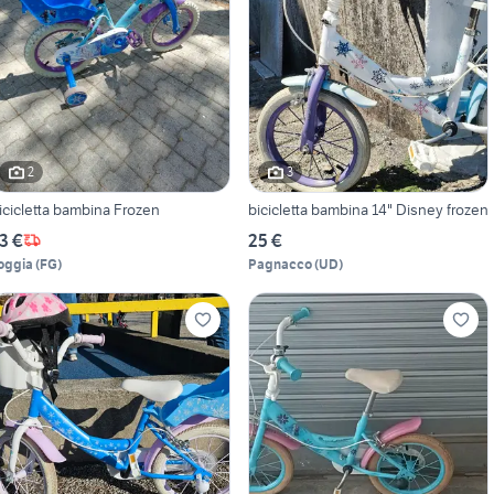
2
3
icicletta bambina Frozen
bicicletta bambina 14" Disney frozen
3 €
25 €
oggia
(
FG
)
Pagnacco
(
UD
)