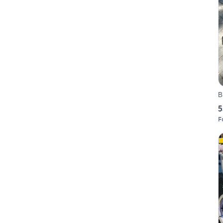
B
5
F