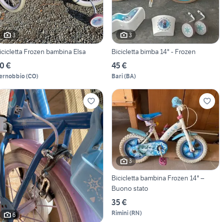
3
3
icicletta Frozen bambina Elsa
Bicicletta bimba 14" - Frozen
0 €
45 €
ernobbio
(
CO
)
Bari
(
BA
)
3
Bicicletta bambina Frozen 14" –
Buono stato
35 €
Rimini
(
RN
)
6