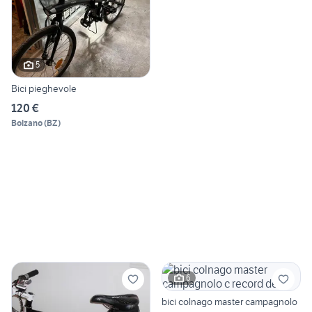
5
Bici pieghevole
120 €
Bolzano
(
BZ
)
6
bici colnago master campagnolo