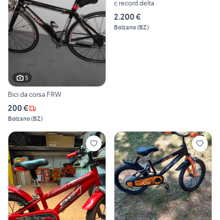
c record delta
2.200 €
Bolzano
(
BZ
)
5
Bici da corsa FRW
200 €
Bolzano
(
BZ
)