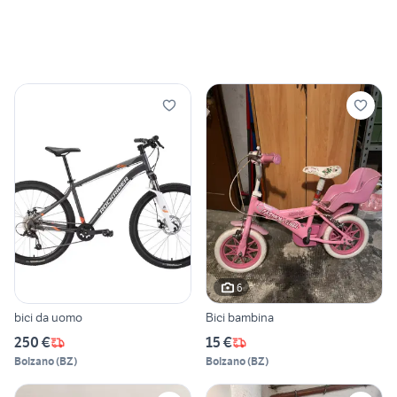
6
bici da uomo
Bici bambina
250 €
15 €
Bolzano
(
BZ
)
Bolzano
(
BZ
)