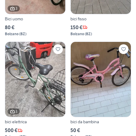
3
Bici uomo
bici fisso
80 €
150 €
Bolzano
(
BZ
)
Bolzano
(
BZ
)
3
bici elettrica
bici da bambina
500 €
50 €