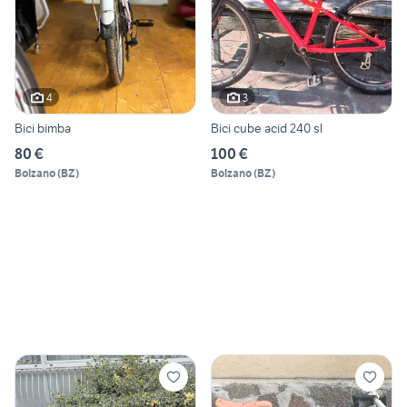
4
3
Bici bimba
Bici cube acid 240 sl
80 €
100 €
Bolzano
(
BZ
)
Bolzano
(
BZ
)