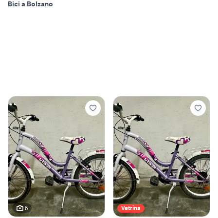
Bici a Bolzano
6
Vetrina