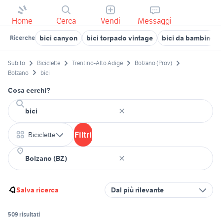
Home
Cerca
Vendi
Messaggi
bici canyon
bici torpado vintage
bici da bambino
Ricerche
Subito
Biciclette
Trentino-Alto Adige
Bolzano (Prov)
Bolzano
bici
Cosa cerchi?
Filtri
Biciclette
Salva ricerca
Dal più rilevante
509 risultati