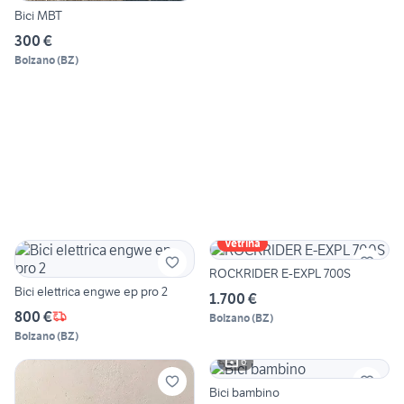
Bici MBT
300 €
Bolzano
(
BZ
)
Vetrina
ROCKRIDER E-EXPL 700S
Bici elettrica engwe ep pro 2
1.700 €
800 €
Bolzano
(
BZ
)
Bolzano
(
BZ
)
6
Bici bambino