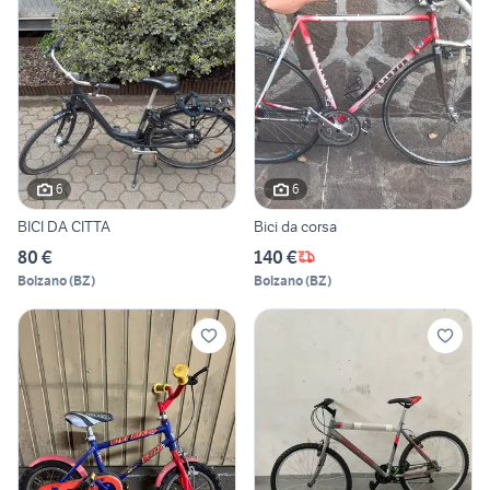
6
6
BICI DA CITTA
Bici da corsa
80 €
140 €
Bolzano
(
BZ
)
Bolzano
(
BZ
)