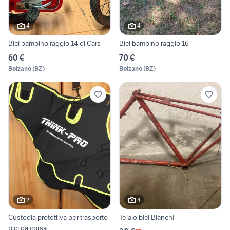
4
4
Bici bambino raggio 14 di Cars
Bici bambino raggio 16
60 €
70 €
Bolzano
(
BZ
)
Bolzano
(
BZ
)
2
4
Custodia protettiva per trasporto
Telaio bici Bianchi
bici da corsa