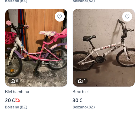
Bolzano
(
BZ
)
Bolzano
(
BZ
)
6
2
Bici bambina
Bmx bici
20 €
30 €
Bolzano
(
BZ
)
Bolzano
(
BZ
)