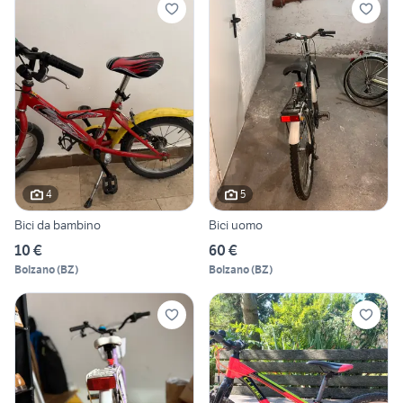
4
5
Bici da bambino
Bici uomo
10 €
60 €
Bolzano
(
BZ
)
Bolzano
(
BZ
)