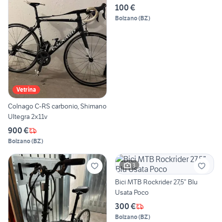
100 €
Bolzano
(
BZ
)
Vetrina
Colnago C-RS carbonio, Shimano
Ultegra 2x11v
900 €
Bolzano
(
BZ
)
3
Bici MTB Rockrider 27,5” Blu
Usata Poco
300 €
Bolzano
(
BZ
)