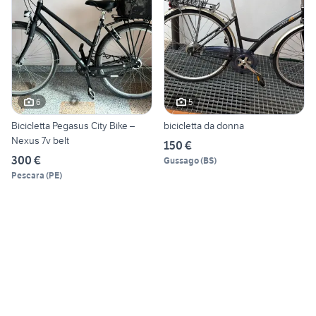
6
5
Bicicletta Pegasus City Bike –
bicicletta da donna
Nexus 7v belt
150 €
300 €
Gussago
(
BS
)
Pescara
(
PE
)