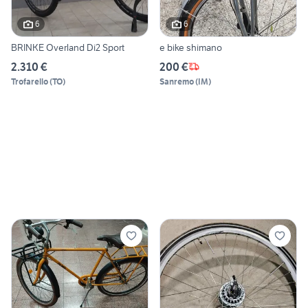
6
6
BRINKE Overland Di2 Sport
e bike shimano
2.310 €
200 €
Trofarello
(
TO
)
Sanremo
(
IM
)