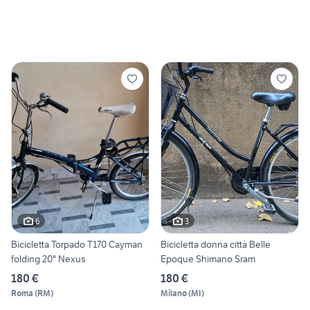
6
3
Bicicletta Torpado T170 Cayman
Bicicletta donna città Belle
folding 20" Nexus
Epoque Shimano Sram
180 €
180 €
Roma
(
RM
)
Milano
(
MI
)