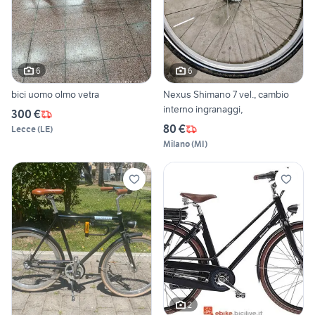
6
6
bici uomo olmo vetra
Nexus Shimano 7 vel., cambio
interno ingranaggi,
300 €
80 €
Lecce
(
LE
)
Milano
(
MI
)
2