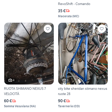
RevoShift - Comando
35 €
Macerata
(
MC
)
4
3
RUOTA SHIMANO NEXUS 7
city bike sheridan stimano nexus
VELOCITÀ
ruote 28
60 €
90 €
Somma Vesuviana
(
NA
)
Tavernerio
(
CO
)