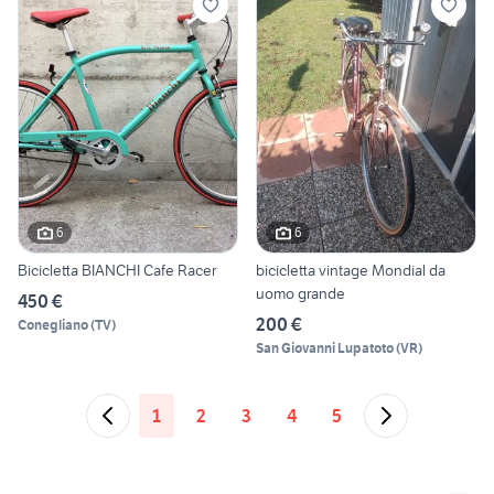
6
6
Bicicletta BIANCHI Cafe Racer
bicicletta vintage Mondial da
uomo grande
450 €
200 €
Conegliano
(
TV
)
San Giovanni Lupatoto
(
VR
)
1
2
3
4
5