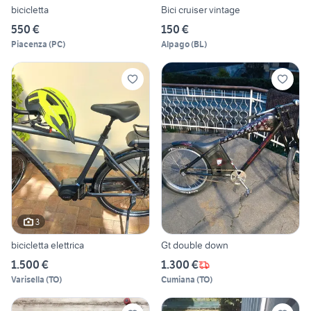
bicicletta
Bici cruiser vintage
550 €
150 €
Piacenza
(
PC
)
Alpago
(
BL
)
3
bicicletta elettrica
Gt double down
1.500 €
1.300 €
Varisella
(
TO
)
Cumiana
(
TO
)