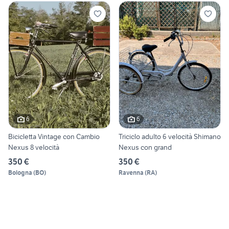
6
6
Bicicletta Vintage con Cambio
Triciclo adulto 6 velocità Shimano
Nexus 8 velocità
Nexus con grand
350 €
350 €
Bologna
(
BO
)
Ravenna
(
RA
)