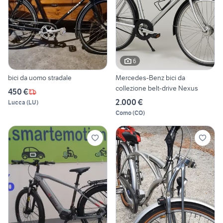
6
bici da uomo stradale
Mercedes-Benz bici da
collezione belt-drive Nexus
450 €
2.000 €
Lucca
(
LU
)
Como
(
CO
)