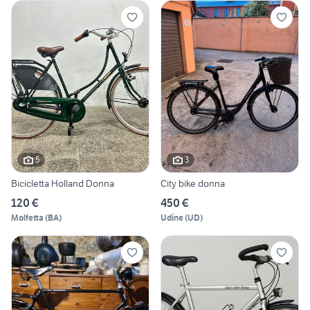
5
3
Bicicletta Holland Donna
City bike donna
120 €
450 €
Molfetta
(
BA
)
Udine
(
UD
)