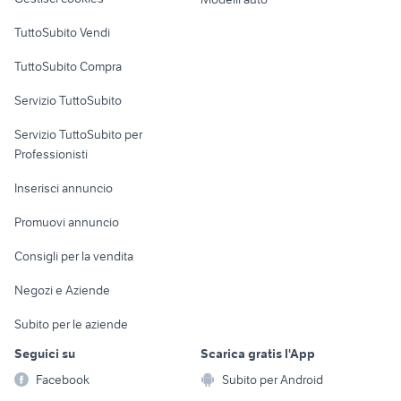
Case vacanza
TuttoSubito Vendi
Uffici e Locali
TuttoSubito Compra
commerciali
Servizio TuttoSubito
elettronica
per la casa e la
sports e hobby
Servizio TuttoSubito per
persona
Informatica
Animali
Professionisti
Arredamento e
Console e
Accessori per
Casalinghi
Inserisci annuncio
Videogiochi
animali
Elettrodomestici
Promuovi annuncio
Audio/Video
Musica e Film
Giardino e Fai da te
Consigli per la vendita
Fotografia
Libri e Riviste
Abbigliamento e
Negozi e Aziende
Telefonia
Strumenti Musicali
Accessori
Subito per le aziende
Sports
Tutto per i bambini
Seguici su
Scarica gratis l'App
Biciclette
Facebook
Subito per Android
Collezionismo