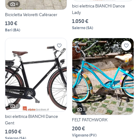
4
bici elettrica BIANCHI Dance
Lady
Bicicletta Veloretti Caféracer
1.050 €
130 €
Salerno
(
SA
)
Bari
(
BA
)
2
3
bici elettrica BIANCHI Dance
FELT PATCHWORK
Gent
200 €
1.050 €
Vigevano
(
PV
)
Salerno
(
SA
)