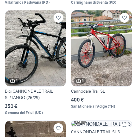
Villafranca Padovana
(
PD
)
Carmignano di Brenta
(
PD
)
6
6
Bici CANNONDALE TRAIL
Cannodale Trail SL
SL/TANGO (26/29)
400 €
350 €
San Michele all'Adige
(
TN
)
Gemona del Friuli
(
UD
)
4
CANNONDALE TRAIL SL 3