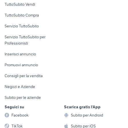
Case vacanza
TuttoSubito Vendi
Uffici e Locali
TuttoSubito Compra
commerciali
Servizio TuttoSubito
elettronica
per la casa e la
sports e hobby
Servizio TuttoSubito per
persona
Informatica
Animali
Professionisti
Arredamento e
Console e
Accessori per
Casalinghi
Inserisci annuncio
Videogiochi
animali
Elettrodomestici
Promuovi annuncio
Audio/Video
Musica e Film
Giardino e Fai da te
Consigli per la vendita
Fotografia
Libri e Riviste
Abbigliamento e
Negozi e Aziende
Telefonia
Strumenti Musicali
Accessori
Subito per le aziende
Sports
Tutto per i bambini
Seguici su
Scarica gratis l'App
Biciclette
Facebook
Subito per Android
Collezionismo
TikTok
Subito per iOS