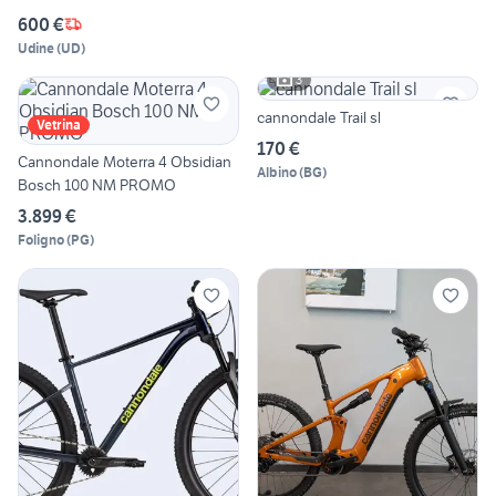
600 €
Udine
(
UD
)
3
cannondale Trail sl
Vetrina
170 €
Cannondale Moterra 4 Obsidian
Albino
(
BG
)
Bosch 100 NM PROMO
3.899 €
Foligno
(
PG
)