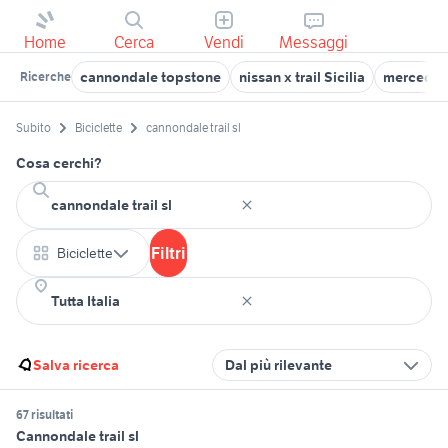
Home
Cerca
Vendi
Messaggi
cannondale topstone
nissan x trail Sicilia
mercedes 
Ricerche
Subito
Biciclette
cannondale trail sl
Cosa cerchi?
Filtri
Biciclette
Salva ricerca
Dal più rilevante
67 risultati
Cannondale trail sl