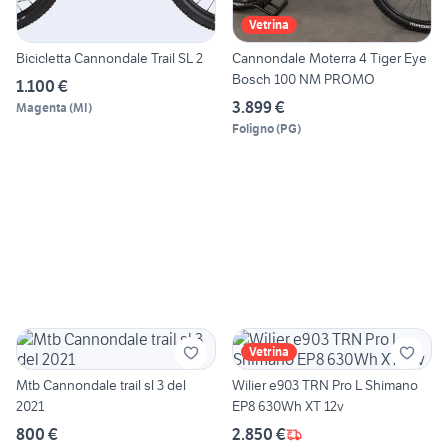
Vetrina
Bicicletta Cannondale Trail SL 2
Cannondale Moterra 4 Tiger Eye
Bosch 100 NM PROMO
1.100 €
3.899 €
Magenta
(
MI
)
Foligno
(
PG
)
Vetrina
Mtb Cannondale trail sl 3 del
Wilier e903 TRN Pro L Shimano
2021
EP8 630Wh XT 12v
800 €
2.850 €