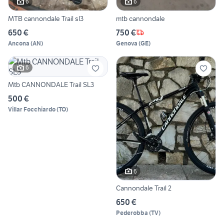
6
6
MTB cannondale Trail sl3
mtb cannondale
650 €
750 €
Ancona
(
AN
)
Genova
(
GE
)
6
Mtb CANNONDALE Trail SL3
500 €
Villar Focchiardo
(
TO
)
6
Cannondale Trail 2
650 €
Pederobba
(
TV
)