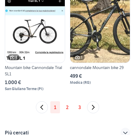
6
3
Mountain bike Cannondale Trial
cannondale Mountain bike 29
SL1
499 €
1.000 €
Modica
(
RG
)
San Giuliano Terme
(
PI
)
1
2
3
Più cercati