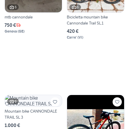
6
6
mtb cannondale
Bicicletta mountain bike
Cannondale Trail SL.1
750 €
420 €
Genova
(
GE
)
Carre'
(
VI
)
6
Mountain bike CANNONDALE
TRAIL SL 3
1.000 €