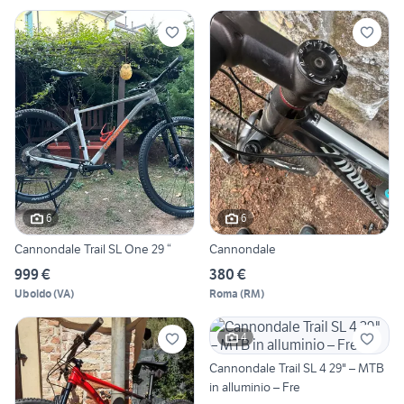
6
6
Cannondale Trail SL One 29 “
Cannondale
999 €
380 €
Uboldo
(
VA
)
Roma
(
RM
)
4
Cannondale Trail SL 4 29" – MTB
in alluminio – Fre