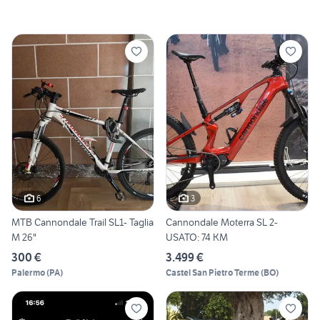
6
3
MTB Cannondale Trail SL1- Taglia
Cannondale Moterra SL 2-
M 26"
USATO: 74 KM
300 €
3.499 €
Palermo
(
PA
)
Castel San Pietro Terme
(
BO
)