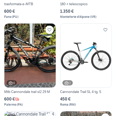
trasformata e-MTB
180 + telescopico
600 €
1.350 €
Fano
(
PU
)
Monteforte d'Alpone
(
VR
)
6
2
Mtb Cannondale trail sl2 29 M
Cannondale Trail SL 4 tg. S
600 €
450 €
Palermo
(
PA
)
Roma
(
RM
)