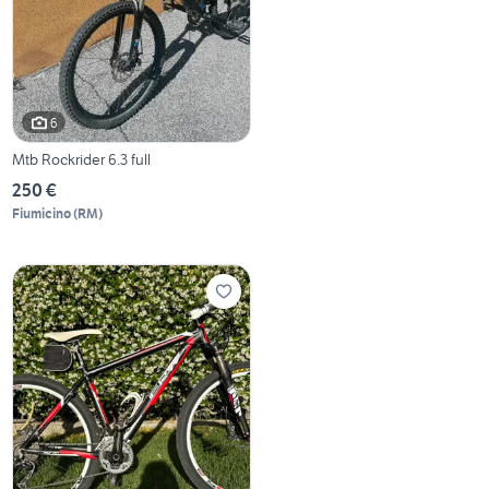
6
Mtb Rockrider 6.3 full
250 €
Fiumicino
(
RM
)