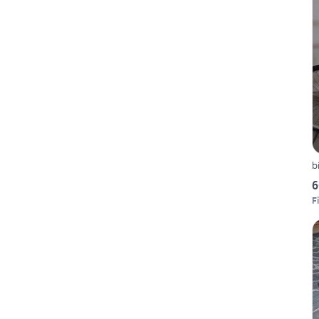
b
6
F