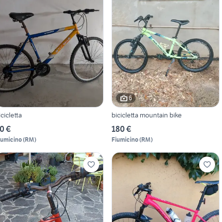
6
icicletta
bicicletta mountain bike
0 €
180 €
iumicino
(
RM
)
Fiumicino
(
RM
)