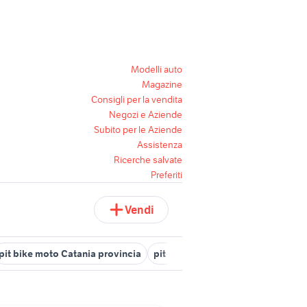
Modelli auto
Magazine
Consigli per la vendita
Negozi e Aziende
Subito per le Aziende
Assistenza
Ricerche salvate
Preferiti
Vendi
pit bike moto Catania provincia
pit bike a vicenza e provincia
mo