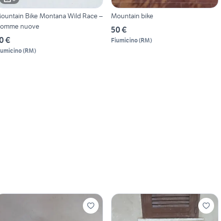
ountain Bike Montana Wild Race –
Mountain bike
omme nuove
50 €
0 €
Fiumicino
(
RM
)
iumicino
(
RM
)