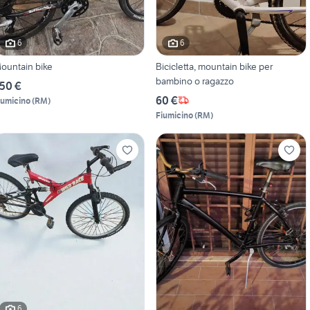
6
6
ountain bike
Bicicletta, mountain bike per
bambino o ragazzo
50 €
60 €
iumicino
(
RM
)
Fiumicino
(
RM
)
6