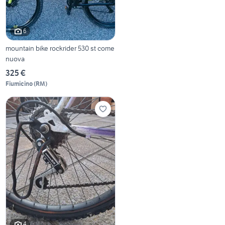
6
mountain bike rockrider 530 st come
nuova
325 €
Fiumicino
(
RM
)
4