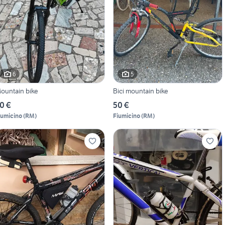
6
5
ountain bike
Bici mountain bike
0 €
50 €
iumicino
(
RM
)
Fiumicino
(
RM
)