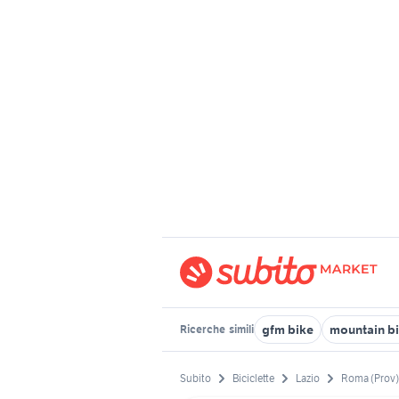
gfm bike
mountain b
Ricerche
simili
Subito
Biciclette
Lazio
Roma (Prov)