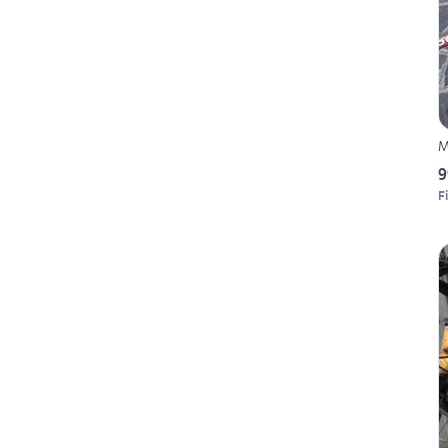
M
9
F