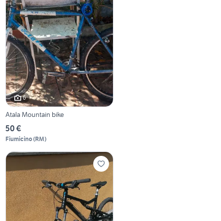
6
Atala Mountain bike
50 €
Fiumicino
(
RM
)