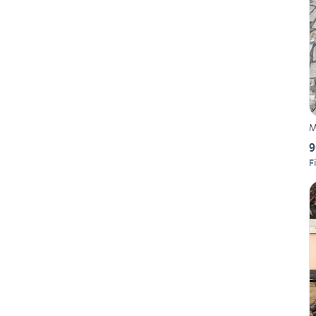
M
9
F