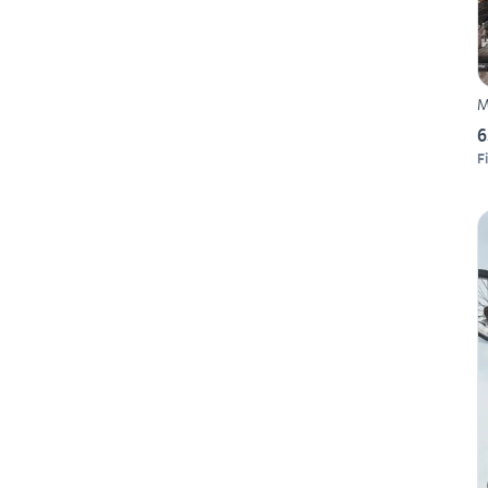
M
6
F