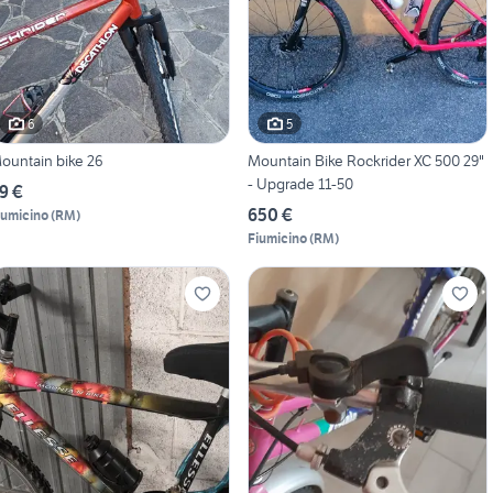
6
5
ountain bike 26
Mountain Bike Rockrider XC 500 29"
- Upgrade 11-50
9 €
650 €
iumicino
(
RM
)
Fiumicino
(
RM
)