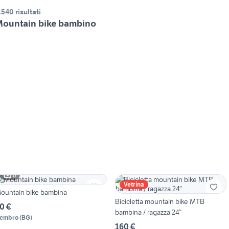
.540 risultati
ountain bike bambino
6
Vetrina
ountain bike bambina
Bicicletta mountain bike MTB
0 €
bambina / ragazza 24”
embro
(
BG
)
160 €