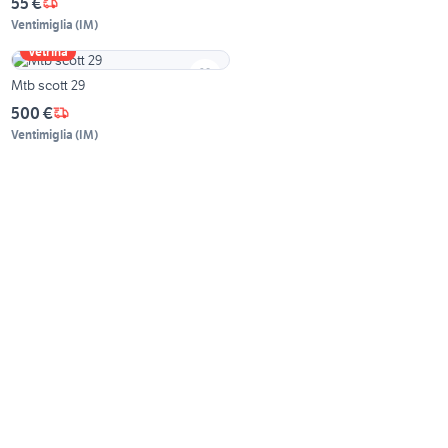
55 €
Ventimiglia
(
IM
)
Vetrina
Mtb scott 29
500 €
Ventimiglia
(
IM
)