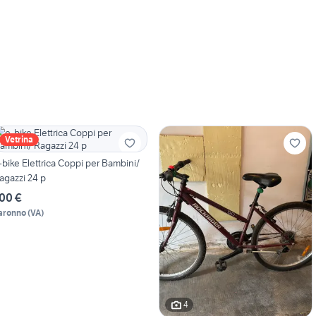
Vetrina
bike Elettrica Coppi per Bambini/
Ragazzi 24 p
00 €
aronno
(
VA
)
4