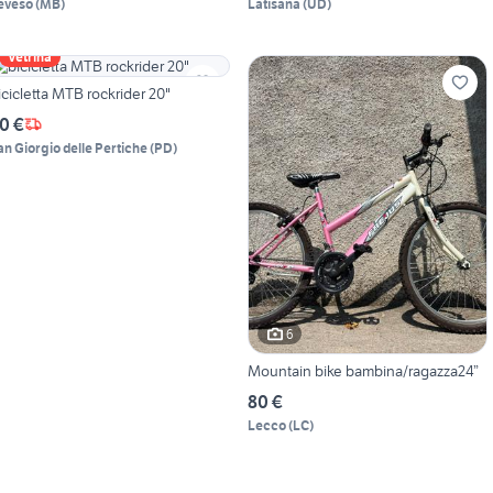
eveso
(
MB
)
Latisana
(
UD
)
Vetrina
icicletta MTB rockrider 20"
0 €
an Giorgio delle Pertiche
(
PD
)
6
Mountain bike bambina/ragazza24”
80 €
Lecco
(
LC
)