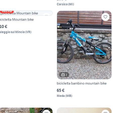
Corsico
(
MI
)
Vetrina
icicletta Mountain bike
10 €
aleggio sul Mincio
(
VR
)
3
bicicletta bambino mountain bike
65 €
Meda
(
MB
)