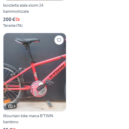
bicicletta atala storm 24
baimmortizzata
200 €
Taranto
(
TA
)
4
Mountain bike marca B'TWIN
bambino