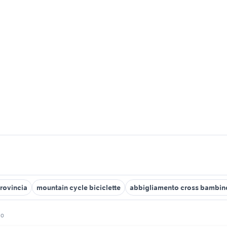
provincia
mountain cycle biciclette
abbigliamento cross bambin
no