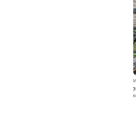
M
7
N