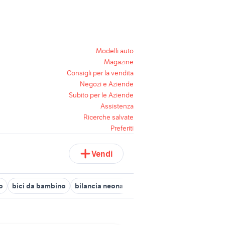
Modelli auto
Magazine
Consigli per la vendita
Negozi e Aziende
Subito per le Aziende
Assistenza
Ricerche salvate
Preferiti
Vendi
o
bici da bambino
bilancia neonati bambini
regalo bambini P