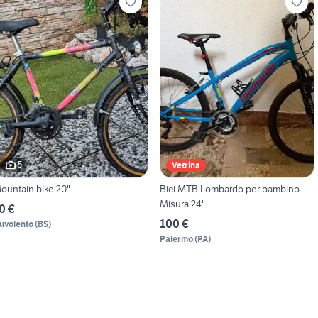
5
Vetrina
ountain bike 20"
Bici MTB Lombardo per bambino
Misura 24"
0 €
100 €
uvolento
(
BS
)
Palermo
(
PA
)