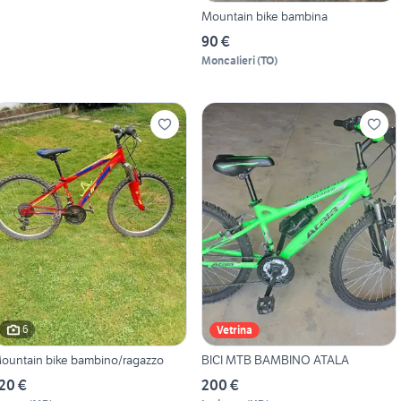
Mountain bike bambina
90 €
Moncalieri
(
TO
)
6
Vetrina
ountain bike bambino/ragazzo
BICI MTB BAMBINO ATALA
20 €
200 €