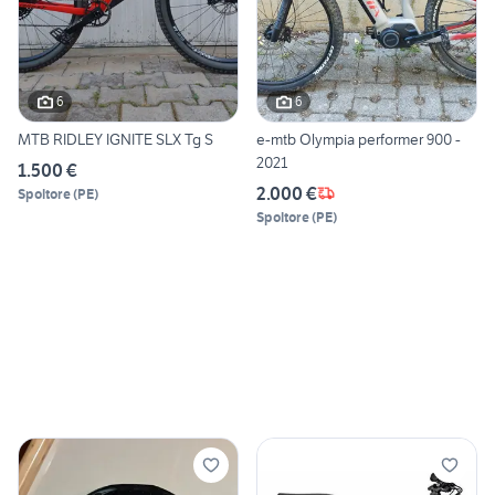
6
6
MTB RIDLEY IGNITE SLX Tg S
e-mtb Olympia performer 900 -
2021
1.500 €
2.000 €
Spoltore
(
PE
)
Spoltore
(
PE
)