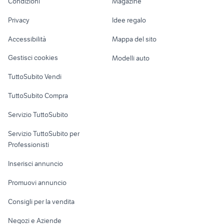
Condizioni
Magazine
Terreni e rustici
Attrezzature di
ingrosso biciclette
biciclette Quartu SantElena
Nautica
lavoro
sincer biciclette
biciclette Ghilarza
Privacy
Idee regalo
Garage e box
Caravan e Camper
Accessibilità
Mappa del sito
Loft, mansarde e
Veicoli commerciali
altro
Gestisci cookies
Modelli auto
Case vacanza
TuttoSubito Vendi
Uffici e Locali
TuttoSubito Compra
commerciali
Servizio TuttoSubito
elettronica
per la casa e la
sports e hobby
Servizio TuttoSubito per
persona
Informatica
Animali
Professionisti
Arredamento e
Console e
Accessori per
Casalinghi
Inserisci annuncio
Videogiochi
animali
Elettrodomestici
Promuovi annuncio
Audio/Video
Musica e Film
Giardino e Fai da te
Consigli per la vendita
Fotografia
Libri e Riviste
Abbigliamento e
Negozi e Aziende