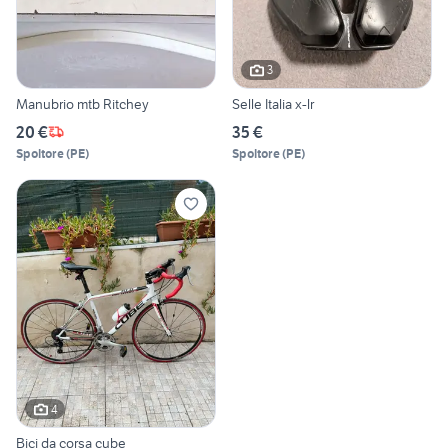
3
Manubrio mtb Ritchey
Selle Italia x-lr
20 €
35 €
Spoltore
(
PE
)
Spoltore
(
PE
)
4
Bici da corsa cube