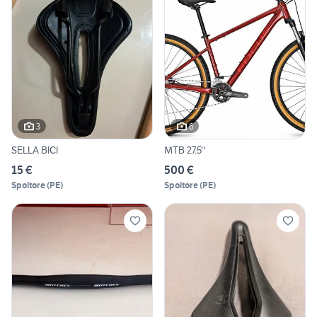
3
6
SELLA BICI
MTB 27.5''
15 €
500 €
Spoltore
(
PE
)
Spoltore
(
PE
)