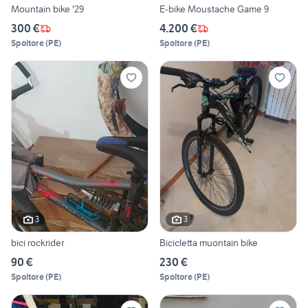
Mountain bike '29
E-bike Moustache Game 9
300 €
4.200 €
Spoltore
(
PE
)
Spoltore
(
PE
)
3
3
bici rockrider
Bicicletta muontain bike
90 €
230 €
Spoltore
(
PE
)
Spoltore
(
PE
)