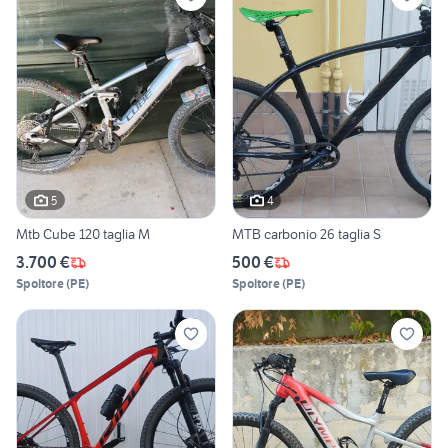
5
4
Mtb Cube 120 taglia M
MTB carbonio 26 taglia S
3.700 €
500 €
Spoltore
(
PE
)
Spoltore
(
PE
)