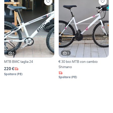
5
3
MTB BMC taglia 24
€ 30 bici MTB con cambio
Shimano
220 €
Spoltore
(
PE
)
Spoltore
(
PE
)