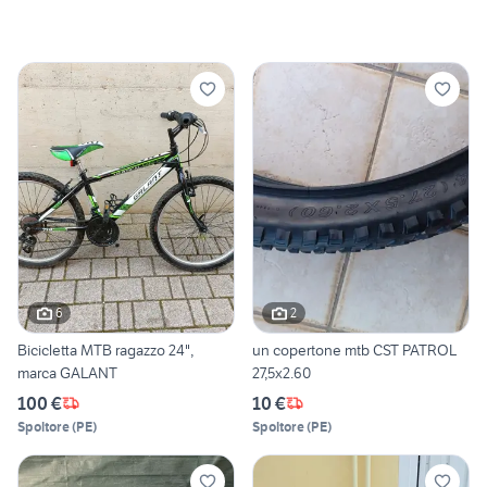
6
2
Bicicletta MTB ragazzo 24",
un copertone mtb CST PATROL
marca GALANT
27,5x2.60
100 €
10 €
Spoltore
(
PE
)
Spoltore
(
PE
)