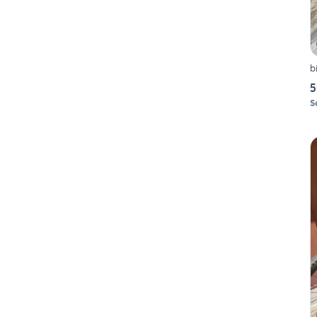
b
5
S