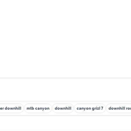
r downhill
mtb canyon
downhill
canyon grizl 7
downhill ro