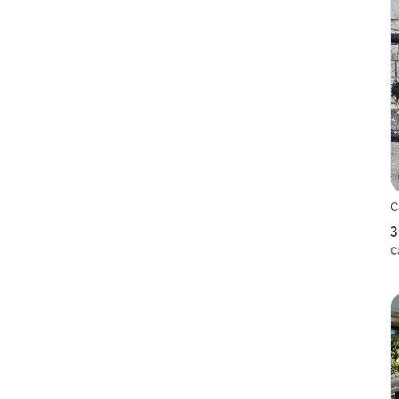
C
3
C