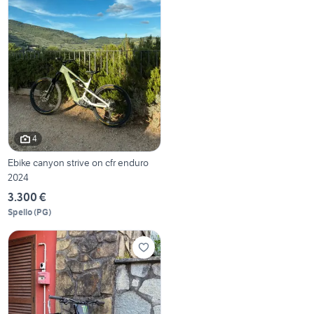
4
Ebike canyon strive on cfr enduro
2024
3.300 €
Spello
(
PG
)