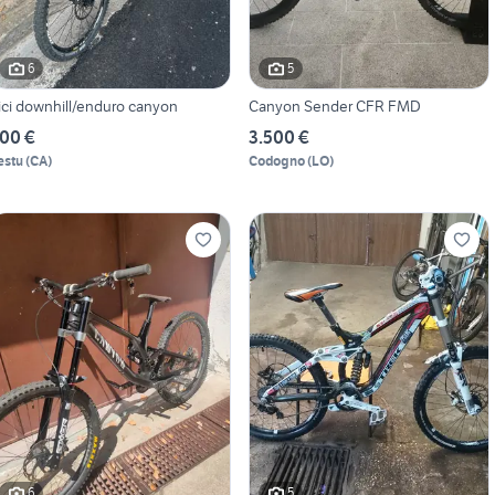
6
5
ici downhill/enduro canyon
Canyon Sender CFR FMD
00 €
3.500 €
estu
(
CA
)
Codogno
(
LO
)
6
5