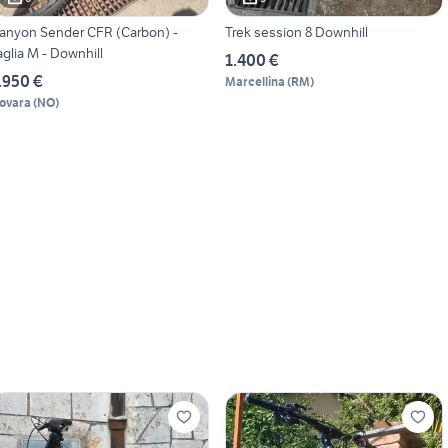
anyon Sender CFR (Carbon) -
Trek session 8 Downhill
aglia M - Downhill
1.400 €
.950 €
Marcellina
(
RM
)
ovara
(
NO
)