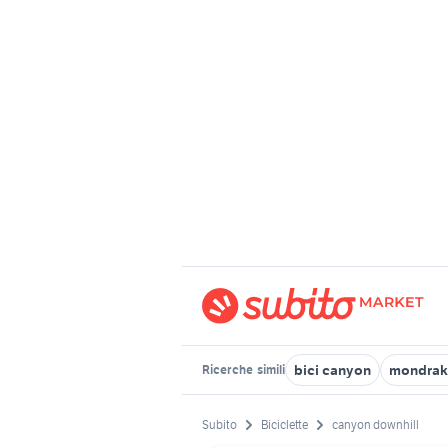
bici canyon
mondrake
Ricerche
simili
Subito
Biciclette
canyon downhill