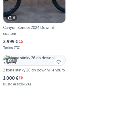
6
Canyon Sender 2024 Downhill
custom
3.999 €
Torino
(
TO
)
6
2 kona stinky 26 dh downhill enduro
1.000 €
Busto Arsizio
(
VA
)