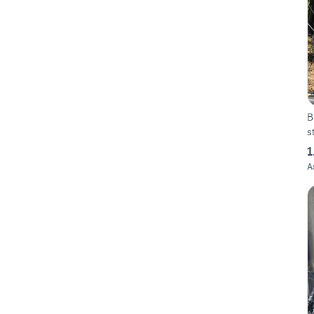
B
s
1
A