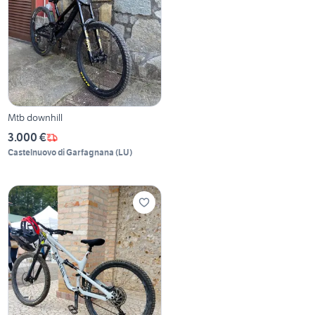
Mtb downhill
3.000 €
Castelnuovo di Garfagnana
(
LU
)