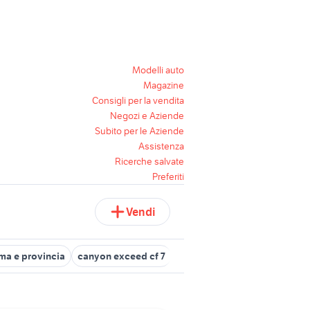
Modelli auto
Magazine
Consigli per la vendita
Negozi e Aziende
Subito per le Aziende
Assistenza
Ricerche salvate
Preferiti
Vendi
ma e provincia
canyon exceed cf 7
canyon lux cf 7
canyon spe