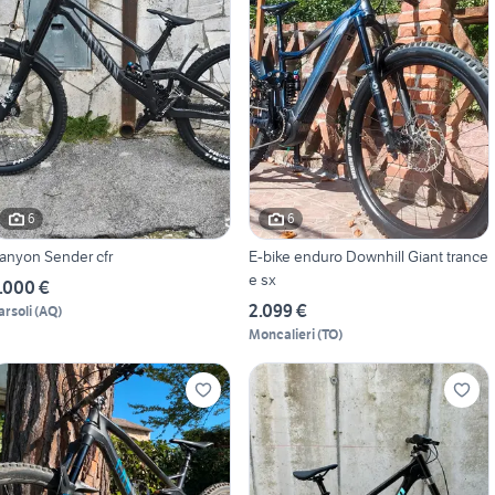
6
6
anyon Sender cfr
E-bike enduro Downhill Giant trance
e sx
.000 €
2.099 €
arsoli
(
AQ
)
Moncalieri
(
TO
)