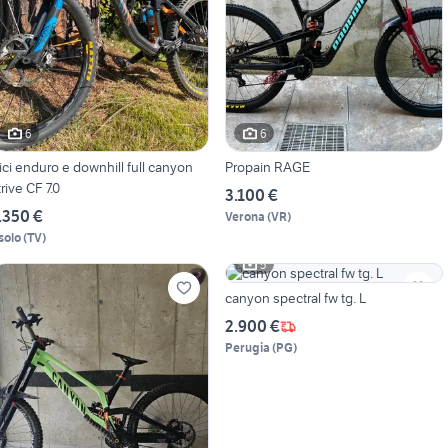
6
6
ici enduro e downhill full canyon
Propain RAGE
trive CF 7.0
3.100 €
.350 €
Verona
(
VR
)
solo
(
TV
)
5
canyon spectral fw tg. L
2.900 €
Perugia
(
PG
)