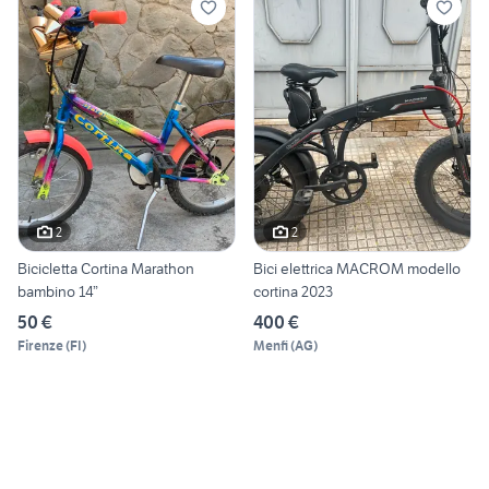
2
2
Bicicletta Cortina Marathon
Bici elettrica MACROM modello
bambino 14”
cortina 2023
50 €
400 €
Firenze
(
FI
)
Menfi
(
AG
)