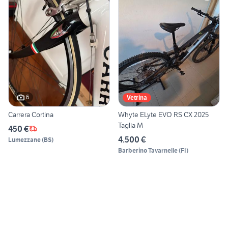
6
Vetrina
Carrera Cortina
Whyte ELyte EVO RS CX 2025
Taglia M
450 €
4.500 €
Lumezzane
(
BS
)
Barberino Tavarnelle
(
FI
)