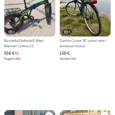
4
6
Bicicletta Elettrica(E-Bike)
Cortina Cruise 28” uomo nera –
Macrom Cortina 2.0
accessori inclusi
550 €
130 €
Pagani
(
SA
)
Varese
(
VA
)