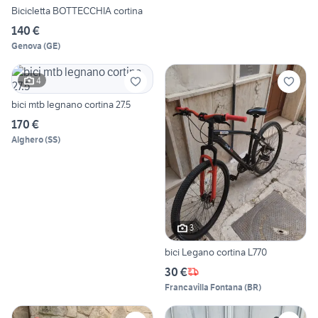
Bicicletta BOTTECCHIA cortina
140 €
Genova
(
GE
)
4
bici mtb legnano cortina 27.5
170 €
Alghero
(
SS
)
3
bici Legano cortina L770
30 €
Francavilla Fontana
(
BR
)