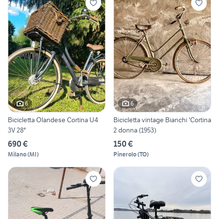
6
6
Bicicletta Olandese Cortina U4
Bicicletta vintage Bianchi 'Cortina
3V 28"
2 donna (1953)
690 €
150 €
Milano
(
MI
)
Pinerolo
(
TO
)