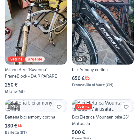
3
Vetrina
Urgente
Milano Bike "Ravenna" -
bici Armony cortina
FrameBlock - DA RIPARARE
650 €
250 €
Francavilla al Mare
(
CH
)
Milano
(
MI
)
5
Vetrina
Batteria bici armony cortina
Bici Elettrica Mountain bike 26"
Mai usata ..
180 €
500 €
Barletta
(
BT
)
Roma
(
RM
)