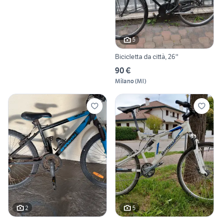
5
Bicicletta da città, 26''
90 €
Milano
(
MI
)
2
5