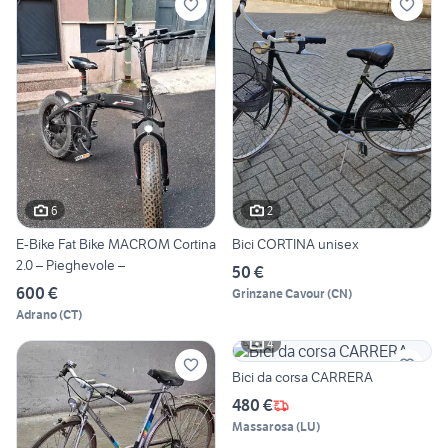
6
2
E-Bike Fat Bike MACROM Cortina
Bici CORTINA unisex
2.0 – Pieghevole –
50 €
600 €
Grinzane Cavour
(
CN
)
Adrano
(
CT
)
4
Bici da corsa CARRERA
480 €
Massarosa
(
LU
)