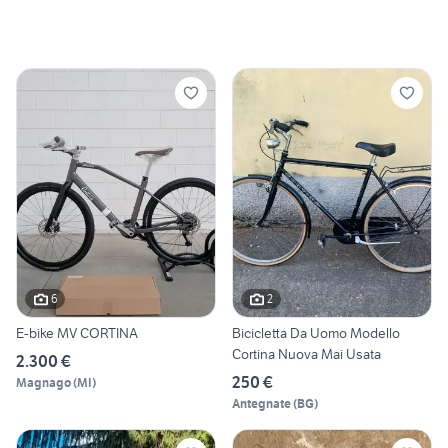
6
2
E-bike MV CORTINA
Bicicletta Da Uomo Modello
Cortina Nuova Mai Usata
2.300 €
250 €
Magnago
(
MI
)
Antegnate
(
BG
)