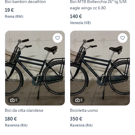
Bici bambini decathlon
Bici MTB Bottecchia 26" tg S/M
eagle wings cc 6.80
19 €
140 €
Roma
(
RM
)
Venezia
(
VE
)
6
6
Bici da citta olandese
Bicicletta uomo
180 €
350 €
Ravenna
(
RA
)
Ravenna
(
RA
)