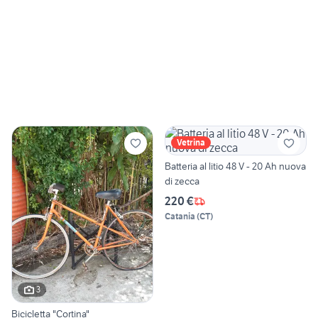
Vetrina
Batteria al litio 48 V - 20 Ah nuova
di zecca
220 €
Catania
(
CT
)
3
Bicicletta "Cortina"