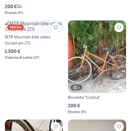
200 €
Firenze
(
FI
)
Vetrina
MTB Mountain bike orbea
Occam am 27.5
1.500 €
Cisterna di Latina
(
LT
)
3
Bicicletta "Cortina"
200 €
Firenze
(
FI
)