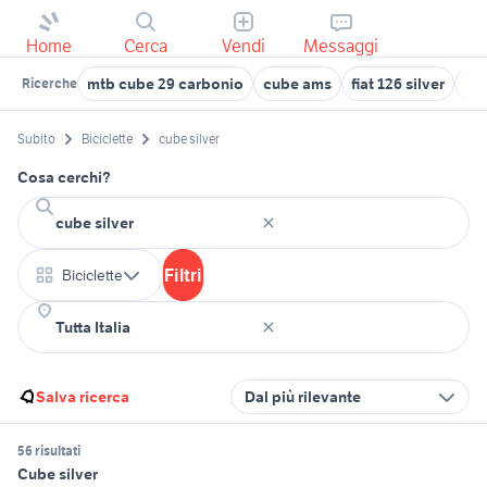
Home
Cerca
Vendi
Messaggi
mtb cube 29 carbonio
cube ams
fiat 126 silver
mon
Ricerche
Subito
Biciclette
cube silver
Cosa cerchi?
Filtri
Biciclette
Salva ricerca
Dal più rilevante
56 risultati
Cube silver