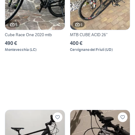
5
6
Cube Race One 2020 mtb
MTB CUBE ACID 26”
490 €
400 €
Montevecchia
(
LC
)
Cervignano del Friuli
(
UD
)