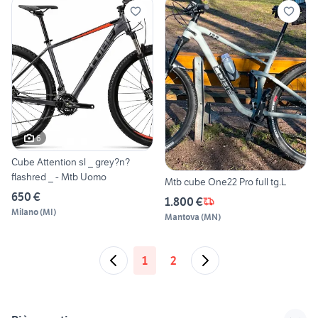
6
Cube Attention sl _ grey?n?
flashred _ - Mtb Uomo
Mtb cube One22 Pro full tg.L
650 €
1.800 €
Milano
(
MI
)
Mantova
(
MN
)
1
2