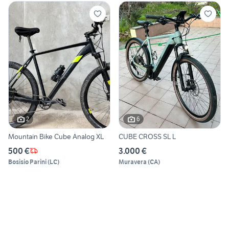
2
6
Mountain Bike Cube Analog XL
CUBE CROSS SL L
500 €
3.000 €
Bosisio Parini
(
LC
)
Muravera
(
CA
)