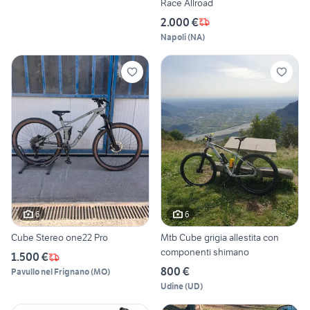
Race Allroad
2.000 €
Napoli
(
NA
)
6
6
Cube Stereo one22 Pro
Mtb Cube grigia allestita con
componenti shimano
1.500 €
800 €
Pavullo nel Frignano
(
MO
)
Udine
(
UD
)