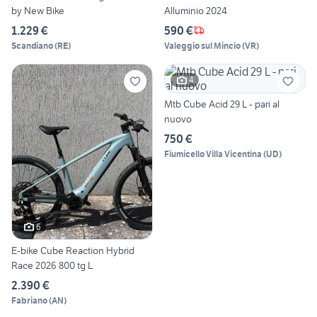
by New Bike
Alluminio 2024
1.229 €
590 €
Scandiano
(
RE
)
Valeggio sul Mincio
(
VR
)
4
Mtb Cube Acid 29 L - pari al
nuovo
750 €
Fiumicello Villa Vicentina
(
UD
)
6
E-bike Cube Reaction Hybrid
Race 2026 800 tg L
2.390 €
Fabriano
(
AN
)