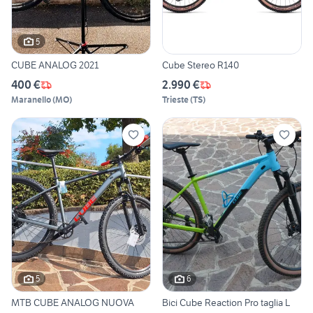
5
CUBE ANALOG 2021
Cube Stereo R140
400 €
2.990 €
Maranello
(
MO
)
Trieste
(
TS
)
5
6
MTB CUBE ANALOG NUOVA
Bici Cube Reaction Pro taglia L