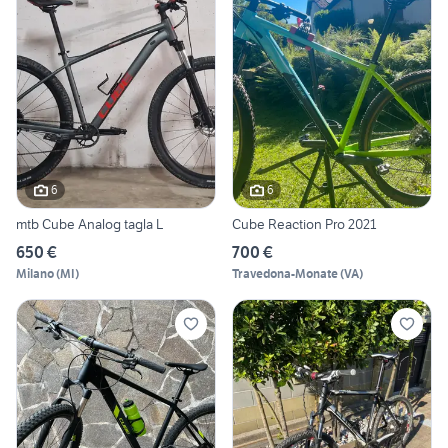
6
6
mtb Cube Analog tagla L
Cube Reaction Pro 2021
650 €
700 €
Milano
(
MI
)
Travedona-Monate
(
VA
)