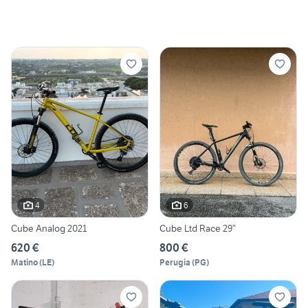
4
6
Cube Analog 2021
Cube Ltd Race 29”
620 €
800 €
Matino
(
LE
)
Perugia
(
PG
)