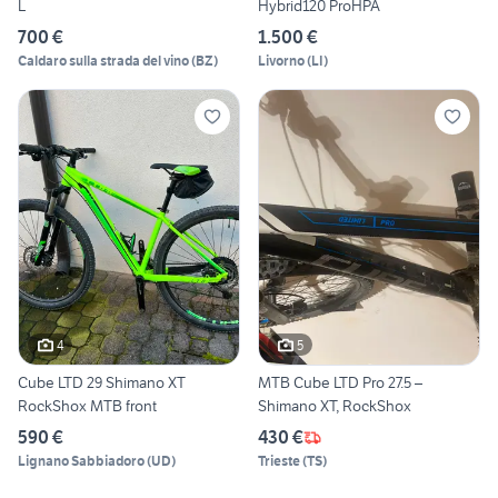
L
Hybrid120 ProHPA
700 €
1.500 €
Caldaro sulla strada del vino
(
BZ
)
Livorno
(
LI
)
4
5
Cube LTD 29 Shimano XT
MTB Cube LTD Pro 27.5 –
RockShox MTB front
Shimano XT, RockShox
590 €
430 €
Lignano Sabbiadoro
(
UD
)
Trieste
(
TS
)