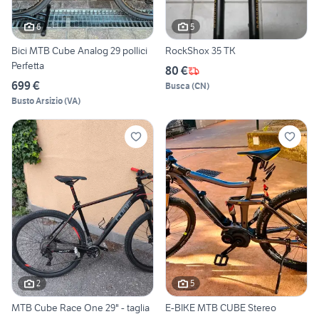
6
5
Bici MTB Cube Analog 29 pollici
RockShox 35 TK
Perfetta
80 €
699 €
Busca
(
CN
)
Busto Arsizio
(
VA
)
2
5
MTB Cube Race One 29" - taglia
E-BIKE MTB CUBE Stereo