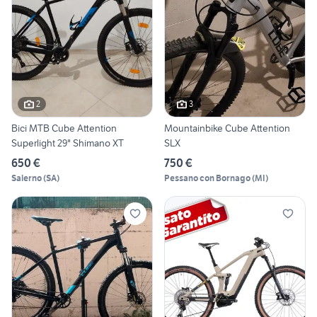
2
3
Bici MTB Cube Attention
Mountainbike Cube Attention
Superlight 29" Shimano XT
SLX
650 €
750 €
Salerno
(
SA
)
Pessano con Bornago
(
MI
)