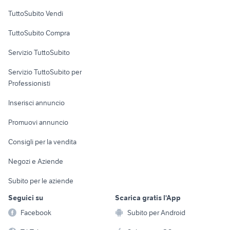
Case vacanza
TuttoSubito Vendi
Uffici e Locali
TuttoSubito Compra
commerciali
Servizio TuttoSubito
elettronica
per la casa e la
sports e hobby
Servizio TuttoSubito per
persona
Informatica
Animali
Professionisti
Arredamento e
Console e
Accessori per
Casalinghi
Inserisci annuncio
Videogiochi
animali
Elettrodomestici
Promuovi annuncio
Audio/Video
Musica e Film
Giardino e Fai da te
Consigli per la vendita
Fotografia
Libri e Riviste
Abbigliamento e
Negozi e Aziende
Telefonia
Strumenti Musicali
Accessori
Subito per le aziende
Sports
Tutto per i bambini
Seguici su
Scarica gratis l'App
Biciclette
Facebook
Subito per Android
Collezionismo