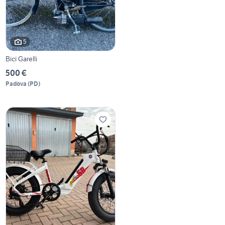
5
Bici Garelli
500 €
Padova
(
PD
)