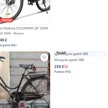
Vetrina
ici Elettrica COLORWAY 28" 250W
6V 15Ah - Nuovo
49 €
ergamo
(
BG
)
4
Mosquito garelli 38B
250 €
Padova
(
PD
)