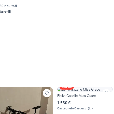
89 risultati
arelli
Vetrina
Ebike Gazelle Miss Grace
1.550 €
Castagneto Carducci
(
LI
)