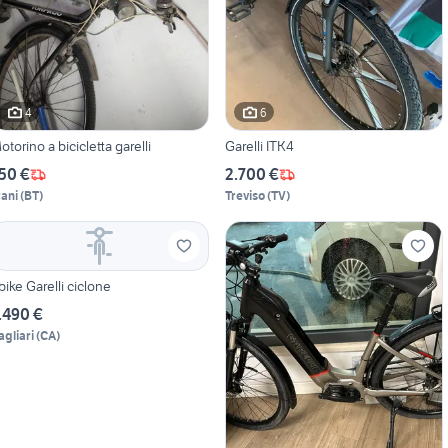
4
6
otorino a bicicletta garelli
Garelli ITK4
50 €
2.700 €
rani
(
BT
)
Treviso
(
TV
)
bike Garelli ciclone
.490 €
agliari
(
CA
)