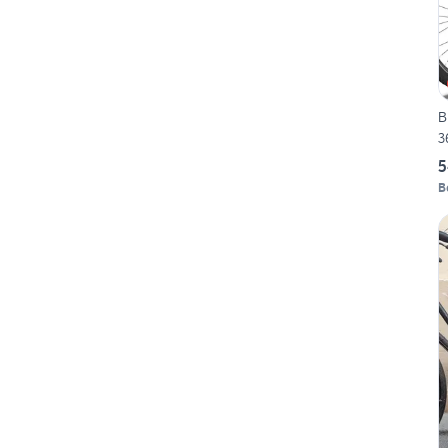
B
3
5
B