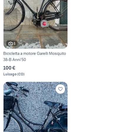
6
Bicicletta a motore Garelli Mosquito
38-B Anni’50
100 €
Luisago
(
CO
)