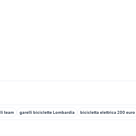
lli team
garelli biciclette Lombardia
bicicletta elettrica 200 euro