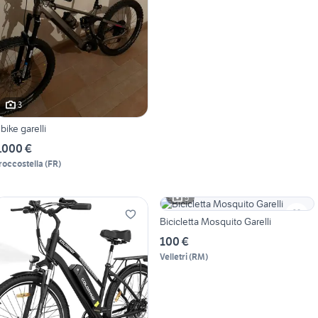
3
 bike garelli
.000 €
roccostella
(
FR
)
5
Bicicletta Mosquito Garelli
100 €
Velletri
(
RM
)