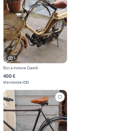
4
Bici a motore Garelli
400 €
Marcianise
(
CE
)