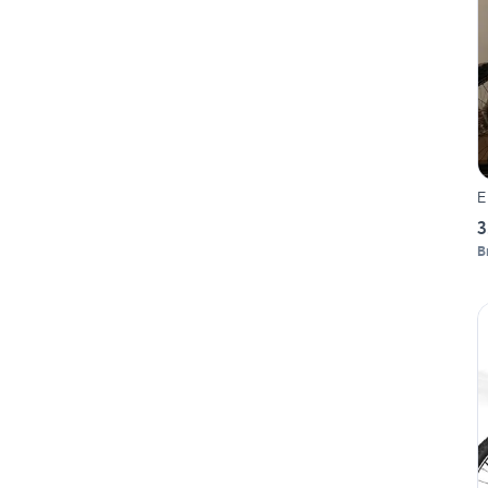
E
3
B