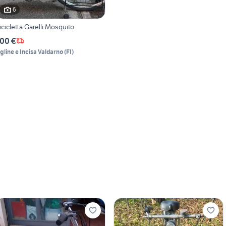
6
icicletta Garelli Mosquito
00 €
igline e Incisa Valdarno
(
FI
)