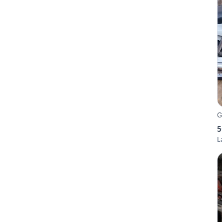
G
5
L