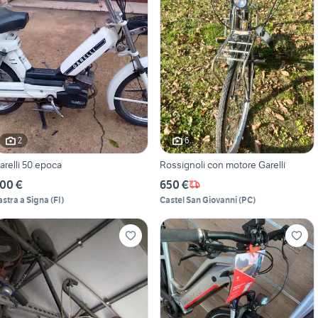
2
6
arelli 50 epoca
Rossignoli con motore Garelli
00 €
650 €
astra a Signa
(
FI
)
Castel San Giovanni
(
PC
)