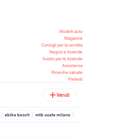
Modelli auto
Magazine
Consigli per la vendita
Negozi e Aziende
Subito per le Aziende
Assistenza
Ricerche salvate
Preferiti
Vendi
ebike bosch
mtb usate milano
bici corsa pinarello
biciclet