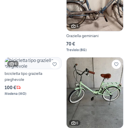
4
Graziella geminiani
70 €
Treviolo
(
BG
)
4
bicicletta tipo graziella
pieghevole
100 €
Modena
(
MO
)
6