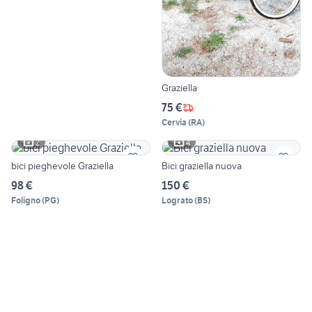
Graziella
75 €
Cervia
(
RA
)
2
4
bici pieghevole Graziella
Bici graziella nuova
98 €
150 €
Foligno
(
PG
)
Lograto
(
BS
)