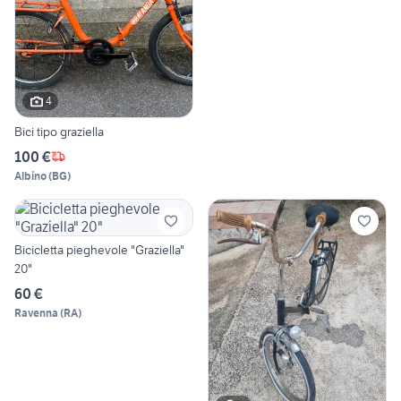
4
Bici tipo graziella
100 €
Albino
(
BG
)
Bicicletta pieghevole "Graziella"
20"
60 €
Ravenna
(
RA
)