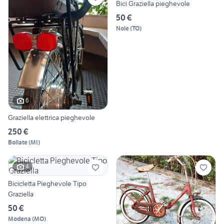
Bici Graziella pieghevole
50 €
Nole
(
TO
)
6
Graziella elettrica pieghevole
250 €
Bollate
(
MI
)
4
Bicicletta Pieghevole Tipo
Graziella
50 €
Modena
(
MO
)