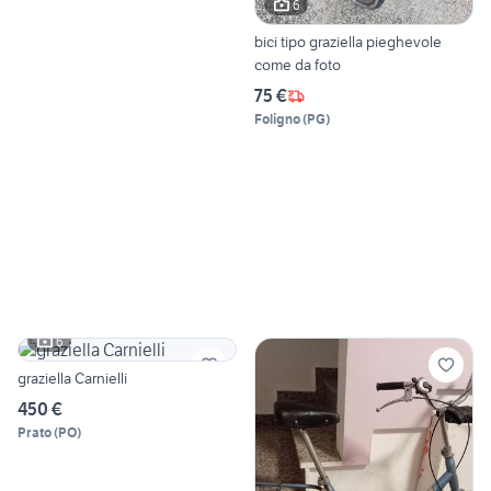
6
bici tipo graziella pieghevole
come da foto
75 €
Foligno
(
PG
)
6
graziella Carnielli
450 €
Prato
(
PO
)