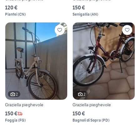
120 €
150 €
Pianfei
(
CN
)
Senigallia
(
AN
)
2
2
Graziella pieghevole
Graziella pieghevole
150 €
150 €
Foggia
(
FG
)
Bagnoli di Sopra
(
PD
)