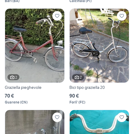
Bari
(
BA
)
Calcinaia
(
PI
)
2
2
Graziella pieghevole
Bici tipo graziella 20
70 €
90 €
Guarene
(
CN
)
Forli'
(
FC
)