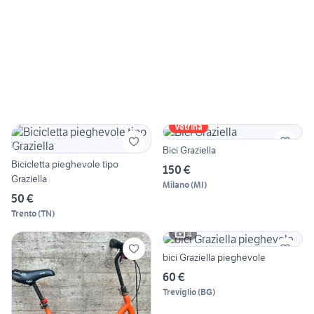
Vetrina
Bici Graziella
Bicicletta pieghevole tipo
150 €
Graziella
Milano
(
MI
)
50 €
Trento
(
TN
)
4
bici Graziella pieghevole
60 €
Treviglio
(
BG
)