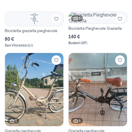
5
Bicicletta Pieghevole Graziella
Bicicletta graziella pieghevole
140 €
80 €
Budoni
(
OT
)
San Vincenzo
(
LI
)
5
6
Graziella pieghevole
Graziella pieghevole