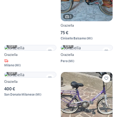
3
Graziella
75 €
Cinisello Balsamo
(
MI
)
6
6
Graziella
Graziella
Pero
(
MI
)
Milano
(
MI
)
6
Graziella
400 €
San Donato Milanese
(
MI
)