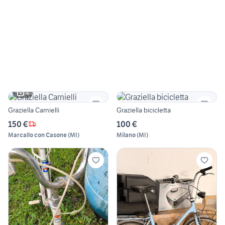
4
Graziella Carnielli
Graziella bicicletta
150 €
100 €
Marcallo con Casone
(
MI
)
Milano
(
MI
)