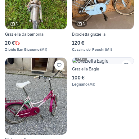
3
3
Graziella da bambina
Bibicletta graziella
20 €
120 €
Zibido San Giacomo
(
MI
)
Cassina de' Pecchi
(
MI
)
2
Graziella Eagle
100 €
Legnano
(
MI
)