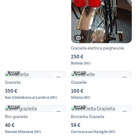
6
Graziella elettrica pieghevole
250 €
Bollate
(
MI
)
6
6
Graziella
Grazielle
350 €
100 €
San Colombano al Lambro
(
MI
)
Milano
(
MI
)
6
4
Bici graziella
Bicicletta Graziella
40 €
59 €
Novate Milanese
(
MI
)
Cernusco sul Naviglio
(
MI
)