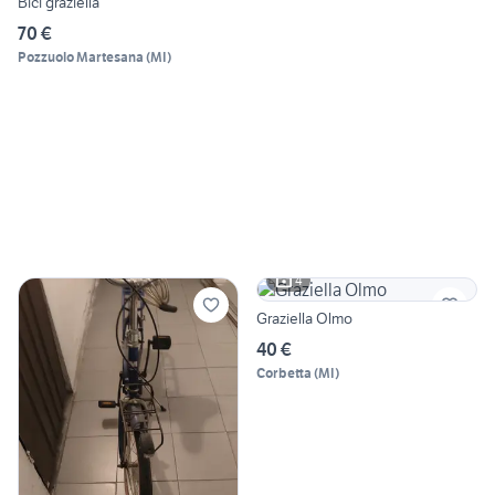
Bici graziella
70 €
Pozzuolo Martesana
(
MI
)
4
Graziella Olmo
40 €
Corbetta
(
MI
)