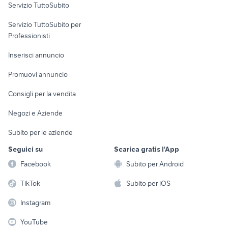
Servizio TuttoSubito
elettronica
per la casa e la
sports e hobby
Servizio TuttoSubito per
persona
Informatica
Animali
Professionisti
Arredamento e
Console e
Accessori per
Casalinghi
Inserisci annuncio
Videogiochi
animali
Elettrodomestici
Promuovi annuncio
Audio/Video
Musica e Film
Giardino e Fai da te
Consigli per la vendita
Fotografia
Libri e Riviste
Abbigliamento e
Negozi e Aziende
Telefonia
Strumenti Musicali
Accessori
Subito per le aziende
Sports
Tutto per i bambini
Seguici su
Scarica gratis l'App
Biciclette
Facebook
Subito per Android
Collezionismo
TikTok
Subito per iOS
Instagram
YouTube