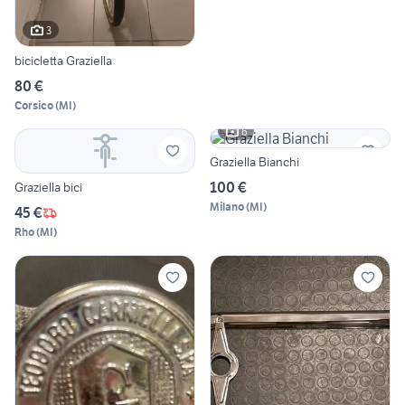
3
bicicletta Graziella
80 €
Corsico
(
MI
)
6
Graziella Bianchi
100 €
Graziella bici
Milano
(
MI
)
45 €
Rho
(
MI
)