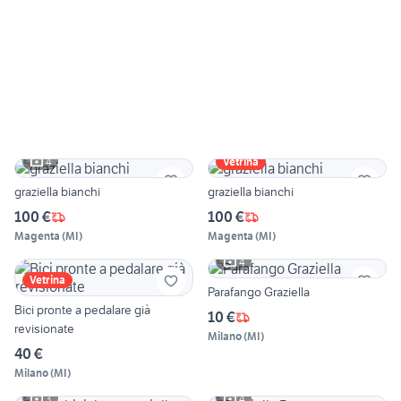
4
Vetrina
graziella bianchi
graziella bianchi
100 €
100 €
Magenta
(
MI
)
Magenta
(
MI
)
4
Vetrina
Parafango Graziella
Bici pronte a pedalare già
10 €
revisionate
Milano
(
MI
)
40 €
Milano
(
MI
)
3
4