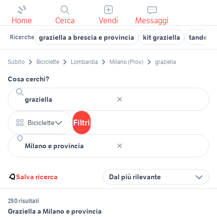
Home
Cerca
Vendi
Messaggi
graziella a brescia e provincia
kit graziella
tandem g
Ricerche
Subito
Biciclette
Lombardia
Milano (Prov)
graziella
Cosa cerchi?
Filtri
Biciclette
Salva ricerca
Dal più rilevante
250 risultati
Graziella a Milano e provincia