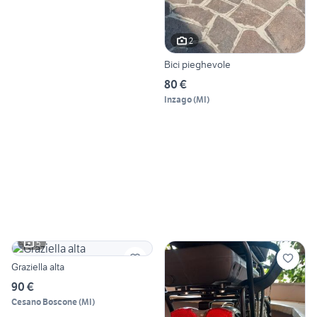
2
Bici pieghevole
80 €
Inzago
(
MI
)
5
Graziella alta
90 €
Cesano Boscone
(
MI
)