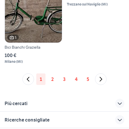
Trezzano sul Naviglio
(
MI
)
5
Bici Bianchi Graziella
100 €
Milano
(
MI
)
1
2
3
4
5
Più cercati
Correlati
Richerche simili
Suggerimenti
Ricerche consigliate
graziella custom
shimano 105
monviso