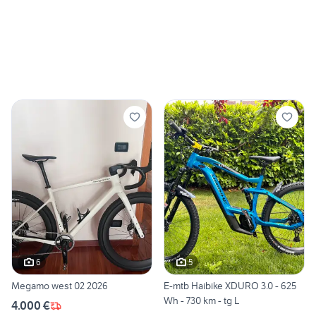
6
5
Megamo west 02 2026
E-mtb Haibike XDURO 3.0 - 625
Wh - 730 km - tg L
4.000 €