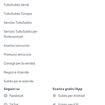
Case vacanza
TuttoSubito Vendi
Uffici e Locali
TuttoSubito Compra
commerciali
Servizio TuttoSubito
elettronica
per la casa e la
sports e hobby
Servizio TuttoSubito per
persona
Informatica
Animali
Professionisti
Arredamento e
Console e
Accessori per
Casalinghi
Inserisci annuncio
Videogiochi
animali
Elettrodomestici
Promuovi annuncio
Audio/Video
Musica e Film
Giardino e Fai da te
Consigli per la vendita
Fotografia
Libri e Riviste
Abbigliamento e
Negozi e Aziende
Telefonia
Strumenti Musicali
Accessori
Subito per le aziende
Sports
Tutto per i bambini
Seguici su
Scarica gratis l'App
Biciclette
Facebook
Subito per Android
Collezionismo
TikTok
Subito per iOS