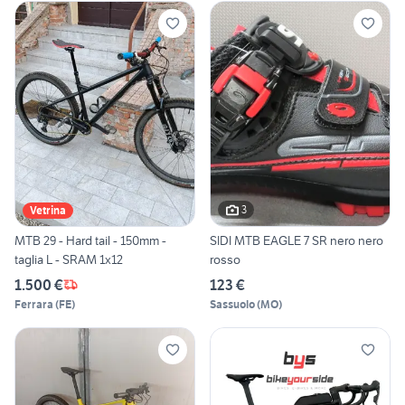
3
Vetrina
MTB 29 - Hard tail - 150mm -
SIDI MTB EAGLE 7 SR nero nero
taglia L - SRAM 1x12
rosso
1.500 €
123 €
Ferrara
(
FE
)
Sassuolo
(
MO
)