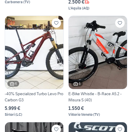
2.500 €
Carbonera
(
TV
)
L'Aquila
(
AQ
)
6
6
-40% Specialized Turbo Levo Pro
E-Bike Whistle - B-Race A5.2 -
Carbon G3
Misura S (40)
5.999 €
1.550 €
Sirtori
(
LC
)
Vittorio Veneto
(
TV
)