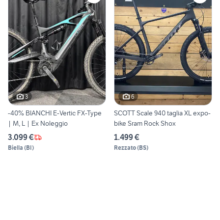
3
6
-40% BIANCHI E-Vertic FX-Type
SCOTT Scale 940 taglia XL expo-
| M, L | Ex Noleggio
bike Sram Rock Shox
3.099 €
1.499 €
Biella
(
BI
)
Rezzato
(
BS
)