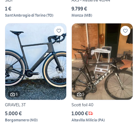
SIDI
AXS - Reserve 40/44
1 €
9.799 €
Sant'Ambrogio di Torino
(
TO
)
Monza
(
MB
)
6
5
GRAVEL 3T
Scott foil 40
5.000 €
1.000 €
Borgomanero
(
NO
)
Altavilla Milicia
(
PA
)