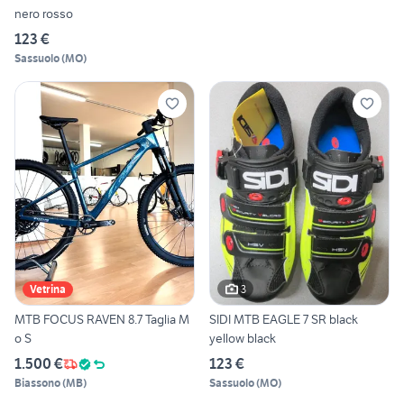
nero rosso
123 €
Sassuolo
(
MO
)
3
Vetrina
MTB FOCUS RAVEN 8.7 Taglia M
SIDI MTB EAGLE 7 SR black
o S
yellow black
1.500 €
123 €
Biassono
(
MB
)
Sassuolo
(
MO
)