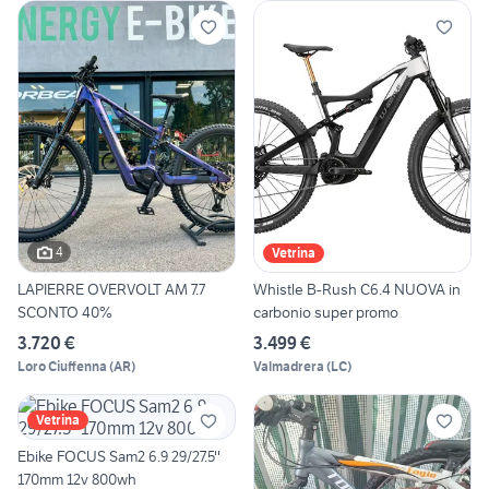
4
Vetrina
LAPIERRE OVERVOLT AM 7.7
Whistle B-Rush C6.4 NUOVA in
SCONTO 40%
carbonio super promo
3.720 €
3.499 €
Loro Ciuffenna
(
AR
)
Valmadrera
(
LC
)
Vetrina
Ebike FOCUS Sam2 6.9 29/27.5''
170mm 12v 800wh