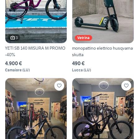
3
Vetrina
YETI SB 140 MISURA M PROMO
monopattino elettrico husqvarna
-40%
skutta
4.900 €
490 €
Camaiore
(
LU
)
Lucca
(
LU
)