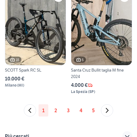
18
6
SCOTT Spark RC SL
Santa Cruz Bullit taglia M fine
2024
10.000 €
4.000 €
Milano
(
MI
)
La Spezia
(
SP
)
1
2
3
4
5
Più cercati