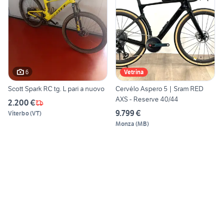
6
Vetrina
Scott Spark RC tg. L pari a nuovo
Cervélo Aspero 5 | Sram RED
AXS - Reserve 40/44
2.200 €
9.799 €
Viterbo
(
VT
)
Monza
(
MB
)