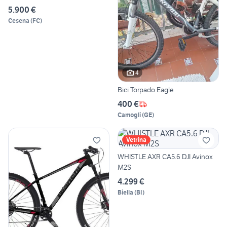
5.900 €
Cesena
(
FC
)
4
Bici Torpado Eagle
400 €
Camogli
(
GE
)
Vetrina
WHISTLE AXR CA5.6 DJI Avinox
M2S
4.299 €
Biella
(
BI
)