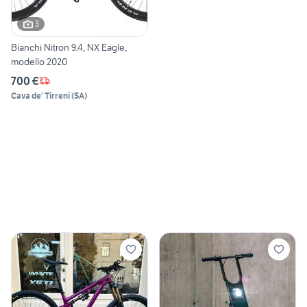
3
Bianchi Nitron 9.4, NX Eagle,
modello 2020
700 €
Cava de' Tirreni
(
SA
)