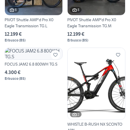
6
8
PIVOT Shuttle AMP'd Pro X0
PIVOT Shuttle AMP'd Pro X0
Eagle Transmission TG.L
Eagle Transmission TG.M
12.199 €
12.199 €
Erbusco
(
BS
)
Erbusco
(
BS
)
FOCUS JAM2 6.8 800WH TG.S
4.300 €
Erbusco
(
BS
)
2
WHISTLE B-RUSH NX SCONTO