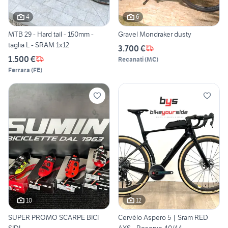
4
6
MTB 29 - Hard tail - 150mm -
Gravel Mondraker dusty
taglia L - SRAM 1x12
3.700 €
1.500 €
Recanati
(
MC
)
Ferrara
(
FE
)
10
12
SUPER PROMO SCARPE BICI
Cervélo Aspero 5 | Sram RED