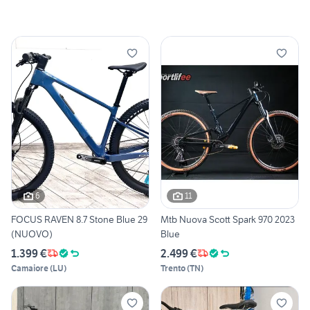
6
11
FOCUS RAVEN 8.7 Stone Blue 29
Mtb Nuova Scott Spark 970 2023
(NUOVO)
Blue
1.399 €
2.499 €
Camaiore
(
LU
)
Trento
(
TN
)