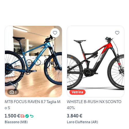
3
Vetrina
MTB FOCUS RAVEN 8.7 Taglia M
WHISTLE B-RUSH NX SCONTO
o S
40%
1.500 €
3.840 €
Biassono
(
MB
)
Loro Ciuffenna
(
AR
)