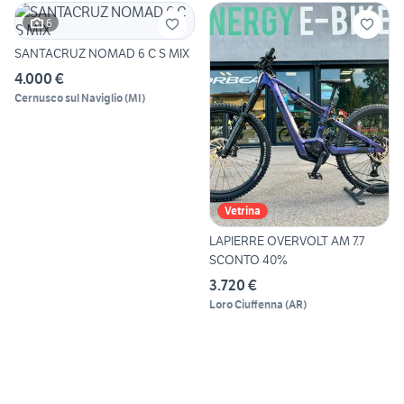
6
SANTACRUZ NOMAD 6 C S MIX
4.000 €
Cernusco sul Naviglio
(
MI
)
Vetrina
LAPIERRE OVERVOLT AM 7.7
SCONTO 40%
3.720 €
Loro Ciuffenna
(
AR
)