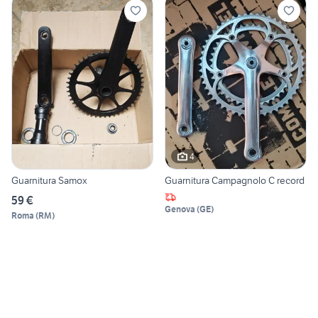
4
Guarnitura Samox
Guarnitura Campagnolo C record
59 €
Genova
(
GE
)
Roma
(
RM
)