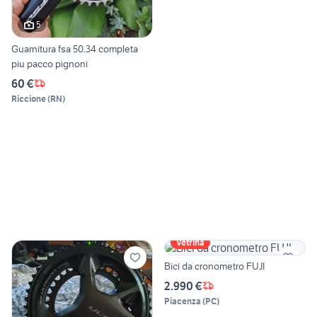
5
Guarnitura fsa 50.34 completa
piu pacco pignoni
60 €
Riccione
(
RN
)
Vetrina
Bici da cronometro FUJI
2.990 €
Piacenza
(
PC
)