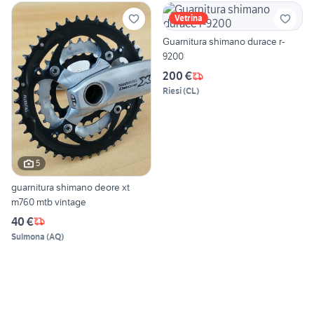
Vetrina
Guarnitura shimano durace r-
9200
200 €
Riesi
(
CL
)
5
guarnitura shimano deore xt
m760 mtb vintage
40 €
Sulmona
(
AQ
)