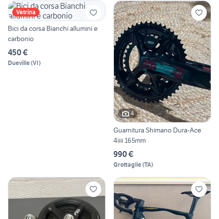
Vetrina
Bici da corsa Bianchi allumini e
carbonio
450 €
Dueville
(
VI
)
4
Guarnitura Shimano Dura-Ace
4iiii 165mm
990 €
Grottaglie
(
TA
)