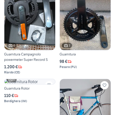
4
3
Guarnitura Campagnolo
Guarnitura
powermeter Super Record S
98 €
1.200 €
Pesaro
(
PU
)
Riardo
(
CE
)
5
Guarnitura Rotor
110 €
Bordighera
(
IM
)