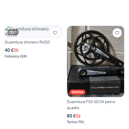
5
Guarnitura shimano Rs510
40 €
Follonica
(
GR
)
Vetrina
Guarnitura FSA 50/34 perno
quadro
80 €
Torino
(
TO
)