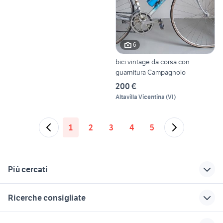
6
bici vintage da corsa con
guarnitura Campagnolo
200 €
Altavilla Vicentina
(
VI
)
1
2
3
4
5
Più cercati
Correlati
Richerche simili
Suggerimenti
Ricerche consigliate
shimano dura ace
biciclette LAquila
bottecchia 109
7900 guarnitura 50
provincia
mountain bike montevarchi
bici lombardo 20
pinarello biciclette