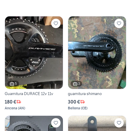
5
3
Guarnitura DURACE 12v 11v
guarnitura shimano
180 €
300 €
Ancona
(
AN
)
Bellona
(
CE
)