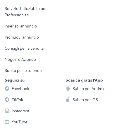
elettronica
per la casa e la
sports e hobby
Servizio TuttoSubito per
persona
Informatica
Animali
Professionisti
Arredamento e
Console e
Accessori per
Casalinghi
Inserisci annuncio
Videogiochi
animali
Elettrodomestici
Promuovi annuncio
Audio/Video
Musica e Film
Giardino e Fai da te
Consigli per la vendita
Fotografia
Libri e Riviste
Abbigliamento e
Negozi e Aziende
Telefonia
Strumenti Musicali
Accessori
Subito per le aziende
Sports
Tutto per i bambini
Seguici su
Scarica gratis l'App
Biciclette
Facebook
Subito per Android
Collezionismo
TikTok
Subito per iOS
Instagram
YouTube