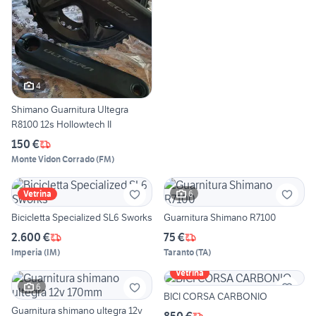
4
Shimano Guarnitura Ultegra
R8100 12s Hollowtech II
150 €
Monte Vidon Corrado
(
FM
)
6
Vetrina
Bicicletta Specialized SL6 Sworks
Guarnitura Shimano R7100
2.600 €
75 €
Imperia
(
IM
)
Taranto
(
TA
)
Vetrina
6
BICI CORSA CARBONIO
Guarnitura shimano ultegra 12v