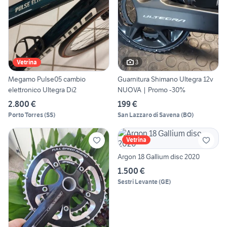
3
Vetrina
Megamo Pulse05 cambio
Guarnitura Shimano Ultegra 12v
elettronico Ultegra Di2
NUOVA | Promo -30%
2.800 €
199 €
Porto Torres
(
SS
)
San Lazzaro di Savena
(
BO
)
Vetrina
Argon 18 Gallium disc 2020
1.500 €
Sestri Levante
(
GE
)