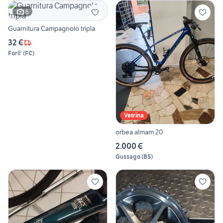
6
Guarnitura Campagnolo tripla
32 €
Forli'
(
FC
)
Vetrina
orbea almam 20
2.000 €
Gussago
(
BS
)