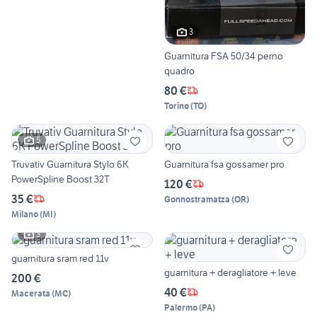
3
Guarnitura FSA 50/34 perno
quadro
80 €
Torino
(
TO
)
5
Truvativ Guarnitura Stylo 6K
Guarnitura fsa gossamer pro
PowerSpline Boost 32T
120 €
35 €
Gonnostramatza
(
OR
)
Milano
(
MI
)
3
guarnitura sram red 11v
guarnitura + deragliatore + leve
200 €
40 €
Macerata
(
MC
)
Palermo
(
PA
)