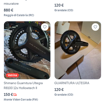
misuratore
120 €
880 €
Grandate
(
CO
)
Reggio di Calabria
(
RC
)
Vetrina
Shimano Guarnitura Ultegra
GUARNITURA ULTEGRA
R8100 12s Hollowtech II
120 €
150 €
Grandate
(
CO
)
Monte Vidon Corrado
(
FM
)