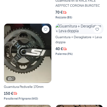
Guarnitura MTB RACE FACE
AEFFECT CORONA BURGTEC
70 €
Rezzato
(
BS
)
Guarnitura + Deragliatore + Leva
doppia
40 €
Palermo
(
PA
)
2
Guarnitura Pedivelle 170mm
150 €
Pavullo nel Frignano
(
MO
)