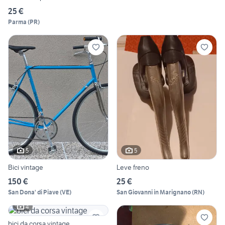
25 €
Parma
(
PR
)
5
5
Bici vintage
Leve freno
150 €
25 €
San Dona' di Piave
(
VE
)
San Giovanni in Marignano
(
RN
)
4
bici da corsa vintage