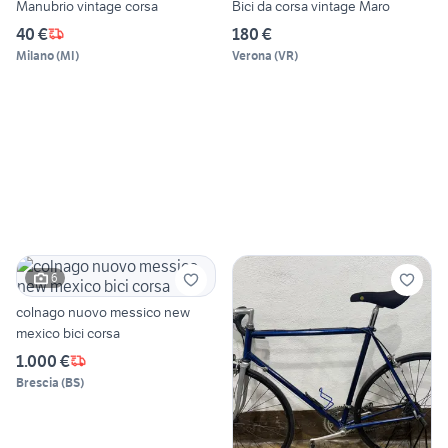
Manubrio vintage corsa
Bici da corsa vintage Maro
40 €
180 €
Milano
(
MI
)
Verona
(
VR
)
6
colnago nuovo messico new
mexico bici corsa
1.000 €
Brescia
(
BS
)