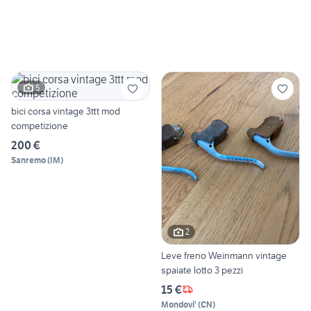
5
bici corsa vintage 3ttt mod
competizione
200 €
Sanremo
(
IM
)
2
Leve freno Weinmann vintage
spaiate lotto 3 pezzi
15 €
Mondovi'
(
CN
)