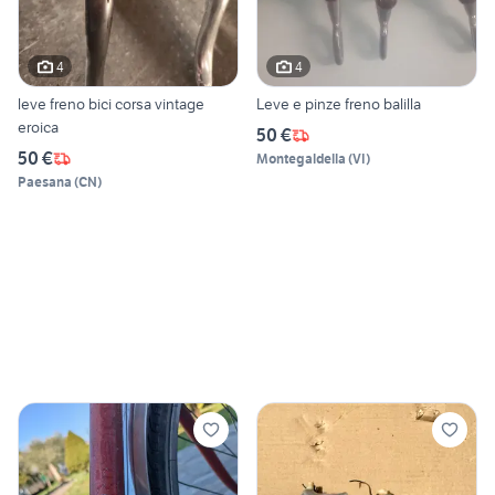
4
4
leve freno bici corsa vintage
Leve e pinze freno balilla
eroica
50 €
50 €
Montegaldella
(
VI
)
Paesana
(
CN
)