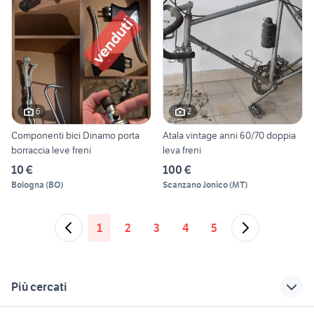
6
2
Componenti bici Dinamo porta
Atala vintage anni 60/70 doppia
borraccia leve freni
leva freni
10 €
100 €
Bologna
(
BO
)
Scanzano Jonico
(
MT
)
1
2
3
4
5
Più cercati