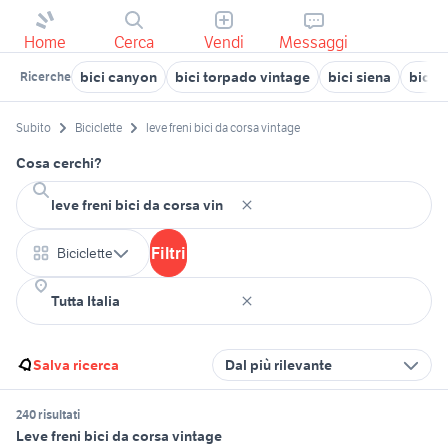
Home
Cerca
Vendi
Messaggi
bici canyon
bici torpado vintage
bici siena
bici c
Ricerche
Subito
Biciclette
leve freni bici da corsa vintage
Cosa cerchi?
Filtri
Biciclette
Salva ricerca
Dal più rilevante
240 risultati
Leve freni bici da corsa vintage