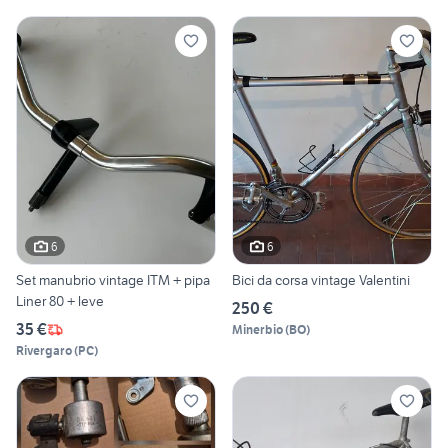
6
6
Set manubrio vintage ITM + pipa
Bici da corsa vintage Valentini
Liner 80 + leve
250 €
35 €
Minerbio
(
BO
)
Rivergaro
(
PC
)