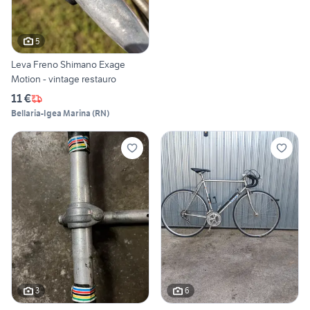
5
Leva Freno Shimano Exage
Motion - vintage restauro
11 €
Bellaria-Igea Marina
(
RN
)
3
6