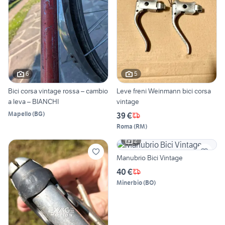
6
5
Bici corsa vintage rossa – cambio
Leve freni Weinmann bici corsa
a leva – BIANCHI
vintage
Mapello
(
BG
)
39 €
Roma
(
RM
)
2
Manubrio Bici Vintage
40 €
Minerbio
(
BO
)