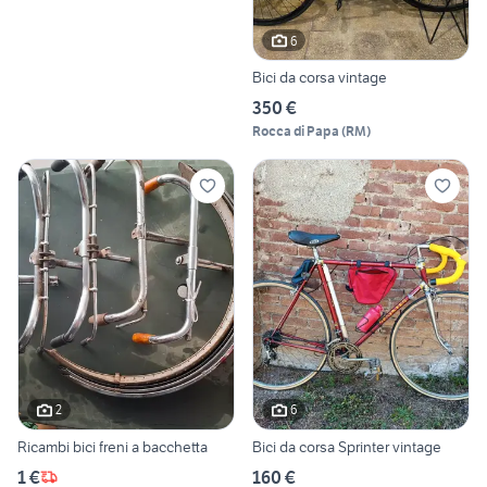
6
Bici da corsa vintage
350 €
Rocca di Papa
(
RM
)
2
6
Ricambi bici freni a bacchetta
Bici da corsa Sprinter vintage
1 €
160 €