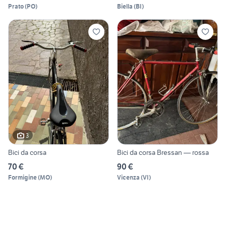
Prato
(
PO
)
Biella
(
BI
)
3
Bici da corsa
Bici da corsa Bressan — rossa
70 €
90 €
Formigine
(
MO
)
Vicenza
(
VI
)