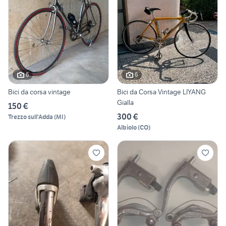
6
6
Bici da corsa vintage
Bici da Corsa Vintage LIYANG
Gialla
150 €
300 €
Trezzo sull'Adda
(
MI
)
Albiolo
(
CO
)