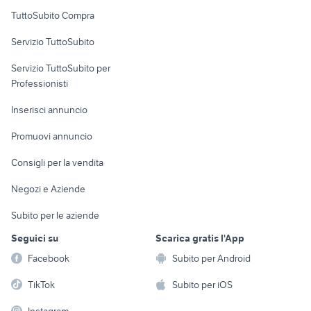
Uffici e Locali
TuttoSubito Compra
commerciali
Servizio TuttoSubito
elettronica
per la casa e la
sports e hobby
Servizio TuttoSubito per
persona
Informatica
Animali
Professionisti
Arredamento e
Console e
Accessori per
Casalinghi
Inserisci annuncio
Videogiochi
animali
Elettrodomestici
Promuovi annuncio
Audio/Video
Musica e Film
Giardino e Fai da te
Consigli per la vendita
Fotografia
Libri e Riviste
Abbigliamento e
Negozi e Aziende
Telefonia
Strumenti Musicali
Accessori
Subito per le aziende
Sports
Tutto per i bambini
Seguici su
Scarica gratis l'App
Biciclette
Facebook
Subito per Android
Collezionismo
TikTok
Subito per iOS
Instagram