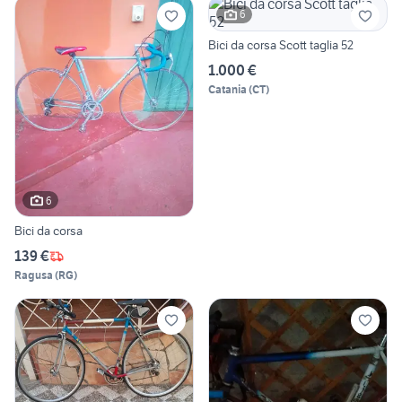
6
Bici da corsa Scott taglia 52
1.000 €
Catania
(
CT
)
6
Bici da corsa
139 €
Ragusa
(
RG
)