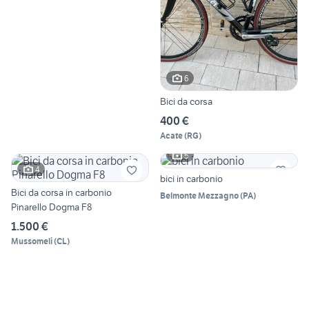
6
Bici da corsa
400 €
Acate
(
RG
)
5
4
bici in carbonio
Bici da corsa in carbonio
Belmonte Mezzagno
(
PA
)
Pinarello Dogma F8
1.500 €
Mussomeli
(
CL
)