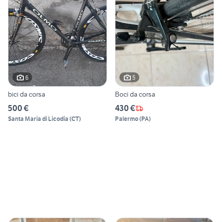
6
5
bici da corsa
Boci da corsa
500 €
430 €
Santa Maria di Licodia
(
CT
)
Palermo
(
PA
)