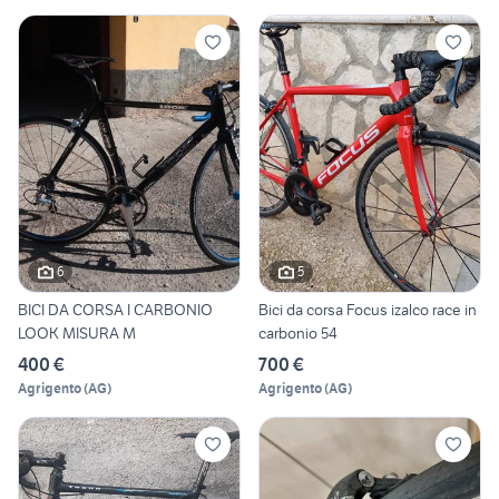
6
5
BICI DA CORSA I CARBONIO
Bici da corsa Focus izalco race in
LOOK MISURA M
carbonio 54
400 €
700 €
Agrigento
(
AG
)
Agrigento
(
AG
)