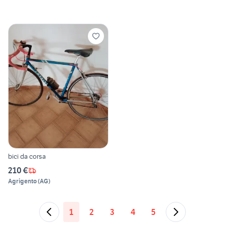
bici da corsa
210 €
Agrigento
(
AG
)
1
2
3
4
5