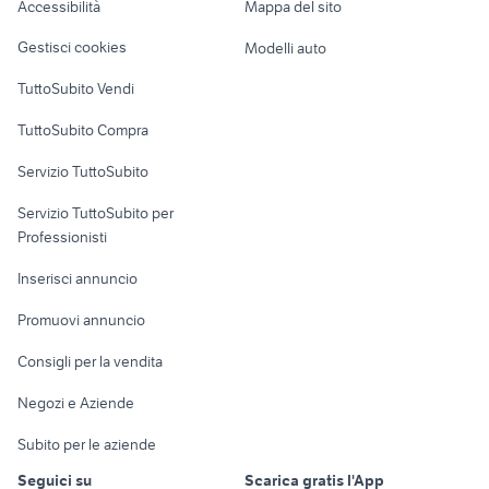
Accessibilità
Mappa del sito
Loft, mansarde e
Veicoli commerciali
altro
Gestisci cookies
Modelli auto
Case vacanza
TuttoSubito Vendi
Uffici e Locali
TuttoSubito Compra
commerciali
Servizio TuttoSubito
elettronica
per la casa e la
sports e hobby
Servizio TuttoSubito per
persona
Informatica
Animali
Professionisti
Arredamento e
Console e
Accessori per
Casalinghi
Inserisci annuncio
Videogiochi
animali
Elettrodomestici
Promuovi annuncio
Audio/Video
Musica e Film
Giardino e Fai da te
Consigli per la vendita
Fotografia
Libri e Riviste
Abbigliamento e
Negozi e Aziende
Telefonia
Strumenti Musicali
Accessori
Subito per le aziende
Sports
Tutto per i bambini
Seguici su
Scarica gratis l'App