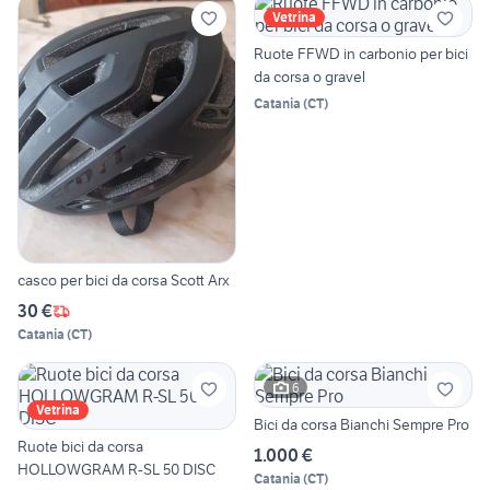
Vetrina
Ruote FFWD in carbonio per bici
da corsa o gravel
Catania
(
CT
)
casco per bici da corsa Scott Arx
30 €
Catania
(
CT
)
6
Vetrina
Bici da corsa Bianchi Sempre Pro
Ruote bici da corsa
1.000 €
HOLLOWGRAM R-SL 50 DISC
Catania
(
CT
)