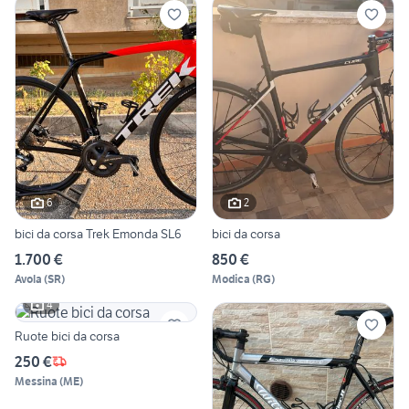
6
2
bici da corsa Trek Emonda SL6
bici da corsa
1.700 €
850 €
Avola
(
SR
)
Modica
(
RG
)
4
Ruote bici da corsa
250 €
Messina
(
ME
)