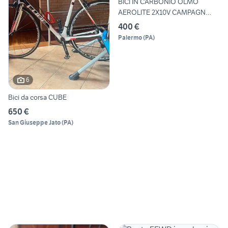
BICI IN CARBONIO OLMO
AEROLITE 2X10V CAMPAGN
VELOC
400 €
Palermo
(
PA
)
6
Bici da corsa CUBE
650 €
San Giuseppe Jato
(
PA
)