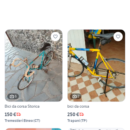
6
2
Bici da corsa Storica
bici da corsa
150 €
250 €
Tremestieri Etneo
(
CT
)
Trapani
(
TP
)