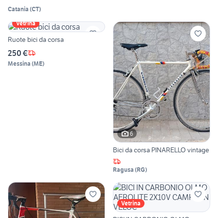
Catania
(
CT
)
Vetrina
Ruote bici da corsa
250 €
Messina
(
ME
)
6
Bici da corsa PINARELLO vintage
Ragusa
(
RG
)
Vetrina