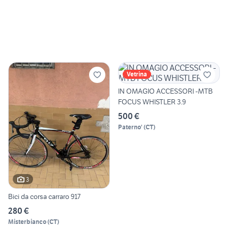
Vetrina
IN OMAGIO ACCESSORI -MTB
FOCUS WHISTLER 3.9
500 €
Paterno'
(
CT
)
3
Bici da corsa carraro 917
280 €
Misterbianco
(
CT
)