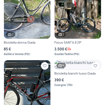
2
2
Bicicletta donna Giada
Focus SAM² 6.8 29"
85 €
3.500 €
Galliera Veneta
(
PD
)
Gualdo Tadino
(
PG
)
6
Bicicletta bianchi lusso Giada
390 €
Cuorgne'
(
TO
)