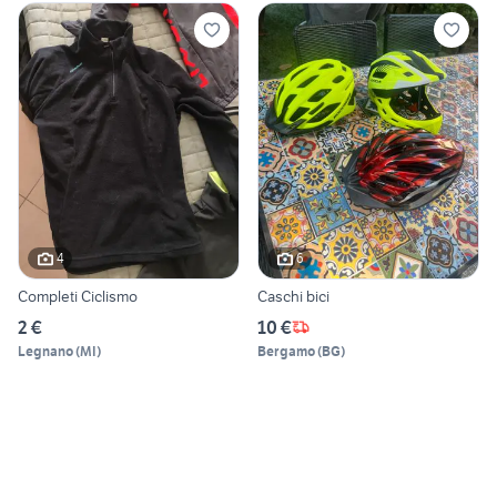
4
6
Completi Ciclismo
Caschi bici
2 €
10 €
Legnano
(
MI
)
Bergamo
(
BG
)