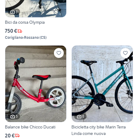
6
Bici da corsa Olympia
750 €
Corigliano-Rossano
(
CS
)
5
6
Balance bike Chicco Ducati
Bicicletta city bike Marin Terra
Linda come nuova
20 €