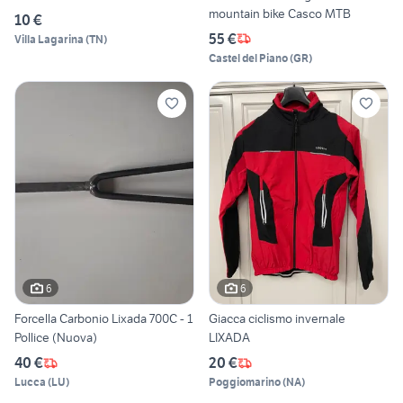
mountain bike Casco MTB
10 €
55 €
Villa Lagarina
(
TN
)
Castel del Piano
(
GR
)
6
6
Forcella Carbonio Lixada 700C - 1
Giacca ciclismo invernale
Pollice (Nuova)
LIXADA
40 €
20 €
Lucca
(
LU
)
Poggiomarino
(
NA
)