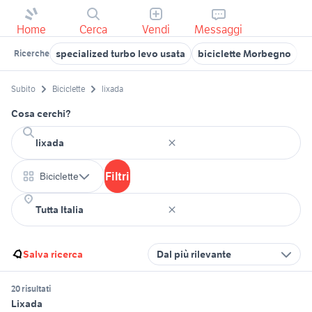
Home
Cerca
Vendi
Messaggi
specialized turbo levo usata
biciclette Morbegno
t
Ricerche
Subito
Biciclette
lixada
Cosa cerchi?
Filtri
Biciclette
Salva ricerca
Dal più rilevante
20 risultati
Lixada