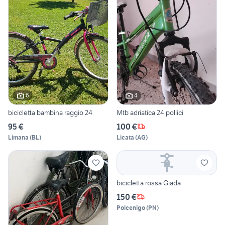
6
4
bicicletta bambina raggio 24
Mtb adriatica 24 pollici
95 €
100 €
Limana
(
BL
)
Licata
(
AG
)
bicicletta rossa Giada
150 €
Polcenigo
(
PN
)