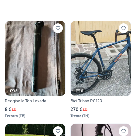
3
6
Reggisella Top Lexada.
Bici Triban RC120
8 €
270 €
Ferrara
(
FE
)
Trento
(
TN
)