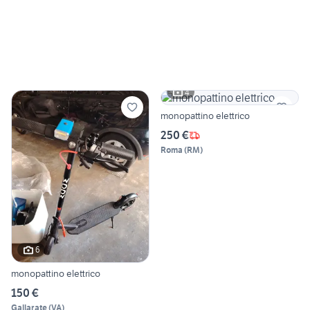
4
monopattino elettrico
250 €
Roma
(
RM
)
6
monopattino elettrico
150 €
Gallarate
(
VA
)