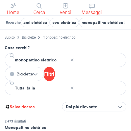
Home
Cerca
Vendi
Messaggi
ami elettrica
evo elettrica
monopattino elettrico Sal
Ricerche
Subito
Biciclette
monopattino elettrico
Cosa cerchi?
Filtri
Biciclette
Salva ricerca
Dal più rilevante
2.473 risultati
Monopattino elettrico