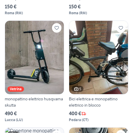
150 €
150 €
Roma
(
RM
)
Roma
(
RM
)
5
Vetrina
monopattino elettrico husqvarna
Bici elettrica e monopattino
skutta
elettrico in blocco
490 €
400 €
Lucca
(
LU
)
Pedara
(
CT
)