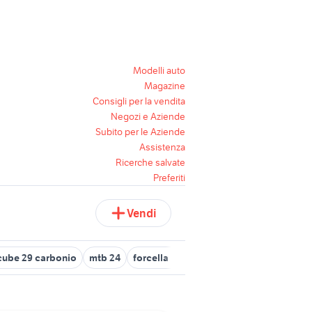
Modelli auto
Magazine
Consigli per la vendita
Negozi e Aziende
Subito per le Aziende
Assistenza
Ricerche salvate
Preferiti
Vendi
cube 29 carbonio
mtb 24
forcella mtb
mtb 26 carbonio
olym