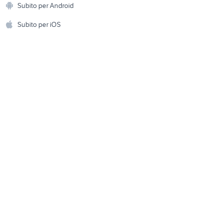
biciclette Otranto
Subito per Android
ento e
Accessori per animali
hi
Subito per iOS
Musica e Film
omestici
Libri e Riviste
e Fai da te
Strumenti Musicali
amento e
ri
Sports
 i bambini
Biciclette
Collezionismo