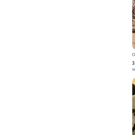
O
3
V