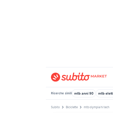
mtb anni 90
mtb elet
Ricerche
simili
Subito
Biciclette
mtb olympia hi tech