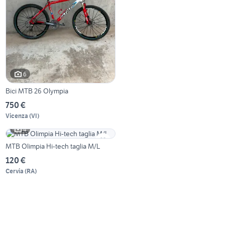
6
Bici MTB 26 Olympia
750 €
Vicenza
(
VI
)
4
MTB Olimpia Hi-tech taglia M/L
120 €
Cervia
(
RA
)