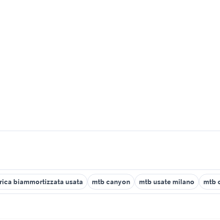
trica biammortizzata usata
mtb canyon
mtb usate milano
mtb 