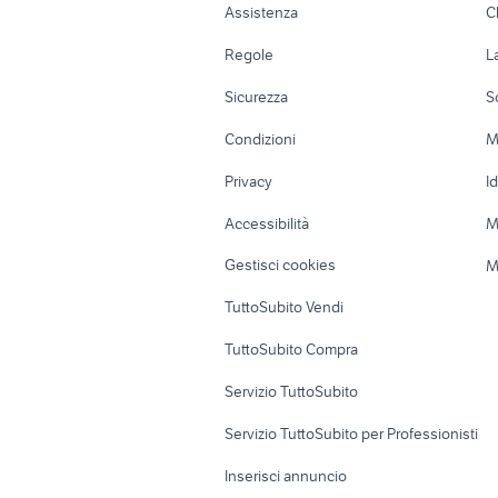
caam mtb
b
cani in regalo bologna
exotic sh
Assistenza
C
mtb alluminio
t
Accessori Auto
Camere/Posti l
Regole
L
Moto e Scooter
Ville singole e
Sicurezza
S
Accessori Moto
Terreni e rustic
Condizioni
M
Nautica
Garage e box
Privacy
I
Caravan e Camper
Loft, mansarde 
Accessibilità
M
Veicoli commerciali
Case vacanza
Gestisci cookies
M
Uffici e Locali
TuttoSubito Vendi
commerciali
TuttoSubito Compra
Servizio TuttoSubito
Servizio TuttoSubito per Professionisti
Inserisci annuncio