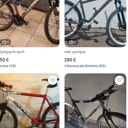
6
6
lympia hi-tech
mtb olympia
50 €
280 €
erona
(
VR
)
Villanova del Ghebbo
(
RO
)