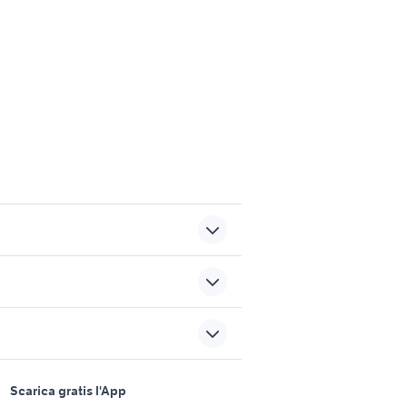
te
guarnitura bici vintage
poli
biciclette Acquanegra sul
Chiese
sports e hobby
regalo cuccioli taranto
a
Scarica gratis l'App
Animali