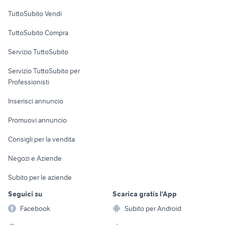
Case vacanza
TuttoSubito Vendi
Uffici e Locali
TuttoSubito Compra
commerciali
Servizio TuttoSubito
elettronica
per la casa e la
sports e hobby
Servizio TuttoSubito per
persona
Informatica
Animali
Professionisti
Arredamento e
Console e
Accessori per
Casalinghi
Inserisci annuncio
Videogiochi
animali
Elettrodomestici
Promuovi annuncio
Audio/Video
Musica e Film
Giardino e Fai da te
Consigli per la vendita
Fotografia
Libri e Riviste
Abbigliamento e
Negozi e Aziende
Telefonia
Strumenti Musicali
Accessori
Subito per le aziende
Sports
Tutto per i bambini
Seguici su
Scarica gratis l'App
Biciclette
Facebook
Subito per Android
Collezionismo