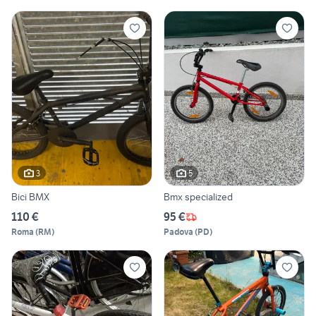
3
5
Bici BMX
Bmx specialized
110 €
95 €
Roma
(
RM
)
Padova
(
PD
)