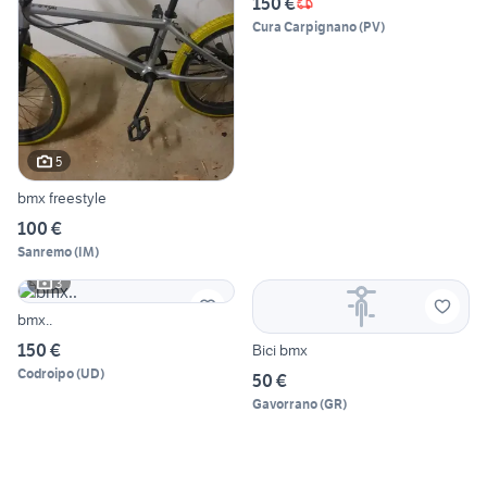
150 €
Cura Carpignano
(
PV
)
5
bmx freestyle
100 €
Sanremo
(
IM
)
3
bmx..
150 €
Bici bmx
Codroipo
(
UD
)
50 €
Gavorrano
(
GR
)