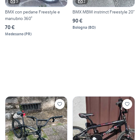
3
2
BMX con pedane Freestyle e
BMX MBM instrinct Freestyle 20”
manubrio 360°
90 €
70 €
Bologna
(
BO
)
Medesano
(
PR
)