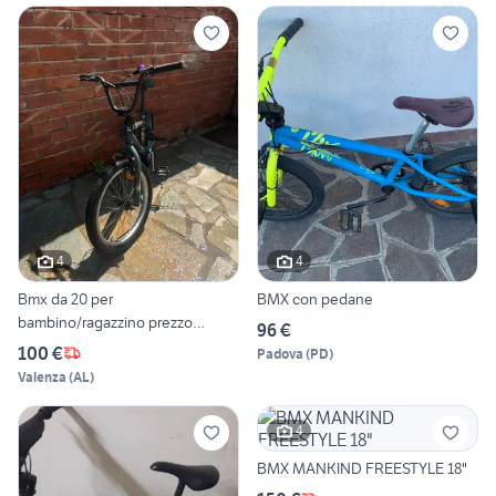
4
4
Bmx da 20 per
BMX con pedane
bambino/ragazzino prezzo
96 €
trattabile
100 €
Padova
(
PD
)
Valenza
(
AL
)
4
BMX MANKIND FREESTYLE 18"