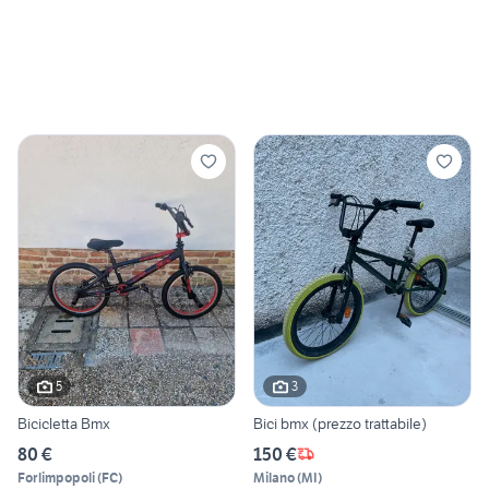
5
3
Bicicletta Bmx
Bici bmx (prezzo trattabile)
80 €
150 €
Forlimpopoli
(
FC
)
Milano
(
MI
)