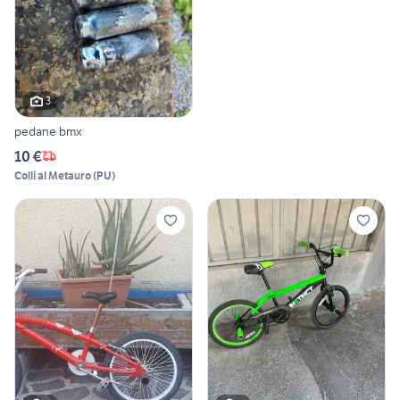
3
pedane bmx
10 €
Colli al Metauro
(
PU
)