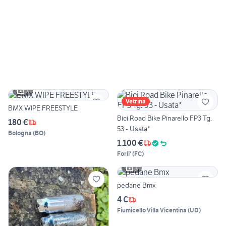
3
Vetrina
BMX WIPE FREESTYLE
Bici Road Bike Pinarello FP3 Tg.
180 €
53 - Usata*
Bologna
(
BO
)
1.100 €
Forli'
(
FC
)
3
pedane Bmx
4 €
Fiumicello Villa Vicentina
(
UD
)