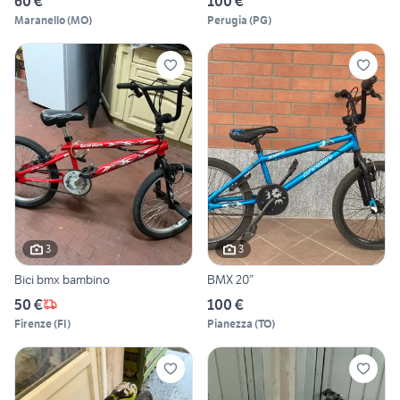
60 €
100 €
Maranello
(
MO
)
Perugia
(
PG
)
3
3
Bici bmx bambino
BMX 20”
50 €
100 €
Firenze
(
FI
)
Pianezza
(
TO
)