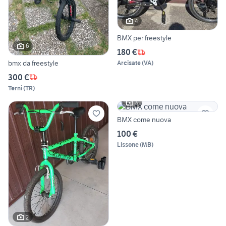
4
BMX per freestyle
6
180 €
bmx da freestyle
Arcisate
(
VA
)
300 €
Terni
(
TR
)
3
BMX come nuova
100 €
Lissone
(
MB
)
2