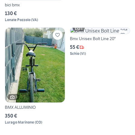
bici bmx
130 €
Lonate Pozzolo
(
VA
)
5
Bmx Unisex Bolt Line 20"
55 €
Schio
(
VI
)
3
BMX ALLUMINIO
350 €
Lurago Marinone
(
CO
)