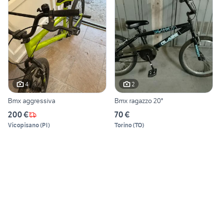
4
2
Bmx aggressiva
Bmx ragazzo 20"
200 €
70 €
Vicopisano
(
PI
)
Torino
(
TO
)