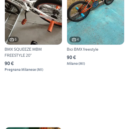
6
4
BMX SQUEEZE MBM
Bici BMX freestyle
FREESTYLE 20”
90 €
90 €
Milano
(
MI
)
Pregnana Milanese
(
MI
)