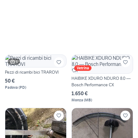
6
Vetrina
Pezzi di ricambi bici TRAROVI
HAIBIKE XDURO NDURO 8.0 —
50 €
Bosch Performance CX
Padova
(
PD
)
1.650 €
Monza
(
MB
)