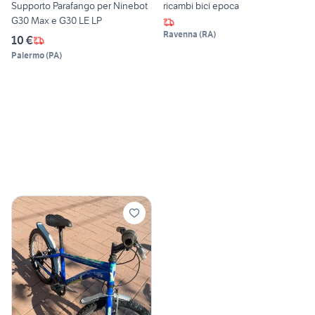
Supporto Parafango per Ninebot
ricambi bici epoca
G30 Max e G30 LE LP
Ravenna
(
RA
)
10 €
Palermo
(
PA
)