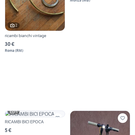
Monza
(
MB
)
2
ricambi bianchi vintage
30 €
Roma
(
RM
)
6
RICAMBI BICI EPOCA
5 €