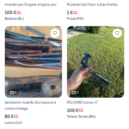
ricambi per Engwe engine pro
Ricambi bici freni a bacchetta
100 €
1 €
Belluno
(
BL
)
Prato
(
PO
)
6
4
tantissimi ricambi bici epoca e
RICAMBI icone x7
corsa vintage
100 €
80 €
Telese Terme
(
BN
)
Lucca
(
LU
)