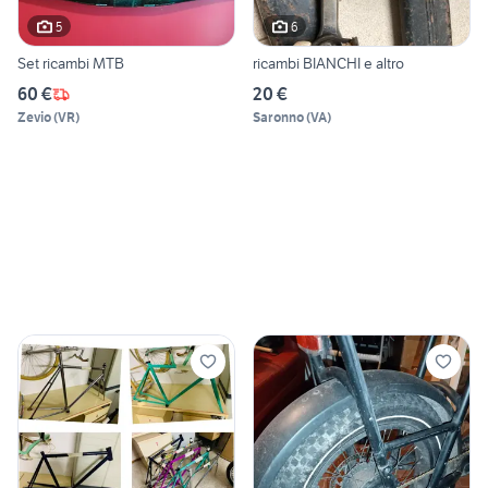
5
6
Set ricambi MTB
ricambi BIANCHI e altro
60 €
20 €
Zevio
(
VR
)
Saronno
(
VA
)