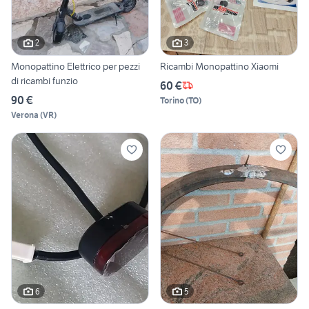
2
3
Monopattino Elettrico per pezzi
Ricambi Monopattino Xiaomi
di ricambi funzio
60 €
90 €
Torino
(
TO
)
Verona
(
VR
)
6
5