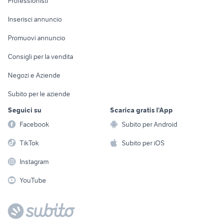
Professionisti
Arredamento e
Console e
Accessori per
Casalinghi
Inserisci annuncio
Videogiochi
animali
Elettrodomestici
Promuovi annuncio
Audio/Video
Musica e Film
Giardino e Fai da te
Consigli per la vendita
Fotografia
Libri e Riviste
Abbigliamento e
Negozi e Aziende
Telefonia
Strumenti Musicali
Accessori
Subito per le aziende
Sports
Tutto per i bambini
Seguici su
Scarica gratis l'App
Biciclette
Facebook
Subito per Android
Collezionismo
TikTok
Subito per iOS
Instagram
YouTube