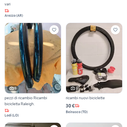
vari
Arezzo
(
AR
)
6
6
pezzi di ricambio Ricambi
ricambi nuovi biciclette
bicicletta Raleigh.
30 €
Beinasco
(
TO
)
Lodi
(
LO
)