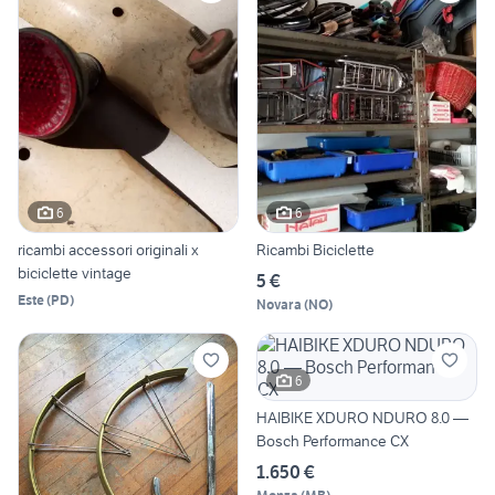
6
6
ricambi accessori originali x
Ricambi Biciclette
biciclette vintage
5 €
Este
(
PD
)
Novara
(
NO
)
6
HAIBIKE XDURO NDURO 8.0 —
Bosch Performance CX
1.650 €