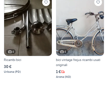
4
4
Ricambi bici
bici vintage frejus ricambi usati
originali
30 €
1 €
Urbana
(
PD
)
Arona
(
NO
)