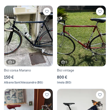
4
6
Bici corsa Mariano
Bici vintage
150 €
800 €
Albano Sant'Alessandro
(
BG
)
Imola
(
BO
)