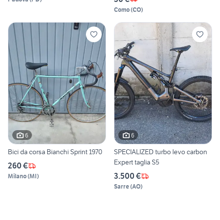
Como
(
CO
)
6
6
Bici da corsa Bianchi Sprint 1970
SPECIALIZED turbo levo carbon
Expert taglia S5
260 €
3.500 €
Milano
(
MI
)
Sarre
(
AO
)