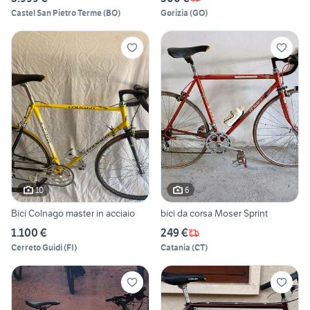
Castel San Pietro Terme
(
BO
)
Gorizia
(
GO
)
10
6
Bici Colnago master in acciaio
bici da corsa Moser Sprint
1.100 €
249 €
Cerreto Guidi
(
FI
)
Catania
(
CT
)