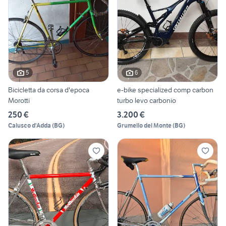
5
6
Bicicletta da corsa d'epoca
e-bike specialized comp carbon
Morotti
turbo levo carbonio
250 €
3.200 €
Calusco d'Adda
(
BG
)
Grumello del Monte
(
BG
)