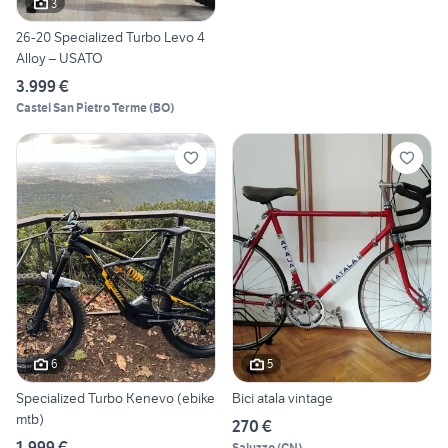
3
26-20 Specialized Turbo Levo 4
Alloy – USATO
3.999 €
Castel San Pietro Terme
(
BO
)
6
5
Specialized Turbo Kenevo (ebike
Bici atala vintage
mtb)
270 €
1.999 €
Saluzzo
(
CN
)