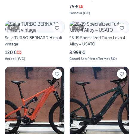
75 €
Genova
(
GE
)
5
3
Sella TURBO BERNARD Hinault
26-19 Specialized Turbo Levo 4
vintage
Alloy – USATO
120 €
3.999 €
Vercelli
(
VC
)
Castel San Pietro Terme
(
BO
)