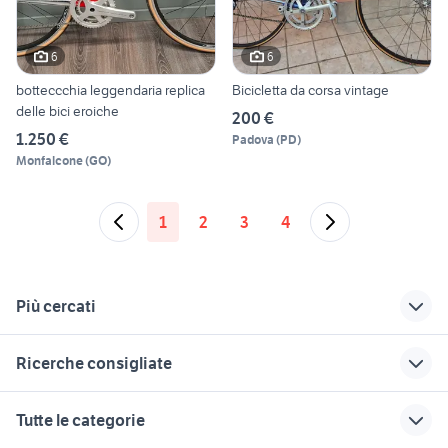
6
6
botteccchia leggendaria replica
Bicicletta da corsa vintage
delle bici eroiche
200 €
1.250 €
Padova
(
PD
)
Monfalcone
(
GO
)
1
2
3
4
Più cercati
Correlati
Richerche simili
Suggerimenti
Ricerche consigliate
selle bici
selle italia donna
4 turbo biciclette
shimano 105
bici siena
renault 5 turbo
selle san marco
bianchi methanol fs
Tutte le categorie
Toscana
biciclette
2017
bici bassano del grappa
bicicletta lombardo