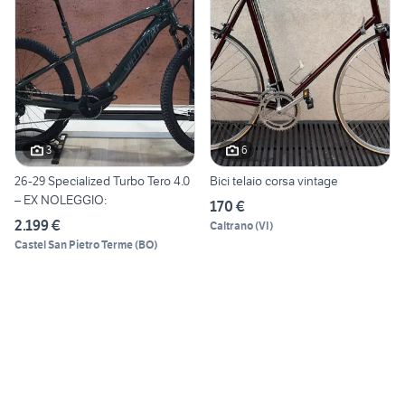
3
6
26-29 Specialized Turbo Tero 4.0
Bici telaio corsa vintage
– EX NOLEGGIO:
170 €
2.199 €
Caltrano
(
VI
)
Castel San Pietro Terme
(
BO
)