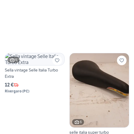
5
Sella vintage Selle Italia Turbo
Extra
12 €
Rivergaro
(
PC
)
6
selle italia super turbo