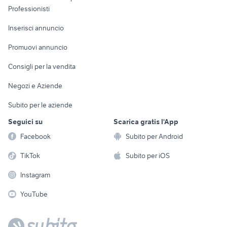
Informatica
Animali
Professionisti
Arredamento e
Console e
Accessori per
Casalinghi
Inserisci annuncio
Videogiochi
animali
Elettrodomestici
Promuovi annuncio
Audio/Video
Musica e Film
Giardino e Fai da te
Consigli per la vendita
Fotografia
Libri e Riviste
Abbigliamento e
Negozi e Aziende
Telefonia
Strumenti Musicali
Accessori
Subito per le aziende
Sports
Tutto per i bambini
Seguici su
Scarica gratis l'App
Biciclette
Facebook
Subito per Android
Collezionismo
TikTok
Subito per iOS
Instagram
YouTube