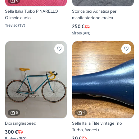
5
Sella Italia Turbo PINARELLO
Storica bici Adriatica per
Olimpic cuoio
manifestazione eroica
Treviso
(
TV
)
250 €
Sirolo
(
AN
)
6
4
Bici singlespeed
Selle Italia Flite vintage (no
Turbo, Avocet)
300 €
30 €
Padova
(
PD
)