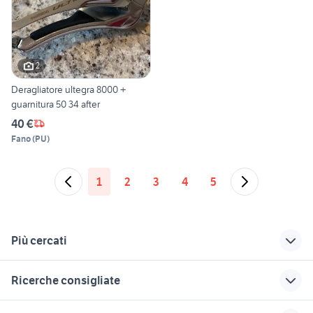
2
Deragliatore ultegra 8000 +
guarnitura 50 34 after
40 €
Fano
(
PU
)
1
2
3
4
5
Più cercati
Correlati
Richerche simili
Suggerimenti
Ricerche consigliate
shimano alfine
cinelli hobootleg
scarpe bici da corsa
geo
usate
guarnitura campagnolo centaur
pompa bici bicicletta
bici siena