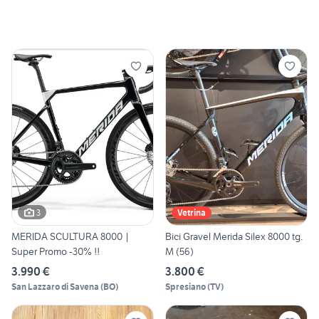
3
Vetrina
MERIDA SCULTURA 8000 |
Bici Gravel Merida Silex 8000 tg.
Super Promo -30% !!
M (56)
3.990 €
3.800 €
San Lazzaro di Savena
(
BO
)
Spresiano
(
TV
)