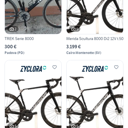
2
6
TREK Serie 8000
Merida Scultura 8000 Di2 12V t.50
300 €
3.199 €
Padova
(
PD
)
Cairo Montenotte
(
SV
)
6
6