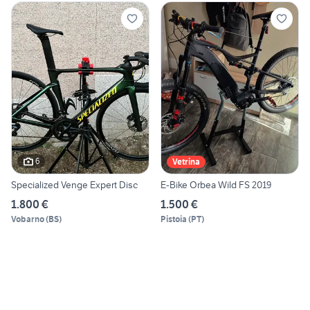
6
Vetrina
Specialized Venge Expert Disc
E-Bike Orbea Wild FS 2019
1.800 €
1.500 €
Vobarno
(
BS
)
Pistoia
(
PT
)