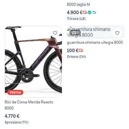
8000 taglia M
4.900 €
Tricase
(
LE
)
3
guarnitura shimano ultegra 8000
100 €
Ortona
(
CH
)
Vetrina
Bici da Corsa Merida Reacto
8000
4.770 €
Spresiano
(
TV
)