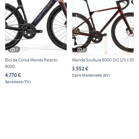
8
6
Bici da Corsa Merida Reacto
Merida Scultura 8000 Di2 12V t.50
8000
3.552 €
4.770 €
Cairo Montenotte
(
SV
)
Spresiano
(
TV
)