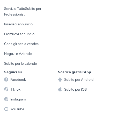
elettronica
per la casa e la
sports e hobby
Servizio TuttoSubito per
persona
Informatica
Animali
Professionisti
Arredamento e
Console e
Accessori per
Casalinghi
Inserisci annuncio
Videogiochi
animali
Elettrodomestici
Promuovi annuncio
Audio/Video
Musica e Film
Giardino e Fai da te
Consigli per la vendita
Fotografia
Libri e Riviste
Abbigliamento e
Negozi e Aziende
Telefonia
Strumenti Musicali
Accessori
Subito per le aziende
Sports
Tutto per i bambini
Seguici su
Scarica gratis l'App
Biciclette
Facebook
Subito per Android
Collezionismo
TikTok
Subito per iOS
Instagram
YouTube