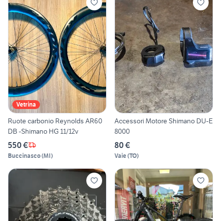
Vetrina
Ruote carbonio Reynolds AR60
Accessori Motore Shimano DU-E
DB -Shimano HG 11/12v
8000
550 €
80 €
Buccinasco
(
MI
)
Vaie
(
TO
)