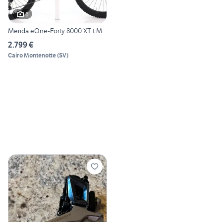
6
Merida eOne-Forty 8000 XT t.M
2.799 €
Cairo Montenotte
(
SV
)