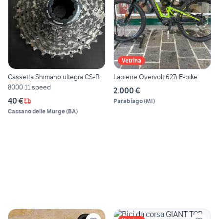
Vetrina
Cassetta Shimano ultegra CS-R
Lapierre Overvolt 627i E-bike
8000 11 speed
2.000 €
40 €
Parabiago
(
MI
)
Cassano delle Murge
(
BA
)