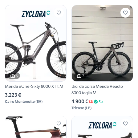
6
7
Merida eOne-Sixty 8000 XT t.M
Bici da corsa Merida Reacto
8000 taglia M
3.223 €
4.900 €
Cairo Montenotte
(
SV
)
Tricase
(
LE
)