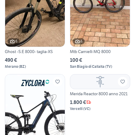
6
6
Ghost -S.E 8000- taglia-XS
Mtb Carnielli MQ 8000
490 €
100 €
Merano
(
BZ
)
San Biagio di Callalta
(
TV
)
Merida Reactor 8000 anno 2021
1.800 €
Vercelli
(
VC
)