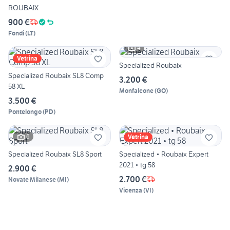
ROUBAIX
900 €
Fondi
(
LT
)
4
Vetrina
Specialized Roubaix
Specialized Roubaix SL8 Comp
3.200 €
58 XL
Monfalcone
(
GO
)
3.500 €
Pontelongo
(
PD
)
6
Vetrina
Specialized Roubaix SL8 Sport
Specialized • Roubaix Expert
2021 • tg 58
2.900 €
2.700 €
Novate Milanese
(
MI
)
Vicenza
(
VI
)