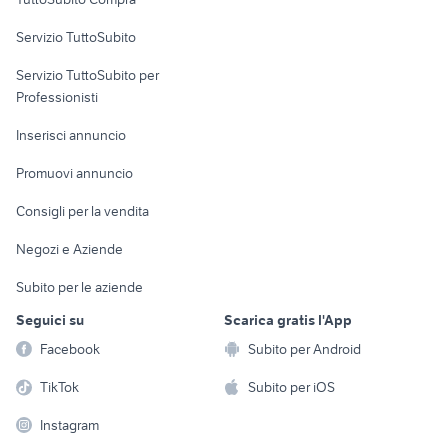
commerciali
Servizio TuttoSubito
elettronica
per la casa e la
sports e hobby
Servizio TuttoSubito per
persona
Informatica
Animali
Professionisti
Arredamento e
Console e
Accessori per
Casalinghi
Inserisci annuncio
Videogiochi
animali
Elettrodomestici
Promuovi annuncio
Audio/Video
Musica e Film
Giardino e Fai da te
Consigli per la vendita
Fotografia
Libri e Riviste
Abbigliamento e
Negozi e Aziende
Telefonia
Strumenti Musicali
Accessori
Subito per le aziende
Sports
Tutto per i bambini
Seguici su
Scarica gratis l'App
Biciclette
Facebook
Subito per Android
Collezionismo
TikTok
Subito per iOS
Instagram