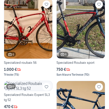
6
6
Specialized roubaix 56
Specialized Roubaix sport
1.000 €
750 €
Trieste
(
TS
)
San Mauro Torinese
(
TO
)
6
Specialized Roubaix Expert SL3
tg 52
470 €