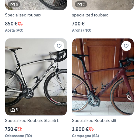
6
2
Specialized roubaix
specialized roubaix
850 €
700 €
Aosta
(
AO
)
Arona
(
NO
)
5
Specialized Roubaix SL3 56 L
Specialized Roubaix sl8
750 €
1.900 €
Orbassano
(
TO
)
Campagna
(
SA
)