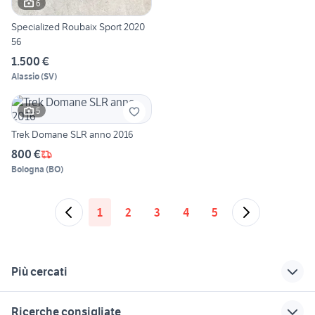
6
Specialized Roubaix Sport 2020
56
1.500 €
Alassio
(
SV
)
5
Trek Domane SLR anno 2016
800 €
Bologna
(
BO
)
1
2
3
4
5
Più cercati
Correlati
Richerche simili
Suggerimenti
Ricerche consigliate