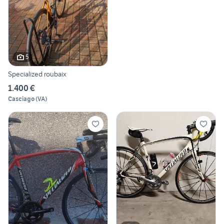
5
Specialized roubaix
1.400 €
Casciago
(
VA
)