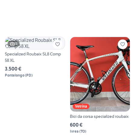
5
Specialized Roubaix SL8 Comp
58 XL
3.500 €
Pontelongo
(
PD
)
Vetrina
Bici da corsa specialized roubaix
600 €
Ivrea
(
TO
)