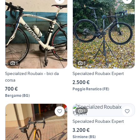
6
6
Specialized Roubaix - bici da
Specialized Roubaix Expert
corsa
2.500 €
700 €
Poggio Renatico
(
FE
)
Bergamo
(
BG
)
5
Specialized Roubaix Expert
3.200 €
Sirmione
(
BS
)