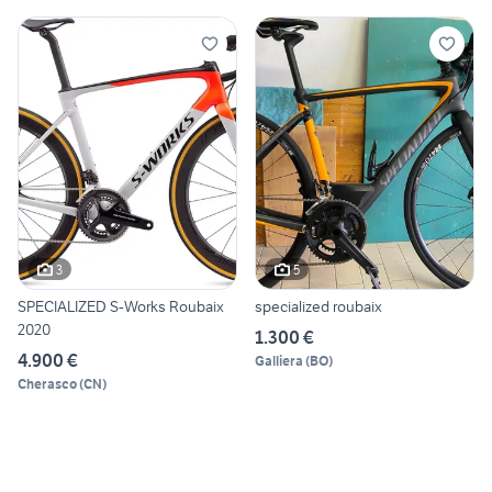
3
5
SPECIALIZED S-Works Roubaix
specialized roubaix
2020
1.300 €
4.900 €
Galliera
(
BO
)
Cherasco
(
CN
)