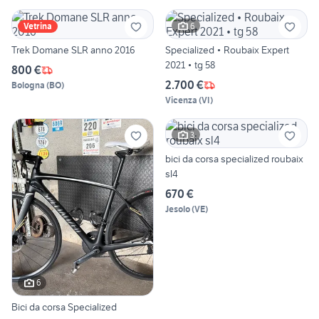
6
Vetrina
Trek Domane SLR anno 2016
Specialized • Roubaix Expert
2021 • tg 58
800 €
2.700 €
Bologna
(
BO
)
Vicenza
(
VI
)
3
bici da corsa specialized roubaix
sl4
670 €
Jesolo
(
VE
)
6
Bici da corsa Specialized