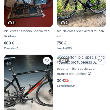
3
6
Bici corsa carbonio Specialized
bici da corsa specialized roubaix
Roubaix
sl4
600 €
750 €
Cossato
(
BI
)
Jesolo
(
VE
)
4
copertoni bici specialized
roubaix pro tubeless 32
30 €
Lanciano
(
CH
)