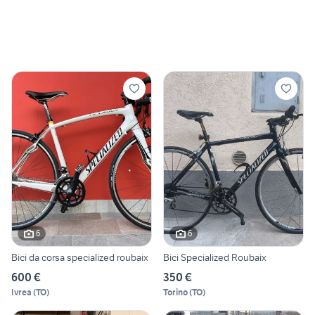
6
6
Bici da corsa specialized roubaix
Bici Specialized Roubaix
600 €
350 €
Ivrea
(
TO
)
Torino
(
TO
)