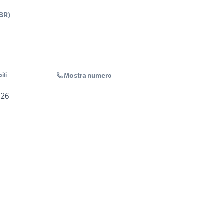
BR
)
Mostra numero
ili
Lux 426