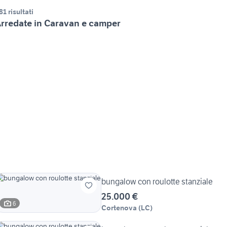
81 risultati
rredate in Caravan e camper
bungalow con roulotte stanziale
25.000 €
6
Cortenova
(
LC
)