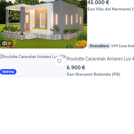
45.000 €
San Vito dei Normanni
(
10
Rivenditore
VPF Case Mob
Roulotte Caravelair Antares 
6.900 €
Vetrina
San Giovanni Rotondo
(
FG
)