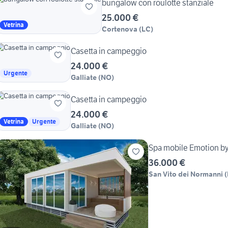
bungalow con roulotte stanziale
25.000 €
Vetrina
Cortenova
(
LC
)
Casetta in campeggio
24.000 €
Urgente
Galliate
(
NO
)
Casetta in campeggio
24.000 €
Vetrina
Urgente
Galliate
(
NO
)
Spa mobile Emotion b
36.000 €
San Vito dei Normanni
(