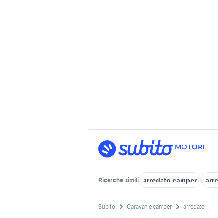
arredato camper
arr
Ricerche
simili
Subito
Caravan e camper
arredate