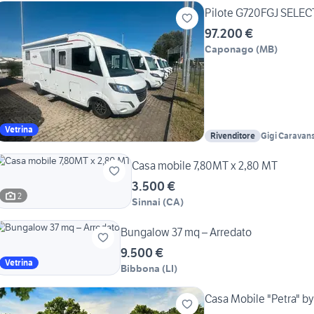
Pilote G720FGJ SELE
97.200 €
Caponago
(
MB
)
Vetrina
Rivenditore
Gigi Caravan
Casa mobile 7,80MT x 2,80 MT
3.500 €
2
Sinnai
(
CA
)
Bungalow 37 mq – Arredato
9.500 €
Vetrina
Bibbona
(
LI
)
Casa Mobile "Petra" by