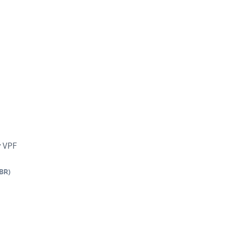
y VPF
BR
)