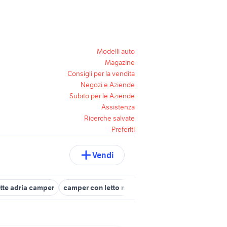
Modelli auto
Magazine
Consigli per la vendita
Negozi e Aziende
Subito per le Aziende
Assistenza
Ricerche salvate
Preferiti
Vendi
tte adria camper
camper con letto matrimoniale in coda
arca c