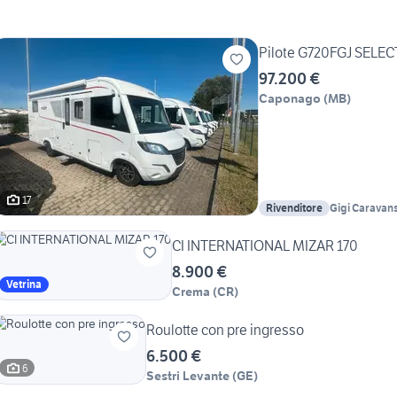
Pilote G720FGJ SELE
97.200 €
Caponago
(
MB
)
17
Rivenditore
Gigi Caravan
CI INTERNATIONAL MIZAR 170
8.900 €
Vetrina
Crema
(
CR
)
Roulotte con pre ingresso
6.500 €
6
Sestri Levante
(
GE
)