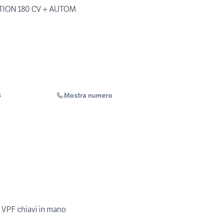
CTION 180 CV + AUTOM
Mostra numero
s
 VPF chiavi in mano