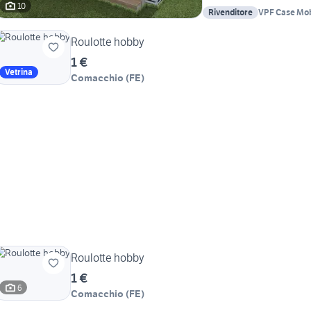
10
Rivenditore
VPF Case Mob
Roulotte hobby
1 €
Vetrina
Comacchio
(
FE
)
Roulotte hobby
1 €
6
Comacchio
(
FE
)