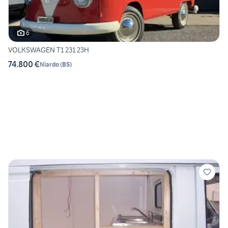
6
VOLKSWAGEN T1 231 23H
74.800 €
Niardo
(
BS
)