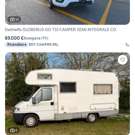
14
Dethleffs GLOBEBUS GO T15 CAMPER SEMI-INTEGRALE CO
69.000 €
Susegana
(
TV
)
Rivenditore
EDY CAMPER SRL
6