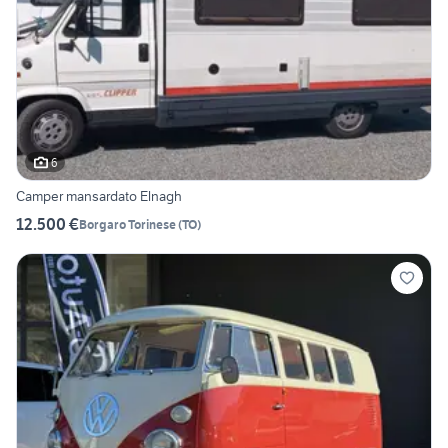
6
Camper mansardato Elnagh
12.500 €
Borgaro Torinese
(
TO
)