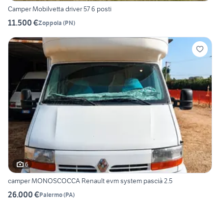
Camper Mobilvetta driver 57 6 posti
11.500 €
Zoppola
(
PN
)
6
camper MONOSCOCCA Renault evm system pascià 2.5
26.000 €
Palermo
(
PA
)