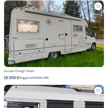
6
Ducato Elnagh Sleek
18.500 €
Reggio nell'Emilia
(
RE
)