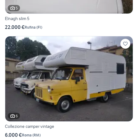
5
Elnagh slim 5
22.000 €
Rufina
(
FI
)
6
Collezione camper vintage
6.000 €
Roma
(
RM
)