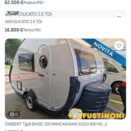
62.500 €
Padova
(
PD
)
6
VAN DUCATO 2.5 TDI
16.800 €
Torino
(
TO
)
11
TABBERT T@B BASIC 320 MINICARAVAN SOLO 800 KG -2