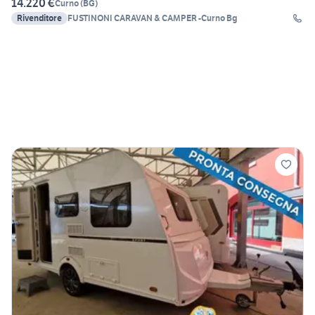
14.220 €
Curno
(
BG
)
Rivenditore
FUSTINONI CARAVAN & CAMPER -Curno Bg