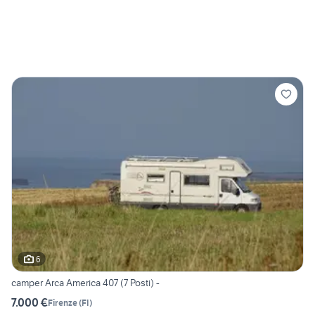
6
camper Arca America 407 (7 Posti) -
7.000 €
Firenze
(
FI
)