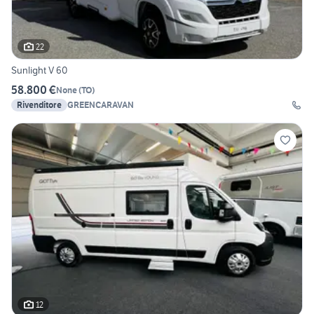
22
Sunlight V 60
58.800 €
None
(
TO
)
Rivenditore
GREENCARAVAN
12