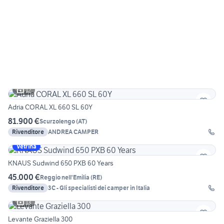
12
Adria CORAL XL 660 SL 60Y
81.900 €
Scurzolengo
(
AT
)
Rivenditore
ANDREA CAMPER
Vetrina
KNAUS Sudwind 650 PXB 60 Years
45.000 €
Reggio nell'Emilia
(
RE
)
Rivenditore
3C - Gli specialisti dei camper in Italia
13
Levante Graziella 300