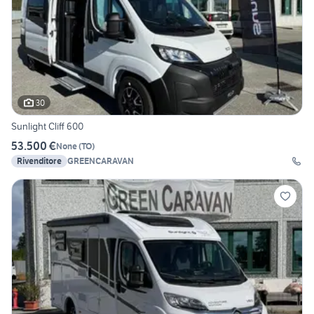
30
Sunlight Cliff 600
53.500 €
None
(
TO
)
Rivenditore
GREENCARAVAN