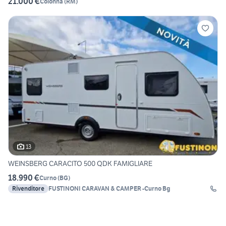
21.000 €
Colonna
(
RM
)
13
WEINSBERG CARACITO 500 QDK FAMIGLIARE
18.990 €
Curno
(
BG
)
Rivenditore
FUSTINONI CARAVAN & CAMPER -Curno Bg