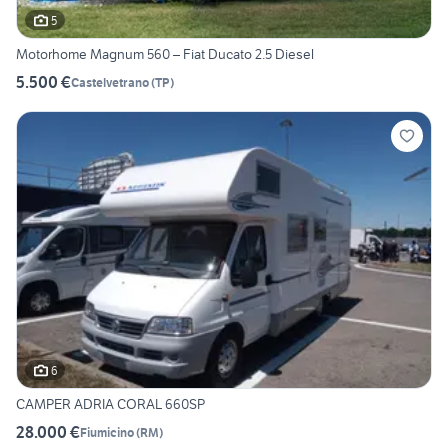
5
Motorhome Magnum 560 – Fiat Ducato 2.5 Diesel
5.500 €
Castelvetrano
(
TP
)
6
CAMPER ADRIA CORAL 660SP
28.000 €
Fiumicino
(
RM
)