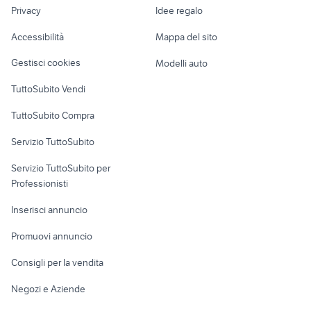
lavoro
caravelair camper Piemonte
gambe tavolo camper
Privacy
Idee regalo
Garage e box
golf 8 usata
xr 600
Caravan e Camper
Accessibilità
Mappa del sito
Loft, mansarde e
Veicoli commerciali
altro
Gestisci cookies
Modelli auto
Case vacanza
TuttoSubito Vendi
Uffici e Locali
TuttoSubito Compra
commerciali
Servizio TuttoSubito
elettronica
per la casa e la
sports e hobby
Servizio TuttoSubito per
persona
Informatica
Animali
Professionisti
Arredamento e
Console e
Accessori per
Casalinghi
Inserisci annuncio
Videogiochi
animali
Elettrodomestici
Promuovi annuncio
Audio/Video
Musica e Film
Giardino e Fai da te
Consigli per la vendita
Fotografia
Libri e Riviste
Abbigliamento e
Negozi e Aziende
Telefonia
Strumenti Musicali
Accessori