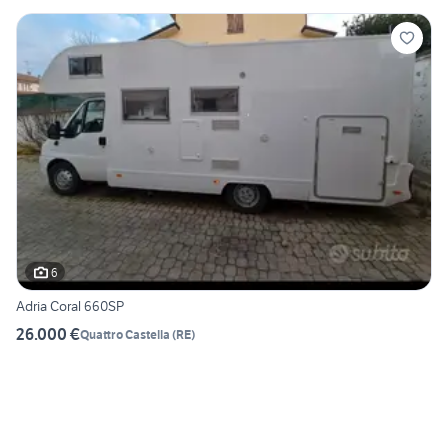
6
Adria Coral 660SP
26.000 €
Quattro Castella
(
RE
)