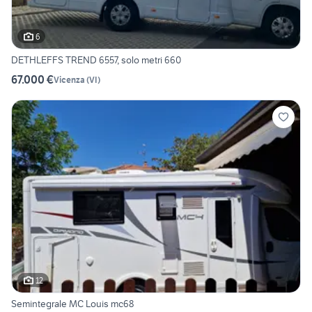
6
DETHLEFFS TREND 6557, solo metri 660
67.000 €
Vicenza
(
VI
)
12
Semintegrale MC Louis mc68