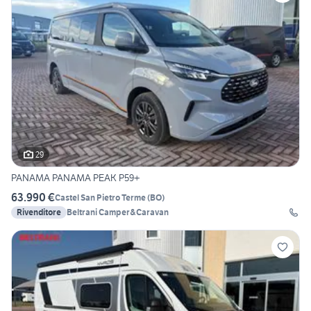
29
PANAMA PANAMA PEAK P59+
63.990 €
Castel San Pietro Terme
(
BO
)
Rivenditore
Beltrani Camper&Caravan