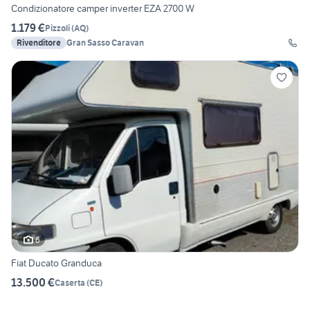
Condizionatore camper inverter EZA 2700 W
1.179 €
Pizzoli
(
AQ
)
Rivenditore
Gran Sasso Caravan
6
Fiat Ducato Granduca
13.500 €
Caserta
(
CE
)