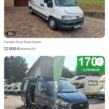
6
Camper Puro Possl 5metri
22.000 €
Vicenza
(
VI
)