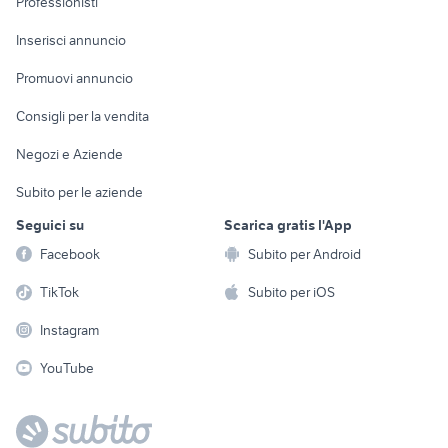
Professionisti
Arredamento e
Console e
Accessori per
Casalinghi
Inserisci annuncio
Videogiochi
animali
Elettrodomestici
Promuovi annuncio
Audio/Video
Musica e Film
Giardino e Fai da te
Consigli per la vendita
Fotografia
Libri e Riviste
Abbigliamento e
Negozi e Aziende
Telefonia
Strumenti Musicali
Accessori
Subito per le aziende
Sports
Tutto per i bambini
Seguici su
Scarica gratis l'App
Biciclette
Facebook
Subito per Android
Collezionismo
TikTok
Subito per iOS
Instagram
YouTube