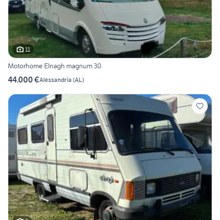
11
Motorhome Elnagh magnum 30
44.000 €
Alessandria
(
AL
)