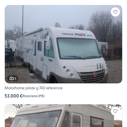
6
Motorhome pilote g 740 reference
53.000 €
Rosciano
(
PE
)