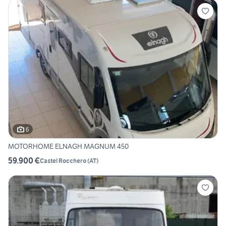
6
MOTORHOME ELNAGH MAGNUM 450
59.900 €
Castel Rocchero
(
AT
)