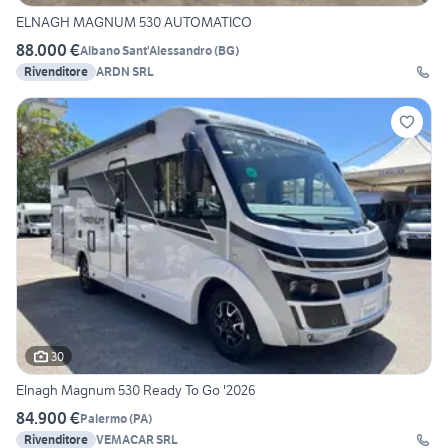
ELNAGH MAGNUM 530 AUTOMATICO
88.000 €
Albano Sant'Alessandro
(
BG
)
Rivenditore
ARDN SRL
30
Elnagh Magnum 530 Ready To Go '2026
84.900 €
Palermo
(
PA
)
Rivenditore
VEMACAR SRL