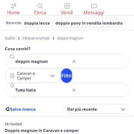
Home
Cerca
Vendi
Messaggi
doppia lecce
doppio pony in vendita lombardia
ro
Ricerche
Subito
Caravan e camper
doppio magnum
Cosa cerchi?
Caravan e
Filtri
Camper
Salva ricerca
Dal più recente
19 risultati
Doppio magnum in Caravan e camper