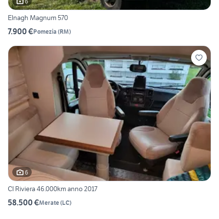
6
Elnagh Magnum 570
7.900 €
Pomezia
(
RM
)
6
CI Riviera 46.000km anno 2017
58.500 €
Merate
(
LC
)