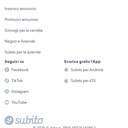
Arredamento e
Console e
Accessori per
Casalinghi
Inserisci annuncio
Videogiochi
animali
Elettrodomestici
Promuovi annuncio
Audio/Video
Musica e Film
Giardino e Fai da te
Consigli per la vendita
Fotografia
Libri e Riviste
Abbigliamento e
Negozi e Aziende
Telefonia
Strumenti Musicali
Accessori
Subito per le aziende
Sports
Tutto per i bambini
Seguici su
Scarica gratis l'App
Biciclette
Facebook
Subito per Android
Collezionismo
TikTok
Subito per iOS
Instagram
YouTube
©
2026
Subito.it - P.IVA 05526340962