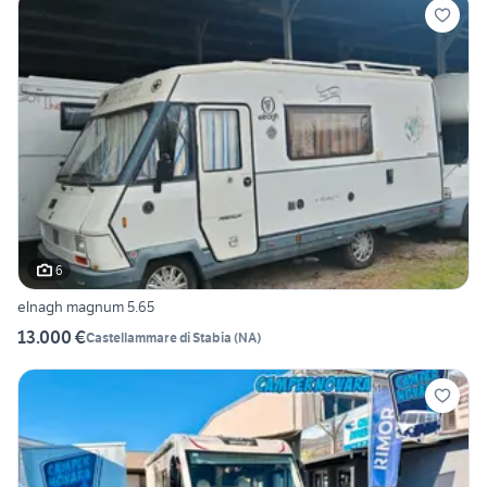
6
elnagh magnum 5.65
13.000 €
Castellammare di Stabia
(
NA
)