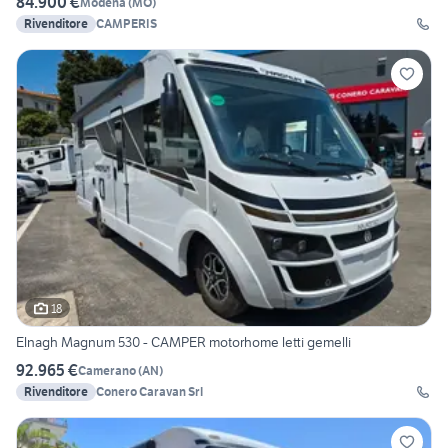
84.900 €
Modena
(
MO
)
Rivenditore
CAMPERIS
18
Elnagh Magnum 530 - CAMPER motorhome letti gemelli
92.965 €
Camerano
(
AN
)
Rivenditore
Conero Caravan Srl