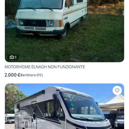
6
MOTORHOME ELNAGH NON FUNZIONANTE
2.000 €
Bertinoro
(
FC
)