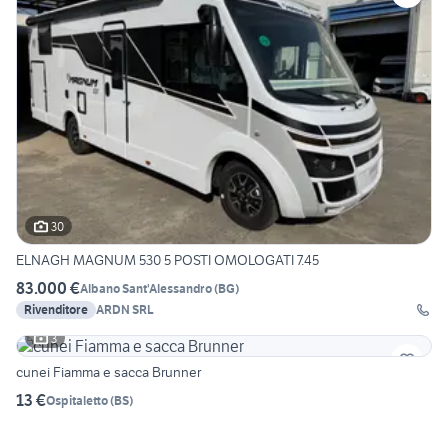
30
ELNAGH MAGNUM 530 5 POSTI OMOLOGATI 7.45
83.000 €
Albano Sant'Alessandro
(
BG
)
Rivenditore
ARDN SRL
3
cunei Fiamma e sacca Brunner
13 €
Ospitaletto
(
BS
)