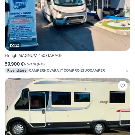
22
Elnagh MAGNUM 450 GARAGE
59.900 €
Novara
(
NO
)
Rivenditore
CAMPERNOVARA.IT COMPROILTUOCAMPER