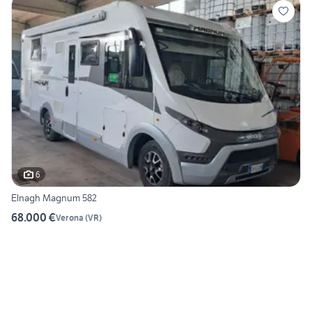
6
Elnagh Magnum 582
68.000 €
Verona
(
VR
)