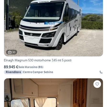
30
Elnagh Magnum 530 motorhome 7,45 mt 5 posti
89.945 €
Sale Marasino
(
BS
)
Rivenditore
Centro Camper Sebino