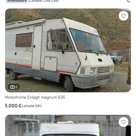
Rivenditore
Camper Low Cost
6
Motorhome Enlagh magnum 605
5.000 €
Lainate
(
MI
)