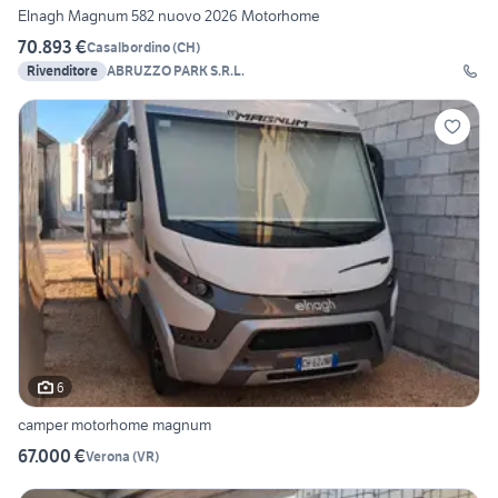
Elnagh Magnum 582 nuovo 2026 Motorhome
70.893 €
Casalbordino
(
CH
)
Rivenditore
ABRUZZO PARK S.R.L.
6
camper motorhome magnum
67.000 €
Verona
(
VR
)