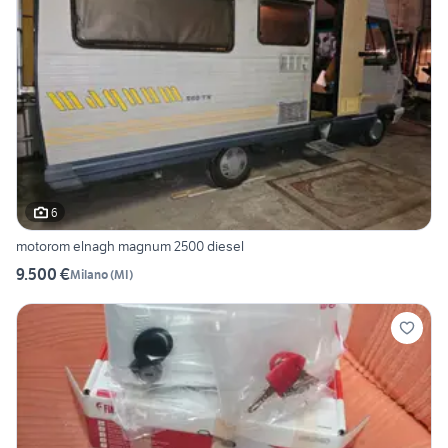
6
motorom elnagh magnum 2500 diesel
9.500 €
Milano
(
MI
)