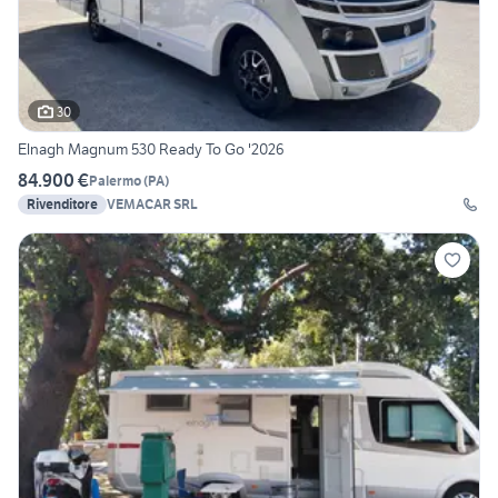
30
Elnagh Magnum 530 Ready To Go '2026
84.900 €
Palermo
(
PA
)
Rivenditore
VEMACAR SRL