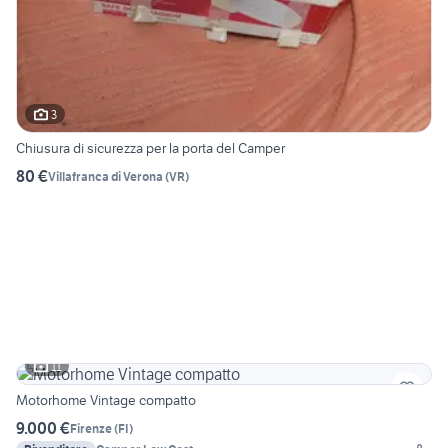
3
Chiusura di sicurezza per la porta del Camper
80 €
Villafranca di Verona
(
VR
)
11
Motorhome Vintage compatto
9.000 €
Firenze
(
FI
)