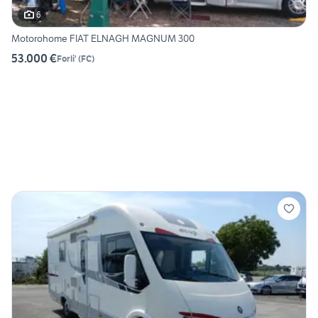
6
Motorohome FIAT ELNAGH MAGNUM 300
53.000 €
Forli'
(
FC
)