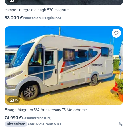
6
camper integrale elnagh 530 magnum
68.000 €
Palazzolo sull'Oglio
(
BS
)
15
Elnagh Magnum 582 Anniversary 75 Motorhome
74.990 €
Casalbordino
(
CH
)
Rivenditore
ABRUZZO PARK S.R.L.