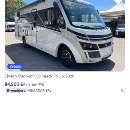
Vetrina
Elnagh Magnum 530 Ready To Go '2026
84.900 €
Palermo
(
PA
)
Rivenditore
VEMACAR SRL