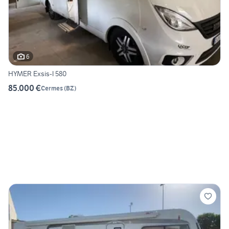
6
HYMER Exsis-I 580
85.000 €
Cermes
(
BZ
)