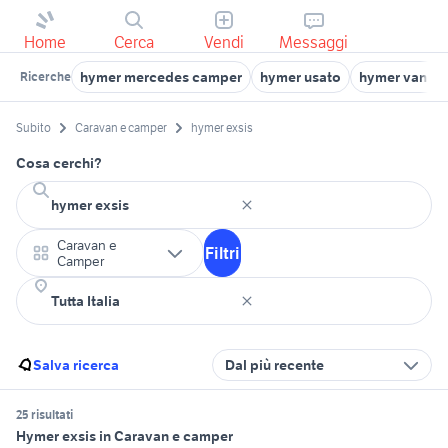
Home
Cerca
Vendi
Messaggi
hymer mercedes camper
hymer usato
hymer van us
Ricerche
Subito
Caravan e camper
hymer exsis
Cosa cerchi?
Caravan e
Filtri
Camper
Salva ricerca
Dal più recente
25 risultati
Hymer exsis in Caravan e camper