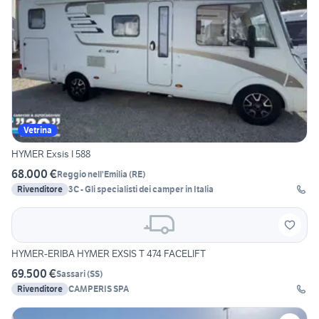
Vetrina
HYMER Exsis I 588
68.000 €
Reggio nell'Emilia
(
RE
)
Rivenditore
3C - Gli specialisti dei camper in Italia
HYMER-ERIBA HYMER EXSIS T 474 FACELIFT
69.500 €
Sassari
(
SS
)
Rivenditore
CAMPERIS SPA