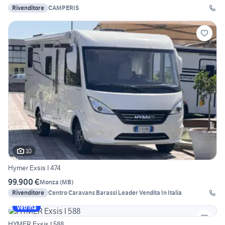
Rivenditore
CAMPERIS
10
Hymer Exsis I 474
99.900 €
Monza
(
MB
)
Rivenditore
Centro Caravans Barassi Leader Vendita In Italia
Vetrina
HYMER Exsis I 588