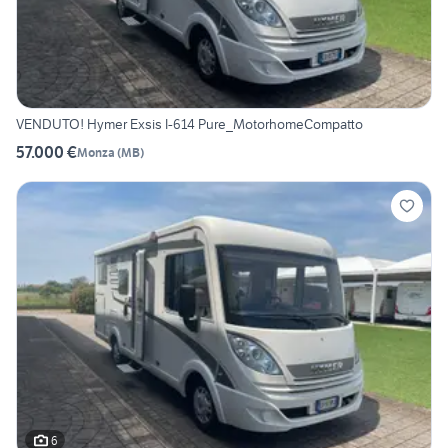
VENDUTO! Hymer Exsis I-614 Pure_MotorhomeCompatto
57.000 €
Monza
(
MB
)
6