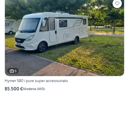
6
Hymer 580 i pure super accessoriato
85.500 €
Modena
(
MO
)