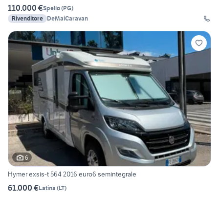
110.000 €
Spello
(
PG
)
Rivenditore
DeMaiCaravan
6
Hymer exsis-t 564 2016 euro6 semintegrale
61.000 €
Latina
(
LT
)