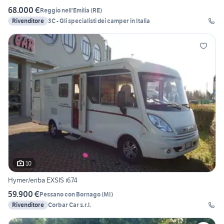
68.000 €
Reggio nell'Emilia
(
RE
)
Rivenditore
3C - Gli specialisti dei camper in Italia
10
Hymer/eriba EXSIS i674
59.900 €
Pessano con Bornago
(
MI
)
Rivenditore
Corbar Car s.r.l.