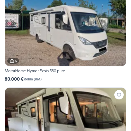
6
MotorHome Hymer Exsis 580 pure
80.000 €
Roma
(
RM
)