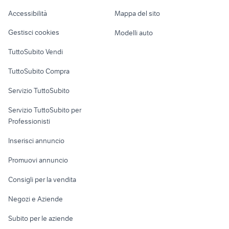
Caravan e Camper
Accessibilità
Mappa del sito
Loft, mansarde e
Veicoli commerciali
altro
Gestisci cookies
Modelli auto
Case vacanza
TuttoSubito Vendi
Uffici e Locali
TuttoSubito Compra
commerciali
Servizio TuttoSubito
elettronica
per la casa e la
sports e hobby
Servizio TuttoSubito per
persona
Informatica
Animali
Professionisti
Arredamento e
Console e
Accessori per
Casalinghi
Inserisci annuncio
Videogiochi
animali
Elettrodomestici
Promuovi annuncio
Audio/Video
Musica e Film
Giardino e Fai da te
Consigli per la vendita
Fotografia
Libri e Riviste
Abbigliamento e
Negozi e Aziende
Telefonia
Strumenti Musicali
Accessori
Subito per le aziende
Sports
Tutto per i bambini