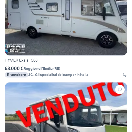
22
HYMER Exsis I 588
68.000 €
Reggio nell'Emilia
(
RE
)
Rivenditore
3C - Gli specialisti dei camper in Italia