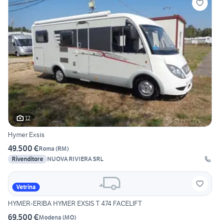
12
Hymer Exsis
49.500 €
Roma
(
RM
)
Rivenditore
NUOVA RIVIERA SRL
Vetrina
HYMER-ERIBA HYMER EXSIS T 474 FACELIFT
69.500 €
Modena
(
MO
)