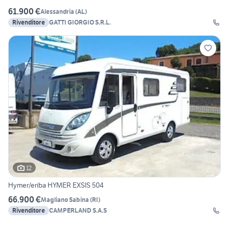
61.900 €
Alessandria
(
AL
)
Rivenditore
GATTI GIORGIO S.R.L.
12
Hymer/eriba HYMER EXSIS 504
66.900 €
Magliano Sabina
(
RI
)
Rivenditore
CAMPERLAND S.A.S