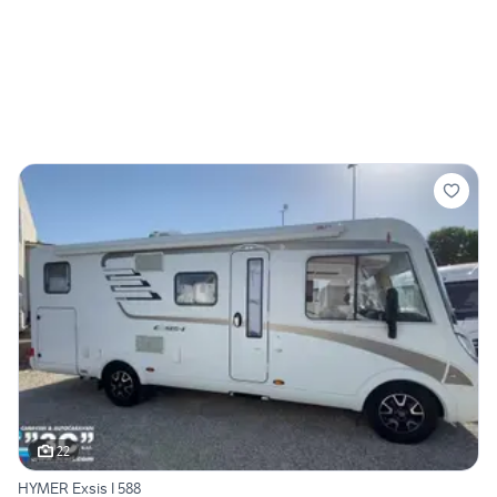
22
HYMER Exsis I 588