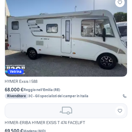
Vetrina
HYMER Exsis I 588
68.000 €
Reggio nell'Emilia
(
RE
)
Rivenditore
3C - Gli specialisti dei camper in Italia
HYMER-ERIBA HYMER EXSIS T 474 FACELIFT
69.500 €
Modena
(
MO
)