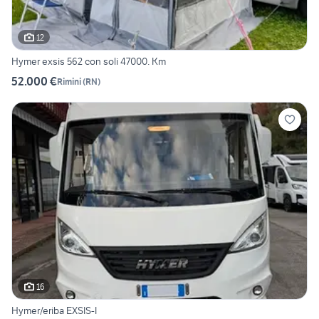
12
Hymer exsis 562 con soli 47000. Km
52.000 €
Rimini
(
RN
)
16
Hymer/eriba EXSIS-I