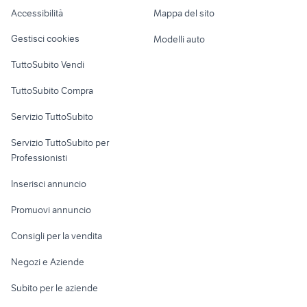
semintegrale camper Emilia
Caravan e Camper
camper fuoristrada
Accessibilità
Mappa del sito
Romagna
Loft, mansarde e
Veicoli commerciali
altro
Gestisci cookies
Modelli auto
Case vacanza
TuttoSubito Vendi
Uffici e Locali
TuttoSubito Compra
commerciali
Servizio TuttoSubito
elettronica
per la casa e la
sports e hobby
Servizio TuttoSubito per
persona
Informatica
Animali
Professionisti
Arredamento e
Console e
Accessori per
Casalinghi
Inserisci annuncio
Videogiochi
animali
Elettrodomestici
Promuovi annuncio
Audio/Video
Musica e Film
Giardino e Fai da te
Consigli per la vendita
Fotografia
Libri e Riviste
Abbigliamento e
Negozi e Aziende
Telefonia
Strumenti Musicali
Accessori
Subito per le aziende
Sports
Tutto per i bambini