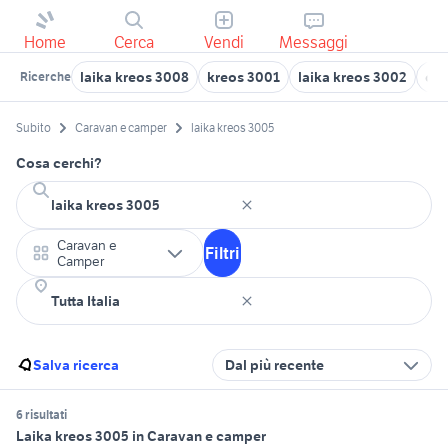
Home
Cerca
Vendi
Messaggi
laika kreos 3008
kreos 3001
laika kreos 3002
cam
Ricerche
Subito
Caravan e camper
laika kreos 3005
Cosa cerchi?
Caravan e
Filtri
Camper
Salva ricerca
Dal più recente
6 risultati
Laika kreos 3005 in Caravan e camper