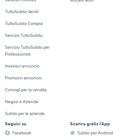
Modelli auto
Case vacanza
TuttoSubito Vendi
Uffici e Locali
TuttoSubito Compra
commerciali
Servizio TuttoSubito
elettronica
per la casa e la
sports e hobby
Servizio TuttoSubito per
persona
Informatica
Animali
Professionisti
Arredamento e
Console e
Accessori per
Casalinghi
Inserisci annuncio
Videogiochi
animali
Elettrodomestici
Promuovi annuncio
Audio/Video
Musica e Film
Giardino e Fai da te
Consigli per la vendita
Fotografia
Libri e Riviste
Abbigliamento e
Negozi e Aziende
Telefonia
Strumenti Musicali
Accessori
Subito per le aziende
Sports
Tutto per i bambini
Seguici su
Scarica gratis l'App
Biciclette
Facebook
Subito per Android
Collezionismo