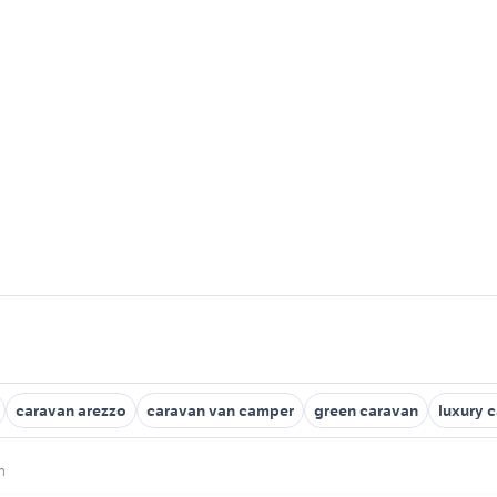
caravan arezzo
caravan van camper
green caravan
luxury 
n