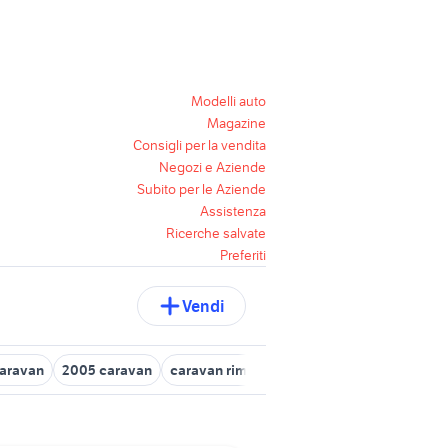
Modelli auto
Magazine
Consigli per la vendita
Negozi e Aziende
Subito per le Aziende
Assistenza
Ricerche salvate
Preferiti
Vendi
caravan
2005 caravan
caravan rimorchio
palma caravan rivoli