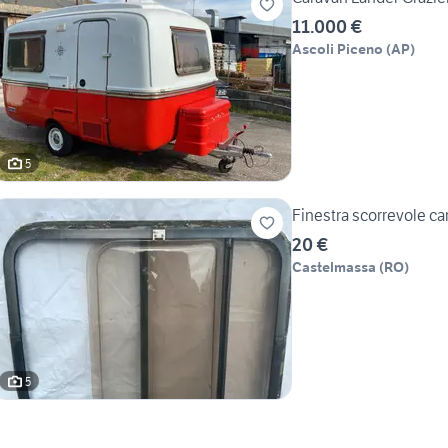
11.000 €
Ascoli Piceno
(
AP
)
5
Finestra scorrevole c
20 €
Castelmassa
(
RO
)
5