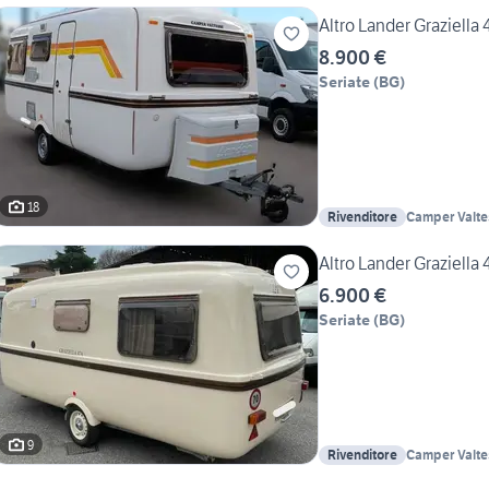
Altro Lander Graziella 
8.900 €
Seriate
(
BG
)
18
Rivenditore
Camper Valtes
Altro Lander Graziella 
6.900 €
Seriate
(
BG
)
9
Rivenditore
Camper Valtes