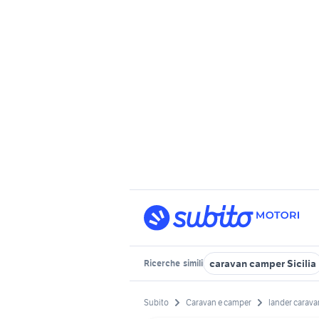
caravan camper Sicilia
Ricerche
simili
Subito
Caravan e camper
lander carava