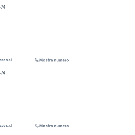
474
Mostra numero
se s.r.l
474
Mostra numero
se s.r.l