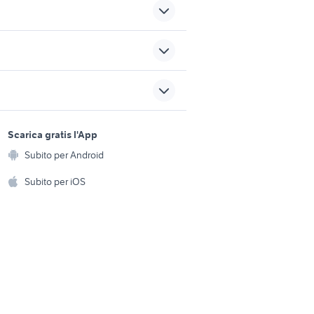
ancese
camper usati sesto fiorentino
miniescavatori bobcat
sports e hobby
sardegna camper
a
Scarica gratis l'App
Animali
lentia e
Subito per Android
ultra box
ento e
Accessori per animali
hi
Subito per iOS
Musica e Film
omestici
Libri e Riviste
e Fai da te
Strumenti Musicali
amento e
ri
Sports
 i bambini
Biciclette