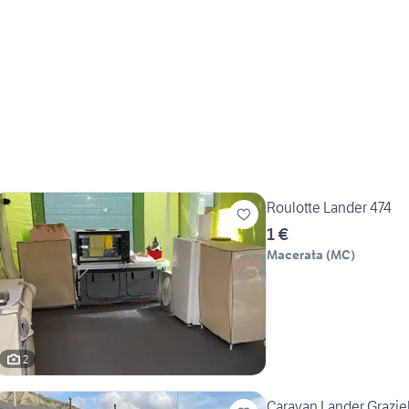
Roulotte Lander 474
1 €
Macerata
(
MC
)
2
Caravan Lander Graziel