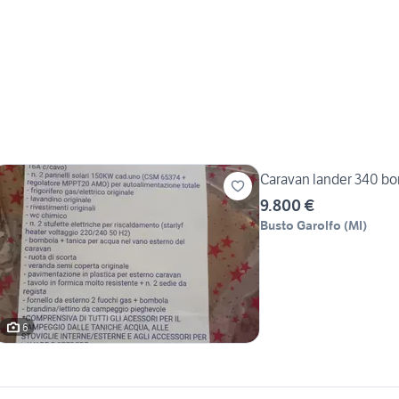
Caravan lander 340 bo
9.800 €
Busto Garolfo
(
MI
)
6