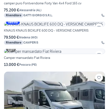
camper puro Fontvendome Forty Van 4x4 Ford 165 cv
75.200 €
Alessandria
(
AL
)
Rivenditore
GATTI GIORGIO S.R.L.
Vetrina
KNAUS KNAUS BOXLIFE 600 DQ - VERSIONE CAMPERIS
79.500 €
Modena
(
MO
)
Rivenditore
CAMPERIS
6
Camper mansardato Fiat Riviera
13.000 €
Pescara
(
PE
)