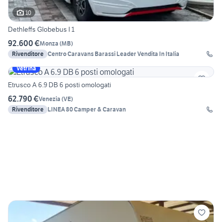
10
Dethleffs Globebus I 1
92.600 €
Monza
(
MB
)
Rivenditore
Centro Caravans Barassi Leader Vendita In Italia
Vetrina
Etrusco A 6.9 DB 6 posti omologati
62.790 €
Venezia
(
VE
)
Rivenditore
LINEA 80 Camper & Caravan