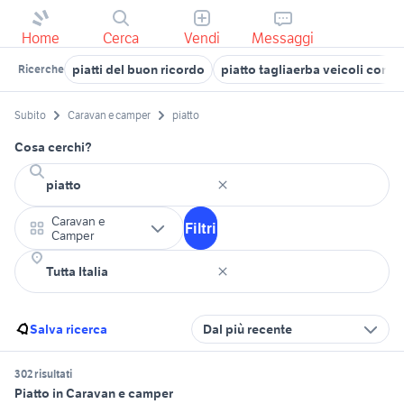
Home
Cerca
Vendi
Messaggi
piatti del buon ricordo
piatto tagliaerba veicoli comm
Ricerche
Subito
Caravan e camper
piatto
Cosa cerchi?
Caravan e
Filtri
Camper
Salva ricerca
Dal più recente
302 risultati
Piatto in Caravan e camper