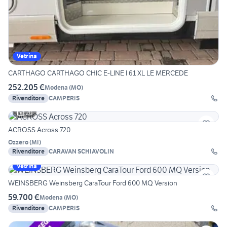
Vetrina
CARTHAGO CARTHAGO CHIC E-LINE I 61 XL LE MERCEDE
252.205 €
Modena
(
MO
)
Rivenditore
CAMPERIS
20
ACROSS Across 720
Ozzero
(
MI
)
Rivenditore
CARAVAN SCHIAVOLIN
Vetrina
WEINSBERG Weinsberg CaraTour Ford 600 MQ Version
59.700 €
Modena
(
MO
)
Rivenditore
CAMPERIS