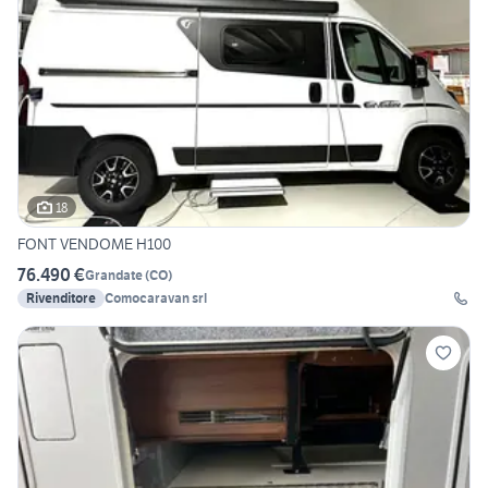
18
FONT VENDOME H100
76.490 €
Grandate
(
CO
)
Rivenditore
Comocaravan srl