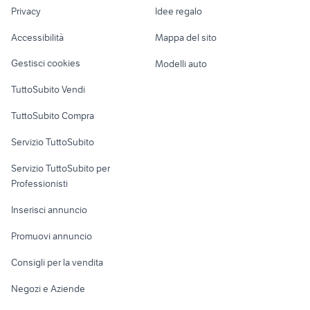
lavoro
camper usati castelvetro di
Privacy
Idee regalo
Garage e box
ufficio camper
modena
Caravan e Camper
Accessibilità
Mappa del sito
Loft, mansarde e
Veicoli commerciali
altro
Gestisci cookies
Modelli auto
Case vacanza
TuttoSubito Vendi
Uffici e Locali
TuttoSubito Compra
commerciali
Servizio TuttoSubito
elettronica
per la casa e la
sports e hobby
Servizio TuttoSubito per
persona
Informatica
Animali
Professionisti
Arredamento e
Console e
Accessori per
Casalinghi
Inserisci annuncio
Videogiochi
animali
Elettrodomestici
Promuovi annuncio
Audio/Video
Musica e Film
Giardino e Fai da te
Consigli per la vendita
Fotografia
Libri e Riviste
Abbigliamento e
Negozi e Aziende
Telefonia
Strumenti Musicali
Accessori