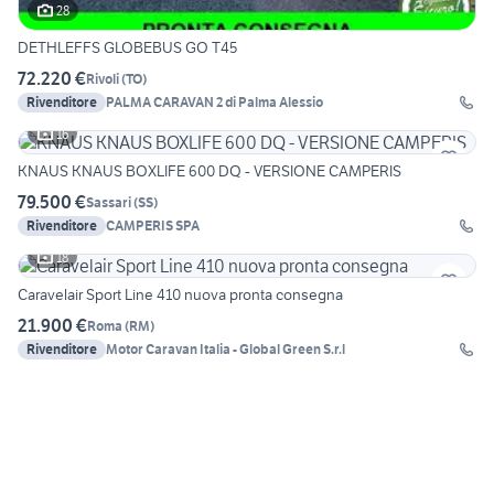
28
DETHLEFFS GLOBEBUS GO T45
72.220 €
Rivoli
(
TO
)
Rivenditore
PALMA CARAVAN 2 di Palma Alessio
16
KNAUS KNAUS BOXLIFE 600 DQ - VERSIONE CAMPERIS
79.500 €
Sassari
(
SS
)
Rivenditore
CAMPERIS SPA
18
Caravelair Sport Line 410 nuova pronta consegna
21.900 €
Roma
(
RM
)
Rivenditore
Motor Caravan Italia - Global Green S.r.l