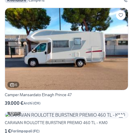
Rivenditore
Camperis
6
Camper Mansardato Elnagh Prince 47
39.000 €
Archi
(
CH
)
15
CARAVAN ROULOTTE BURSTNER PREMIO 460 TL - KM0
1 €
Forlimpopoli
(
FC
)