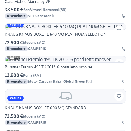
Casa Mobile Marina by VPF
38.500 €
San Vito dei Normanni
(
BR
)
Rivenditore
VPF Case Mobili
Vetrina
KNAUS KNAUS BOXLIFE 540 MQ PLATINUM SELECTION
72.900 €
Modena
(
MO
)
Rivenditore
CAMPERIS
12
Burstner Premio 495 TK 2013, 6 posti letto moover
13.900 €
Roma
(
RM
)
Rivenditore
Motor Caravan Italia - Global Green S.r.l
Vetrina
KNAUS KNAUS BOXLIFE 600 MQ STANDARD
72.500 €
Modena
(
MO
)
Rivenditore
CAMPERIS
6