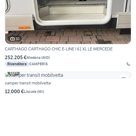
30
CARTHAGO CARTHAGO CHIC E-LINE I 61 XL LE MERCEDE
252.205 €
Modena
(
MO
)
Rivenditore
CAMPERIS
6
camper transit mobilvetta
12.000 €
Liscate
(
MI
)