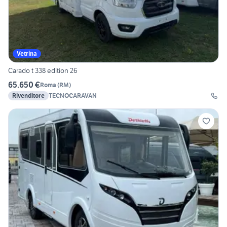
Vetrina
Carado t 338 edition 26
65.650 €
Roma
(
RM
)
Rivenditore
TECNOCARAVAN