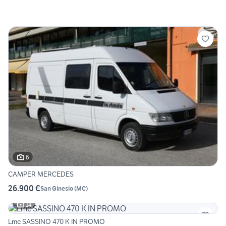
6
CAMPER MERCEDES
26.900 €
San Ginesio
(
MC
)
14
Lmc SASSINO 470 K IN PROMO