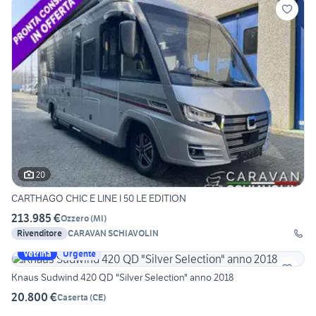
20
CARTHAGO CHIC E LINE I 50 LE EDITION
213.985 €
Ozzero
(
MI
)
Rivenditore
CARAVAN SCHIAVOLIN
Vetrina
Urgente
Knaus Sudwind 420 QD "Silver Selection" anno 2018
20.800 €
Caserta
(
CE
)