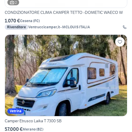
2
CONDIZIONATORE CLIMA CAMPER TETTO -DOMETIC WAECO W
1.070 €
Cesena
(
FC
)
Rivenditore
Ventruccicamper,it - MCLOUIS ITALIA
Vetrina
Camper Etrusco Laika T 7300 SB
57.000 €
Merano
(
BZ
)