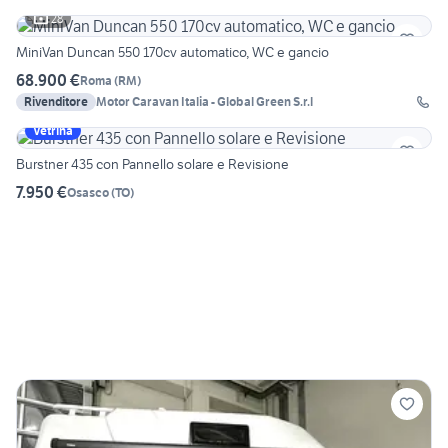
28
MiniVan Duncan 550 170cv automatico, WC e gancio
68.900 €
Roma
(
RM
)
Rivenditore
Motor Caravan Italia - Global Green S.r.l
Vetrina
Burstner 435 con Pannello solare e Revisione
7.950 €
Osasco
(
TO
)