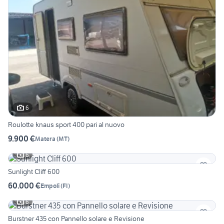
6
Roulotte knaus sport 400 pari al nuovo
9.900 €
Matera
(
MT
)
6
Sunlight Cliff 600
60.000 €
Empoli
(
FI
)
6
Burstner 435 con Pannello solare e Revisione