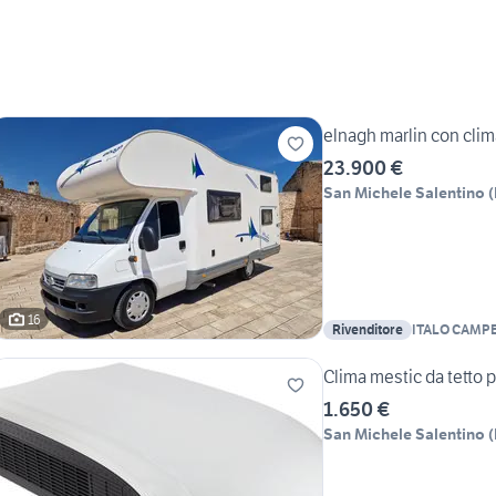
elnagh marlin con clim
23.900 €
San Michele Salentino
(
16
Rivenditore
ITALO CAMPER 
Clima mestic da tetto 
1.650 €
San Michele Salentino
(