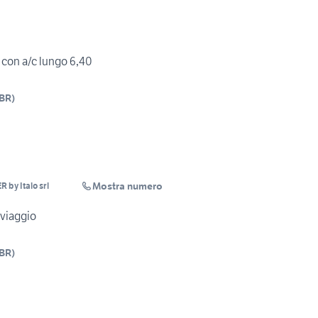
n a/c lungo 6,40
BR
)
Mostra numero
by Italo srl
 viaggio
BR
)