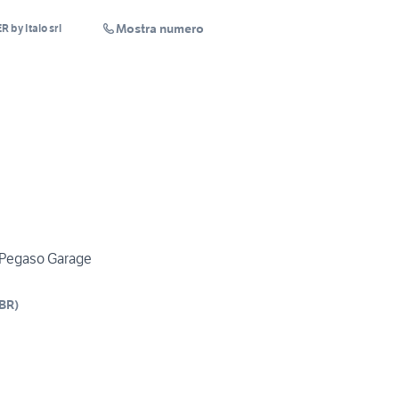
Mostra numero
by Italo srl
 Pegaso Garage
BR
)