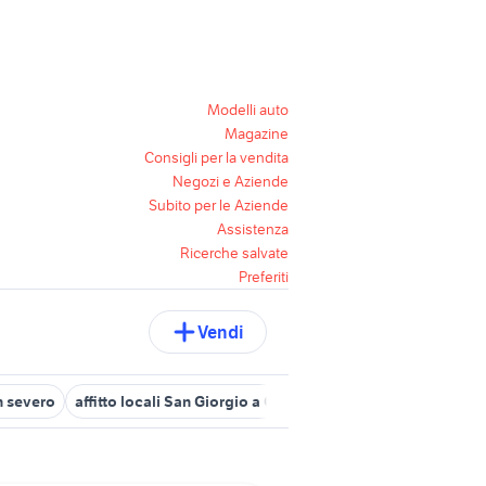
Modelli auto
Magazine
Consigli per la vendita
Negozi e Aziende
Subito per le Aziende
Assistenza
Ricerche salvate
Preferiti
Vendi
n severo
affitto locali San Giorgio a Cremano
san bartolomeo