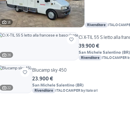
18
Rivenditore
ITALO CAMPER 
Ci X-TIL 55 S letto alla fr
39.900 €
San Michele Salentino
(
BR
)
26
Rivenditore
ITALO CAMPER by 
Blucamp sky 450
23.900 €
San Michele Salentino
(
BR
)
22
Rivenditore
ITALO CAMPER by Italo srl