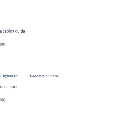
a cabina guida
BR
)
Mostra numero
by Italo srl
per camper
BR
)