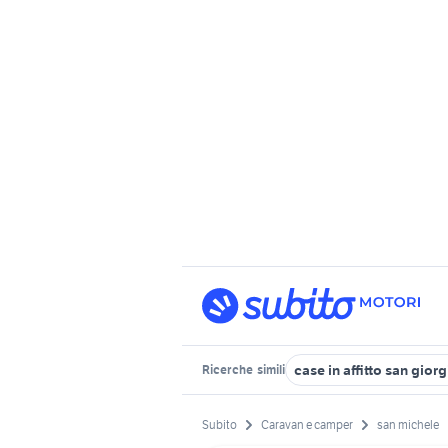
case in affitto san gior
Ricerche
simili
Subito
Caravan e camper
san michele