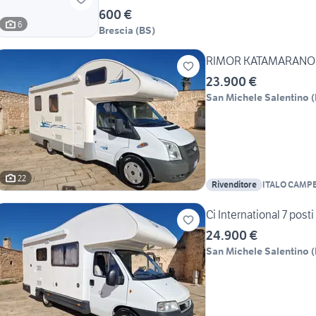
600 €
6
Brescia
(
BS
)
RIMOR KATAMARANO co
23.900 €
San Michele Salentino
(
22
Rivenditore
ITALO CAMPER 
Ci International 7 posti
24.900 €
San Michele Salentino
(