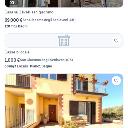
6
Casa su 2 livelli san giacomo
69.000 €
San Giacomo degli Schiavoni
(
CB
)
120 mq
2 Bagni
Casse bilocale
1.000 €
San Giacomo degli Schiavoni
(
CB
)
60 mq
3 Locali
2° Piano
1 Bagno