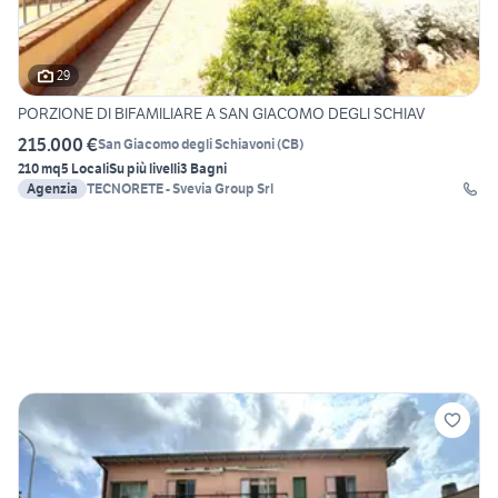
29
PORZIONE DI BIFAMILIARE A SAN GIACOMO DEGLI SCHIAV
215.000 €
San Giacomo degli Schiavoni
(
CB
)
210 mq
5 Locali
Su più livelli
3 Bagni
Agenzia
TECNORETE - Svevia Group Srl