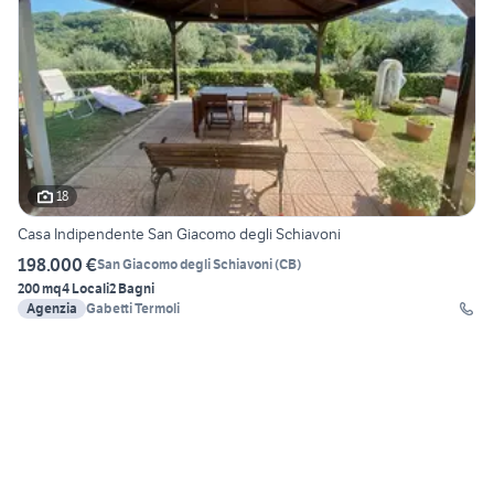
18
Casa Indipendente San Giacomo degli Schiavoni
198.000 €
San Giacomo degli Schiavoni
(
CB
)
200 mq
4 Locali
2 Bagni
Agenzia
Gabetti Termoli