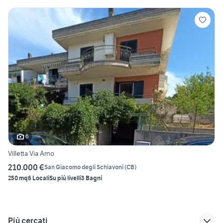
6
Villetta Via Arno
210.000 €
San Giacomo degli Schiavoni
(
CB
)
250 mq
6 Locali
Su più livelli
3 Bagni
Più cercati