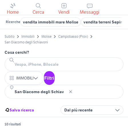
Home
Cerca
Vendi
Messaggi
vendita immobili mare Molise
vendita terreni Sepino
Ricerche
Subito
Immobili
Molise
Campobasso (Prov)
San Giacomo degli Schiavoni
Cosa cerchi?
Filtri
IMMOBILI
Salva ricerca
Dal più recente
10 risultati