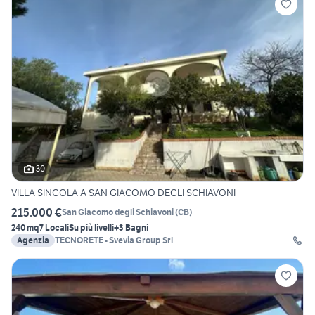
30
VILLA SINGOLA A SAN GIACOMO DEGLI SCHIAVONI
215.000 €
San Giacomo degli Schiavoni
(
CB
)
240 mq
7 Locali
Su più livelli
+3 Bagni
Agenzia
TECNORETE - Svevia Group Srl