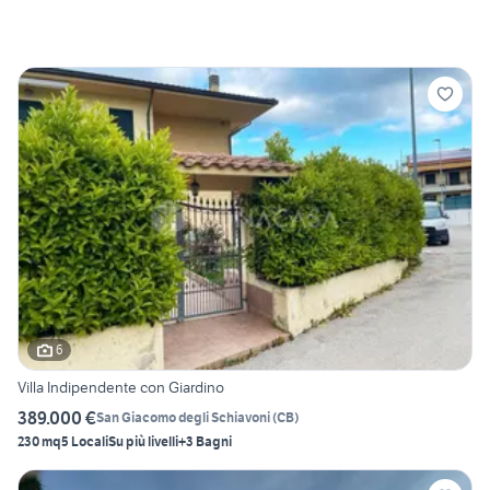
6
Villa Indipendente con Giardino
389.000 €
San Giacomo degli Schiavoni
(
CB
)
230 mq
5 Locali
Su più livelli
+3 Bagni