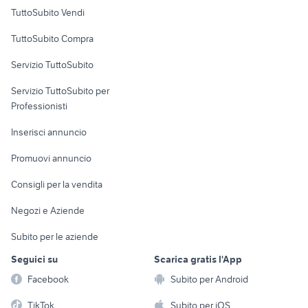
Case vacanza
Cercemaggiore
TuttoSubito Vendi
Uffici e Locali
TuttoSubito Compra
commerciali
Servizio TuttoSubito
elettronica
per la casa e la
sports e hobby
Servizio TuttoSubito per
persona
Informatica
Animali
Professionisti
Arredamento e
Console e
Accessori per
Casalinghi
Inserisci annuncio
Videogiochi
animali
Elettrodomestici
Promuovi annuncio
Audio/Video
Musica e Film
Giardino e Fai da te
Consigli per la vendita
Fotografia
Libri e Riviste
Abbigliamento e
Negozi e Aziende
Telefonia
Strumenti Musicali
Accessori
Subito per le aziende
Sports
Tutto per i bambini
Seguici su
Scarica gratis l'App
Biciclette
Facebook
Subito per Android
Collezionismo
TikTok
Subito per iOS