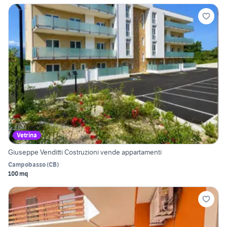
Vetrina
Giuseppe Venditti Costruzioni vende appartamenti
Campobasso
(
CB
)
100 mq