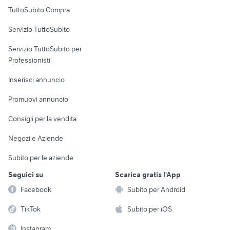
Uffici e Locali
TuttoSubito Compra
commerciali
Servizio TuttoSubito
elettronica
per la casa e la
sports e hobby
Servizio TuttoSubito per
persona
Informatica
Animali
Professionisti
Arredamento e
Console e
Accessori per
Casalinghi
Inserisci annuncio
Videogiochi
animali
Elettrodomestici
Promuovi annuncio
Audio/Video
Musica e Film
Giardino e Fai da te
Consigli per la vendita
Fotografia
Libri e Riviste
Abbigliamento e
Negozi e Aziende
Telefonia
Strumenti Musicali
Accessori
Subito per le aziende
Sports
Tutto per i bambini
Seguici su
Scarica gratis l'App
Biciclette
Facebook
Subito per Android
Collezionismo
TikTok
Subito per iOS
Instagram