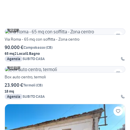
2
Via Roma - 65 mq con soffitta - Zona centro
90.000 €
Campobasso
(
CB
)
65 mq
2 Locali
1 Bagno
Agenzia
SUBITO CASA
15
Box auto centro, termoli
23.900 €
Termoli
(
CB
)
18 mq
Agenzia
SUBITO CASA