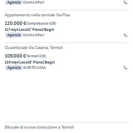
Agenzia
Centro Affari
18
Appartamento nella centrale Via Pisa
120.000 €
Campobasso
(
CB
)
117 mq
4 Locali
2° Piano
2 Bagni
Agenzia
Centro Affari
20
Quadrilocale Via Catania, Termoli
109.000 €
Termoli
(
CB
)
130 mq
4 Locali
3° Piano
2 Bagni
Agenzia
SUBITO CASA
17
Bilocale di nuova costruzione a Termoli