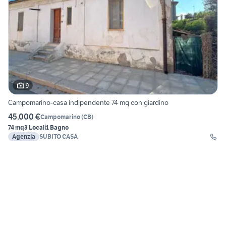
9
Campomarino-casa indipendente 74 mq con giardino
45.000 €
Campomarino
(
CB
)
74 mq
3 Locali
1 Bagno
Agenzia
SUBITO CASA