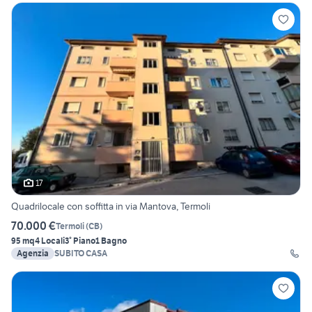
17
Quadrilocale con soffitta in via Mantova, Termoli
70.000 €
Termoli
(
CB
)
95 mq
4 Locali
3° Piano
1 Bagno
Agenzia
SUBITO CASA