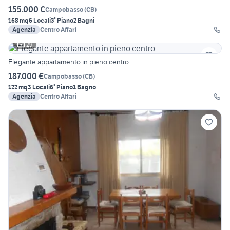
155.000 €
Campobasso
(
CB
)
168 mq
6 Locali
3° Piano
2 Bagni
Agenzia
Centro Affari
29
Elegante appartamento in pieno centro
187.000 €
Campobasso
(
CB
)
122 mq
3 Locali
6° Piano
1 Bagno
Agenzia
Centro Affari