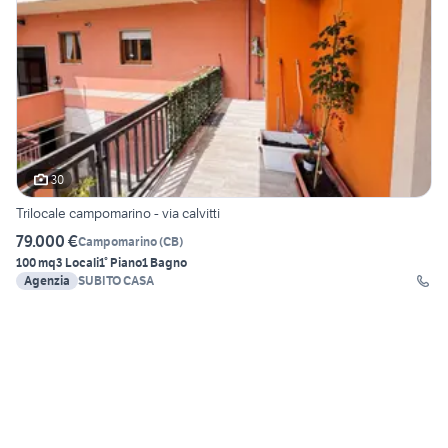
30
Trilocale campomarino - via calvitti
79.000 €
Campomarino
(
CB
)
100 mq
3 Locali
1° Piano
1 Bagno
Agenzia
SUBITO CASA