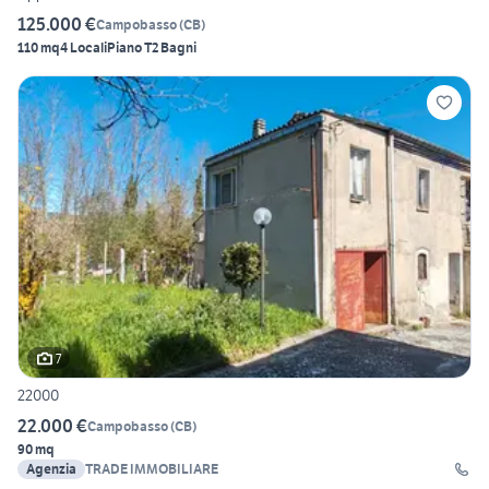
125.000 €
Campobasso
(
CB
)
110 mq
4 Locali
Piano T
2 Bagni
7
22000
22.000 €
Campobasso
(
CB
)
90 mq
Agenzia
TRADE IMMOBILIARE