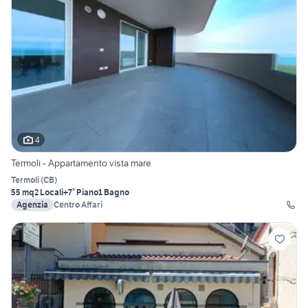
4
Termoli - Appartamento vista mare
Termoli
(
CB
)
55 mq
2 Locali
+7° Piano
1 Bagno
Agenzia
Centro Affari