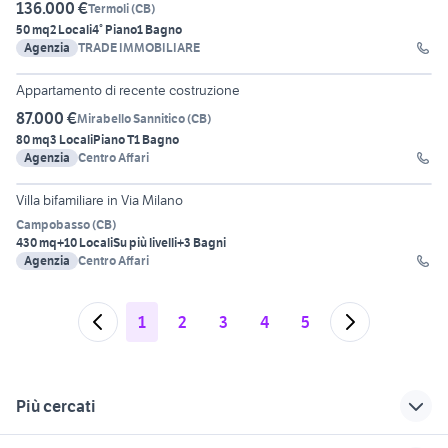
136.000 €
Termoli
(
CB
)
50 mq
2 Locali
4° Piano
1 Bagno
Agenzia
TRADE IMMOBILIARE
24
Appartamento di recente costruzione
87.000 €
Mirabello Sannitico
(
CB
)
80 mq
3 Locali
Piano T
1 Bagno
Agenzia
Centro Affari
26
Villa bifamiliare in Via Milano
Campobasso
(
CB
)
430 mq
+10 Locali
Su più livelli
+3 Bagni
Agenzia
Centro Affari
1
2
3
4
5
Più cercati