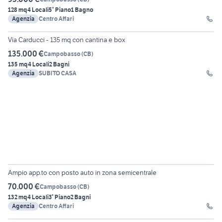
128 mq
4 Locali
5° Piano
1 Bagno
Agenzia
Centro Affari
30
Via Carducci - 135 mq con cantina e box
135.000 €
Campobasso
(
CB
)
135 mq
4 Locali
2 Bagni
Agenzia
SUBITO CASA
18
Ampio app.to con posto auto in zona semicentrale
70.000 €
Campobasso
(
CB
)
132 mq
4 Locali
3° Piano
2 Bagni
Agenzia
Centro Affari
18