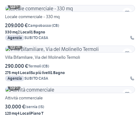
5
Locale commerciale - 330 mq
209.000 €
Campobasso
(
CB
)
330 mq
2 Locali
1 Bagno
Agenzia
SUBITO CASA
28
Villa Bifamiliare, Via del Molinello Termoli
290.000 €
Termoli
(
CB
)
275 mq
4 Locali
Su più livelli
1 Bagno
Agenzia
SUBITO CASA
5
Attività commerciale
30.000 €
Isernia
(
IS
)
120 mq
4 Locali
Piano T