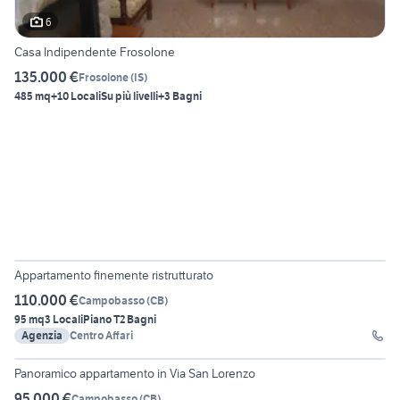
6
Casa Indipendente Frosolone
135.000 €
Frosolone
(
IS
)
485 mq
+10 Locali
Su più livelli
+3 Bagni
24
Appartamento finemente ristrutturato
110.000 €
Campobasso
(
CB
)
95 mq
3 Locali
Piano T
2 Bagni
Agenzia
Centro Affari
11
Panoramico appartamento in Via San Lorenzo
95.000 €
Campobasso
(
CB
)