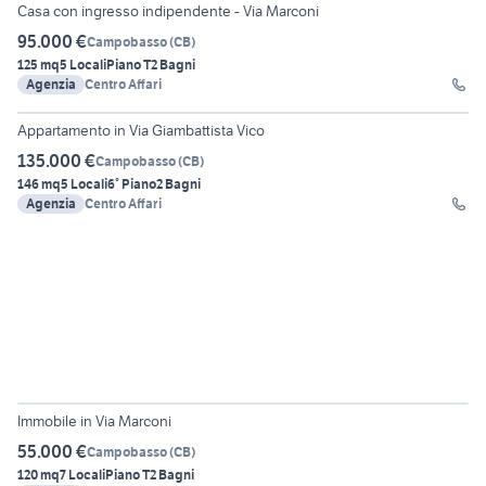
Casa con ingresso indipendente - Via Marconi
95.000 €
Campobasso
(
CB
)
125 mq
5 Locali
Piano T
2 Bagni
Agenzia
Centro Affari
7
Appartamento in Via Giambattista Vico
135.000 €
Campobasso
(
CB
)
146 mq
5 Locali
6° Piano
2 Bagni
Agenzia
Centro Affari
22
Immobile in Via Marconi
55.000 €
Campobasso
(
CB
)
120 mq
7 Locali
Piano T
2 Bagni