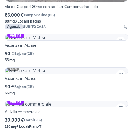
Via de Gasperi-80mq con soffitta-Campomarino Lido
66.000 €
Campomarino
(
CB
)
80 mq
3 Locali
1 Bagno
Agenzia
SUBITO CASA
Vetrina
Vacanza in Molise
90 €
Bojano
(
CB
)
55 mq
6
Vacanza in Molise
90 €
Bojano
(
CB
)
55 mq
Vetrina
Attività commerciale
30.000 €
Isernia
(
IS
)
120 mq
4 Locali
Piano T