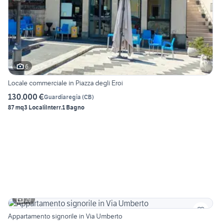
6
Locale commerciale in Piazza degli Eroi
130.000 €
Guardiaregia
(
CB
)
87 mq
3 Locali
Interr.
1 Bagno
29
Appartamento signorile in Via Umberto