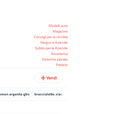
Modelli auto
Magazine
Consigli per la vendita
Negozi e Aziende
Subito per le Aziende
Assistenza
Ricerche salvate
Preferiti
Vendi
emon argento gbc
braccialetto xiaomi
braccialetto sport
brac