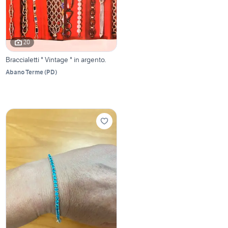
20
Braccialetti " Vintage " in argento.
Abano Terme
(
PD
)