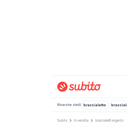
braccialetto
bracciale
Ricerche
simili
Subito
In vendita
braccialetti argento