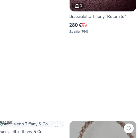
3
Braccialetto Tiffany “Return to”
280 €
Sacile
(
PN
)
6
raccialetto Tiffany & Co