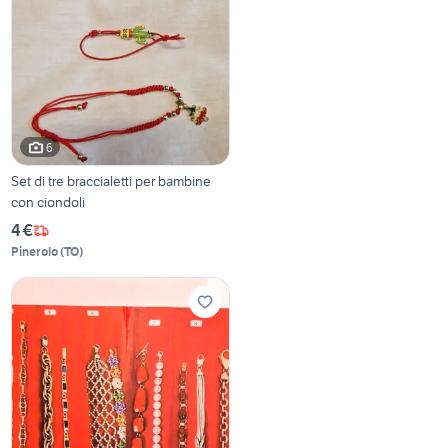
6
Set di tre braccialetti per bambine
con ciondoli
4 €
Pinerolo
(
TO
)