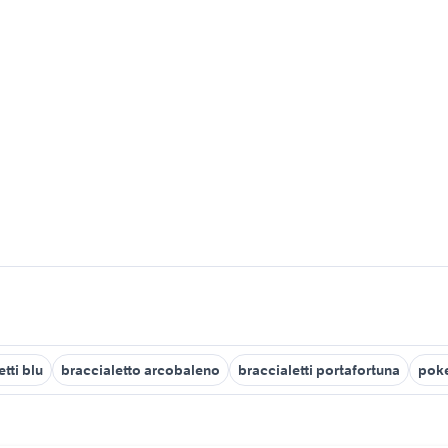
tti blu
braccialetto arcobaleno
braccialetti portafortuna
pok