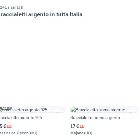
.141 risultati
raccialetti argento in tutta Italia
5
raccialetto argento 925
Braccialetto uomo argento
5 €
17 €
assina de' Pecchi
(
MI
)
Majano
(
UD
)