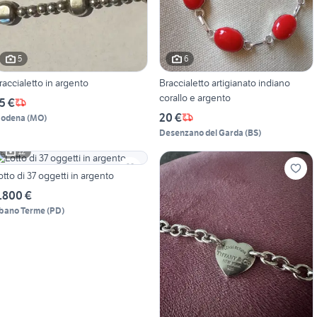
5
6
raccialetto in argento
Braccialetto artigianato indiano
corallo e argento
5 €
20 €
odena
(
MO
)
Desenzano del Garda
(
BS
)
12
otto di 37 oggetti in argento
.800 €
bano Terme
(
PD
)