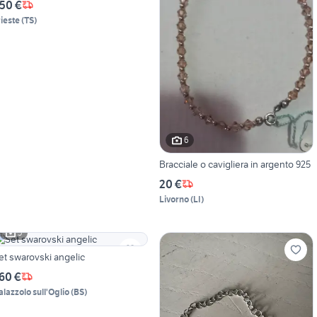
50 €
rieste
(
TS
)
6
Bracciale o cavigliera in argento 925
20 €
Livorno
(
LI
)
5
et swarovski angelic
60 €
alazzolo sull'Oglio
(
BS
)