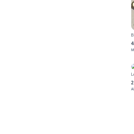
B
4
M
L
2
A